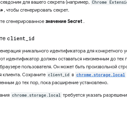
псевдоним для вашего секрета (например,
Chrome Extensi
ь»
, чтобы сгенерировать секрет.
те сгенерированное
значение Secret
.
йте
client
_
id
генерация уникального идентификатора для конкретного у
тот идентификатор должен оставаться неизменным до тех 
 браузере пользователя. Он может быть произвольной стр
я клиента. Сохраните
client_id
в
chrome.storage.local
менным до тех пор, пока расширение установлено.
вания
chrome.storage.local
требуется указать разрешен