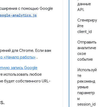
данные
расширения с помощью Google
API.
oogle-analytics.js
Сгенериру
йте
client_id
Отправить
аналитиче
рений для Chrome. Если вам
ское
во «Начало работы»
.
событие
етную запись Google
Используй
ете использовать любое
те
не будет собственного URL-
рекоменд
уемые
параметр
ы
cs
.
session_id