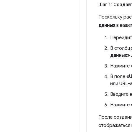
Шаг 1: Создай
Поскольку рас
данных
в вашем
Перейдит
В столбц
данных»
.
Нажмите
В поле
«U
или URL-
Введите
Нажмите
После создан
отображаться 