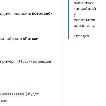
аналитичес
ких событий
ходимо настроить
поток веб-
у
работников
сферы услуг
Отладка
тем выберите
«Потоки
апример,
https://extension
G-XXXXXXXXXX
) будет
токе.