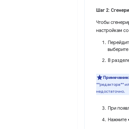
Шаг 2: Сгенер
Чтобы сгенери
настройкам со
Перейдит
выберите
В раздел
Примечание
**редактора** и
недостаточно.
При появ
Нажмите