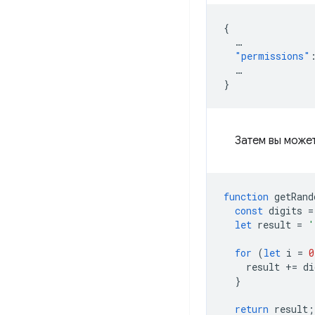
{
…
"permissions"
…
}
Затем вы може
function
getRand
const
digits
=
let
result
=
'
for
(
let
i
=
0
result
+=
di
}
return
result
;