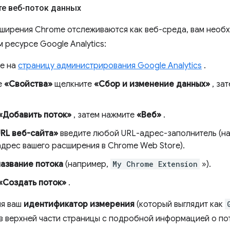
те веб-поток данных
ширения Chrome отслеживаются как веб-среда, вам необ
 ресурсе Google Analytics:
е на
страницу администрирования Google Analytics
.
е
«Свойства»
щелкните
«Сбор и изменение данных»
, за
«Добавить поток»
, затем нажмите
«Веб»
.
RL веб-сайта»
введите любой URL-адрес-заполнитель (н
адрес вашего расширения в Chrome Web Store).
название потока
(например,
My Chrome Extension
»).
«Создать поток»
.
ия ваш
идентификатор измерения
(который выглядит как
в верхней части страницы с подробной информацией о по