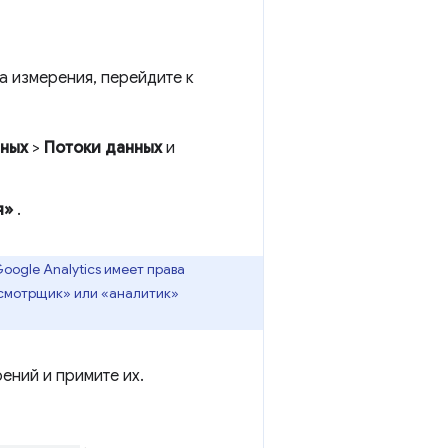
а измерения, перейдите к
нных
>
Потоки данных
и
я»
.
oogle Analytics имеет права
осмотрщик» или «аналитик»
ений и примите их.