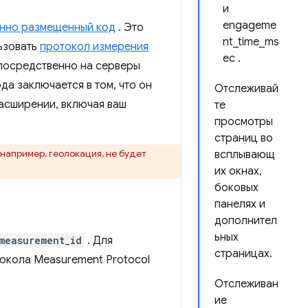
и
engageme
енно размещенный код
. Это
nt_time_ms
ьзовать
протокол измерения
ec .
епосредственно на серверы
а заключается в том, что он
Отслеживай
расширении, включая ваш
те
просмотры
страниц во
например, геолокация, не будет
всплывающ
их окнах,
боковых
панелях и
дополнител
ьных
measurement_id
. Для
страницах.
окола Measurement Protocol
Отслеживан
ие