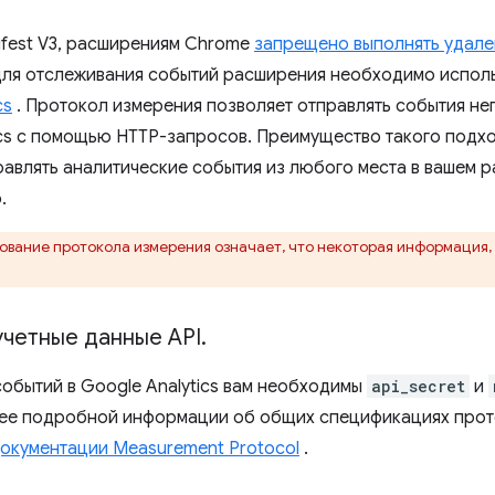
ifest V3, расширениям Chrome
запрещено выполнять удал
 для отслеживания событий расширения необходимо испол
cs
. Протокол измерения позволяет отправлять события н
ics с помощью HTTP-запросов. Преимущество такого подход
равлять аналитические события из любого места в вашем 
.
вание протокола измерения означает, что некоторая информация, 
учетные данные API
.
событий в Google Analytics вам необходимы
api_secret
и
ее подробной информации об общих спецификациях прот
окументации Measurement Protocol
.