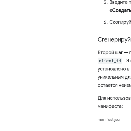
Введите 
«Создат
Скопируй
Сгенериру
Второй шаг — 
client_id
. Э
установлено в
уникальным дл
остается неиз
Для использо
манифеста:
manifest.json: