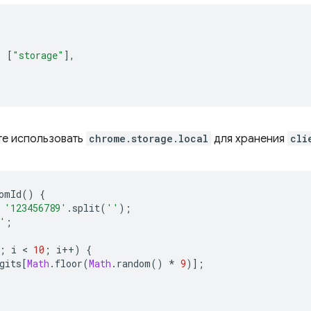
:
[
"storage"
],
те использовать
chrome.storage.local
для хранения
cli
omId
()
{
'123456789'
.
split
(
''
);
'
;
;
i
 < 
10
;
i
++
)
{
gits
[
Math
.
floor
(
Math
.
random
()
*
9
)];