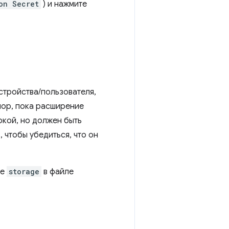
on Secret
) и нажмите
стройства/пользователя,
пор, пока расширение
окой, но должен быть
, чтобы убедиться, что он
ие
storage
в файле