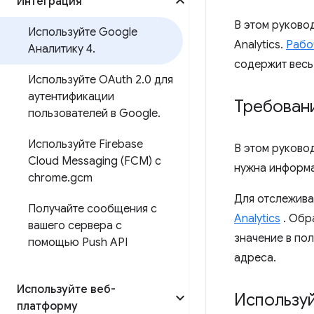
Интеграция
В этом руково
Используйте Google
Analytics.
Рабо
Аналитику 4
.
содержит весь 
Используйте OAuth 2
.
0 для
аутентификации
Требован
пользователей в Google
.
Используйте Firebase
В этом руково
Cloud Messaging (FCM) с
нужна информа
chrome
.
gcm
Для отслежива
Получайте сообщения с
Analytics
. Обр
вашего сервера с
значение в по
помощью Push API
адреса.
Используйте веб-
Используй
платформу