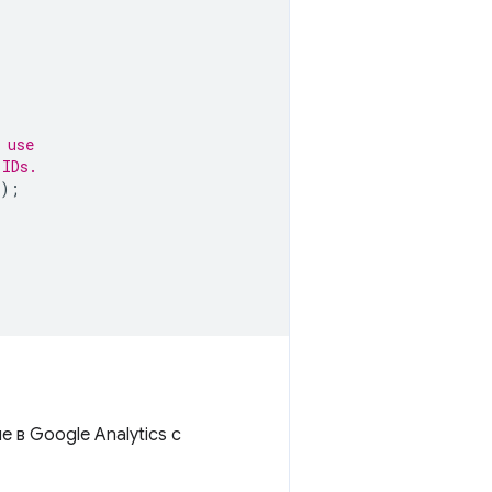
 use
 IDs.
);
 в Google Analytics с