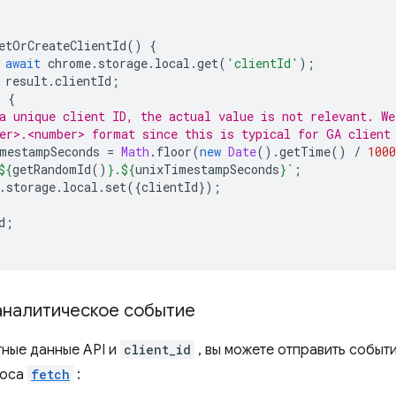
etOrCreateClientId
()
{
await
chrome
.
storage
.
local
.
get
(
'clientId'
);
result
.
clientId
;
)
{
a unique client ID, the actual value is not relevant. We
er>.<number> format since this is typical for GA client
mestampSeconds
=
Math
.
floor
(
new
Date
().
getTime
()
/
1000
${
getRandomId
()
}
.
${
unixTimestampSeconds
}
`
;
.
storage
.
local
.
set
({
clientId
});
d
;
аналитическое событие
тные данные API и
client_id
, вы можете отправить событие
роса
fetch
: