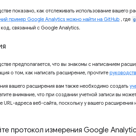
дстве показано, как отслеживать использование вашего 
чий пример Google Analytics можно найти на GitHub
, где
g
код, связанный с Google Analytics.
ия
дстве предполагается, что вы знакомы с написанием расши
ция о том, как написать расширение, прочтите
руководст
ния вашего расширения вам также необходимо создать
уч
атите внимание, что при создании учетной записи вы мож
ле URL-адреса веб-сайта, поскольку у вашего расширения 
те протокол измерения Google Analyti