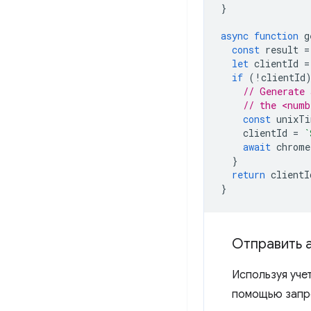
}
async
function
g
const
result
=
let
clientId
=
if
(
!
clientId
// Generate 
// the <numb
const
unixTi
clientId
=
`
await
chrome
}
return
clientI
}
Отправить 
Используя уче
помощью зап