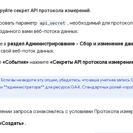
ируйте секрет API протокола измерений
.
ровать параметр
api_secret
, необходимый для протокол
зданного вами веб-потока данных:
е в
раздел Администрирование
>
Сбор и изменение да
 свой веб-поток данных.
е
«События»
нажмите
«Секреты API протокола измерени
:
Если вы не видите эту опцию, убедитесь, что ваша учетная запись G
ли **администратора** для ресурса GA4. Стандартных ролей «пр
лении запроса ознакомьтесь с условиями Протокола измер
«Создать»
.