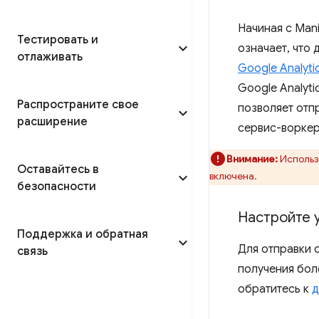
Начиная с Man
Тестировать и
означает, что
отлаживать
Google Analyti
Google Analyt
Распространите свое
позволяет отп
расширение
сервис-воркер
Внимание:
Использо
Оставайтесь в
включена.
безопасности
Настройте 
Поддержка и обратная
Для отправки 
связь
получения бол
обратитесь к
д