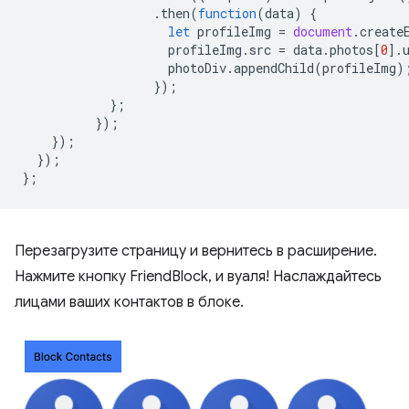
.
then
(
function
(
data
)
{
let
profileImg
=
document
.
create
profileImg
.
src
=
data
.
photos
[
0
].
photoDiv
.
appendChild
(
profileImg
)
});
};
});
});
});
};
Перезагрузите страницу и вернитесь в расширение.
Нажмите кнопку FriendBlock, и вуаля! Наслаждайтесь
лицами ваших контактов в блоке.