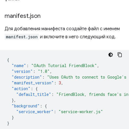
manifest
.
json
Для добавления манифеста создайте файл с именем
manifest.json
и включите в него следующий код.
{
"name"
:
"OAuth Tutorial FriendBlock"
,
"version"
:
"1.0"
,
"description"
:
"Uses OAuth to connect to Google's 
"manifest_version"
:
3
,
"action"
:
{
"default_title"
:
"FriendBlock, friends face's in
},
"background"
:
{
"service_worker"
:
"service-worker.js"
}
}