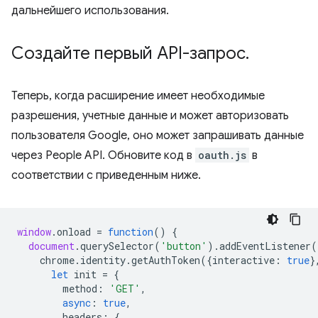
дальнейшего использования.
Создайте первый API-запрос
.
Теперь, когда расширение имеет необходимые
разрешения, учетные данные и может авторизовать
пользователя Google, оно может запрашивать данные
через People API. Обновите код в
oauth.js
в
соответствии с приведенным ниже.
window
.
onload
=
function
()
{
document
.
querySelector
(
'button'
).
addEventListener
(
chrome
.
identity
.
getAuthToken
({
interactive
:
true
}
let
init
=
{
method
:
'GET'
,
async
:
true
,
headers
:
{