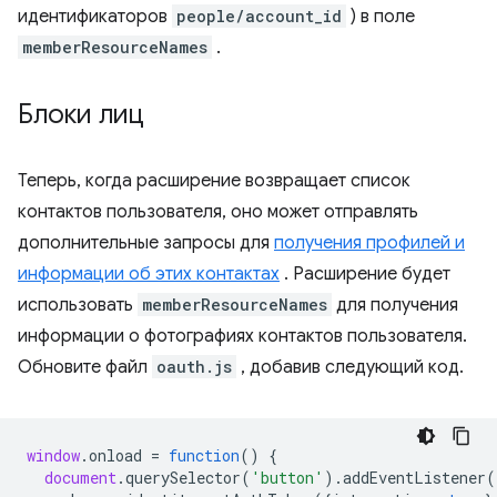
идентификаторов
people/account_id
) в поле
memberResourceNames
.
Блоки лиц
Теперь, когда расширение возвращает список
контактов пользователя, оно может отправлять
дополнительные запросы для
получения профилей и
информации об этих контактах
. Расширение будет
использовать
memberResourceNames
для получения
информации о фотографиях контактов пользователя.
Обновите файл
oauth.js
, добавив следующий код.
window
.
onload
=
function
()
{
document
.
querySelector
(
'button'
).
addEventListener
(