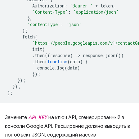
Authorization
:
'Bearer '
+
token
,
'Content-Type'
:
'application/json'
},
'contentType'
:
'json'
};
fetch
(
'https://people.googleapis.com/v1/contactG
init
)
.
then
((
response
)
=
>
response
.
json
())
.
then
(
function
(
data
)
{
console
.
log
(
data
)
});
});
});
};
Замените
API_KEY
на ключ API, сгенерированный в
консоли Google API. Расширение должно выводить в
лог объект JSON, содержащий массив