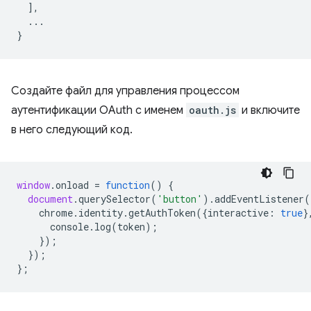
],
...
}
Создайте файл для управления процессом
аутентификации OAuth с именем
oauth.js
и включите
в него следующий код.
window
.
onload
=
function
()
{
document
.
querySelector
(
'button'
).
addEventListener
(
chrome
.
identity
.
getAuthToken
({
interactive
:
true
}
console
.
log
(
token
);
});
});
};