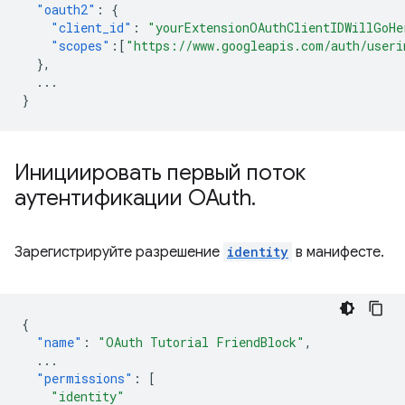
"oauth2"
:
{
"client_id"
:
"yourExtensionOAuthClientIDWillGoHe
"scopes"
:[
"https://www.googleapis.com/auth/useri
},
...
}
Инициировать первый поток
аутентификации OAuth
.
Зарегистрируйте разрешение
identity
в манифесте.
{
"name"
:
"OAuth Tutorial FriendBlock"
,
...
"permissions"
:
[
"identity"