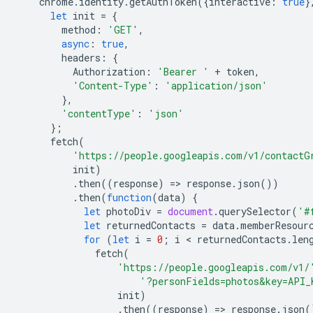
chrome
.
identity
.
getAuthToken
({
interactive
:
true
}
let
init
=
{
method
:
'GET'
,
async
:
true
,
headers
:
{
Authorization
:
'Bearer '
+
token
,
'Content-Type'
:
'application/json'
},
'contentType'
:
'json'
};
fetch
(
'https://people.googleapis.com/v1/contactG
init
)
.
then
((
response
)
=
>
response
.
json
())
.
then
(
function
(
data
)
{
let
photoDiv
=
document
.
querySelector
(
'#
let
returnedContacts
=
data
.
memberResour
for
(
let
i
=
0
;
i
 < 
returnedContacts
.
len
fetch
(
'https://people.googleapis.com/v1/
'?personFields=photos&key=API_
init
)
.
then
((
response
)
=
>
response
.
json
(