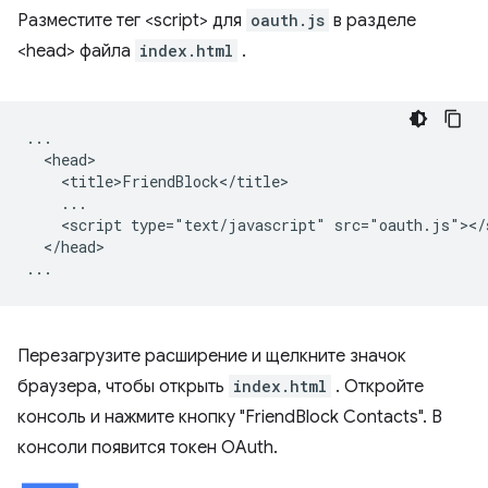
Разместите тег <script> для
oauth.js
в разделе
<head> файла
index.html
.
...

  <head>

    <title>FriendBlock</title>

    ...

    <script type="text/javascript" src="oauth.js"></s
  </head>

Перезагрузите расширение и щелкните значок
браузера, чтобы открыть
index.html
. Откройте
консоль и нажмите кнопку "FriendBlock Contacts". В
консоли появится токен OAuth.