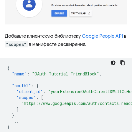
Добавьте клиентскую библиотеку
Google People API
в
"scopes"
в манифесте расширения.
{
"name"
:
"OAuth Tutorial FriendBlock"
,
...
"oauth2"
:
{
"client_id"
:
"yourExtensionOAuthClientIDWillGoHe
"scopes"
:
[
"https://www.googleapis.com/auth/contacts.read
]
},
...
}