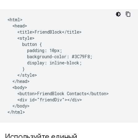
<html>

  <head>

    <title>FriendBlock</title>

    <style>

      button {

        padding: 10px;

        background-color: #3C79F8;

        display: inline-block;

      }

    </style>

  </head>

  <body>

    <button>FriendBlock Contacts</button>

    <div id="friendDiv"></div>

  </body>

Используйте единый