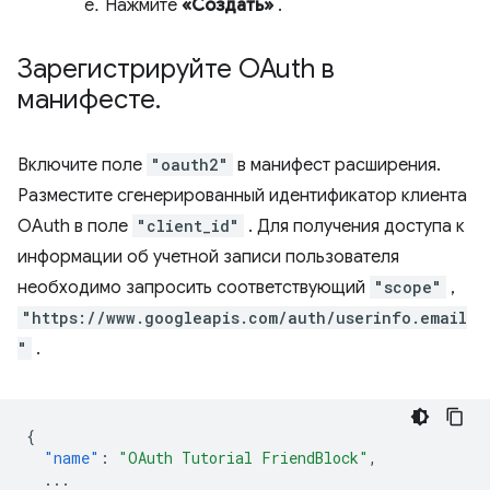
Нажмите
«Создать»
.
Зарегистрируйте OAuth в
манифесте
.
Включите поле
"oauth2"
в манифест расширения.
Разместите сгенерированный идентификатор клиента
OAuth в поле
"client_id"
. Для получения доступа к
информации об учетной записи пользователя
необходимо запросить соответствующий
"scope"
,
"https://www.googleapis.com/auth/userinfo.email
"
.
{
"name"
:
"OAuth Tutorial FriendBlock"
,
...