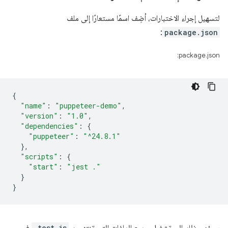
لتسهيل إجراء الاختبارات، أضِف اسمًا مستعارًا إلى ملف
:
package.json
package.json:
{
"name"
:
"puppeteer-demo"
,
"version"
:
"1.0"
,
"dependencies"
:
{
"puppeteer"
:
"^24.8.1"
},
"scripts"
:
{
"start"
:
"jest ."
}
}
.test.js