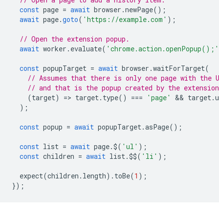
const
page
=
await
browser
.
newPage
();
await
page
.
goto
(
'https://example.com'
);
// Open the extension popup.
await
worker
.
evaluate
(
'chrome.action.openPopup();'
const
popupTarget
=
await
browser
.
waitForTarget
(
// Assumes that there is only one page with the 
// and that is the popup created by the extension
(
target
)
=
>
target
.
type
()
===
'page'
 && 
target
.
u
);
const
popup
=
await
popupTarget
.
asPage
();
const
list
=
await
page
.
$
(
'ul'
);
const
children
=
await
list
.
$$
(
'li'
);
expect
(
children
.
length
).
toBe
(
1
);
});