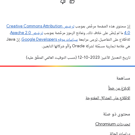
إنّ محتوى هذه الصفحة مرخّص بموجب
ترخيص Creative Commons Attribution
4.0‏
ما لم يُنصّ على خلاف ذلك، ونماذج الرموز مرخّصة بموجب
ترخيص Apache 2.0‏
.
للاطّلاع على التفاصيل، يُرجى مراجعة
سياسات موقع Google Developers‏
. إنّ Java
هي علامة تجارية مسجَّلة لشركة Oracle و/أو شركائها التابعين.
تاريخ التعديل الأخير: 2023-10-12 (حسب التوقيت العالمي المتفَّق عليه)
مساهمة
الإبلاغ عن خطأ
الاطّلاع على المشاكل المفتوحة
محتوى ذو صلة
تحديثات Chromium
دراسات الحالة