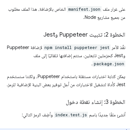
على غرار ملف
manifest.json
الخاص بالإضافة، هذا الملف مطلوب
من جميع مشاريع Node.
الخطوة 2: تثبيت Puppeteer وJest
نفِّذ الأمر
npm install puppeteer jest
لإضافة Puppeteer
وJest كحزمتَين تابعتَين. ستتم إضافتها تلقائيًا إلى ملف
.
package.json
يمكن كتابة اختبارات مستقلة باستخدام Puppeteer، ولكننا سنستخدم
Jest كأداة لتشغيل الاختبارات من أجل توفير بعض البنية الإضافية للرمز.
الخطوة 3: إنشاء نقطة دخول
أنشئ ملفًا جديدًا باسم
index.test.js
وأضِف الرمز التالي: