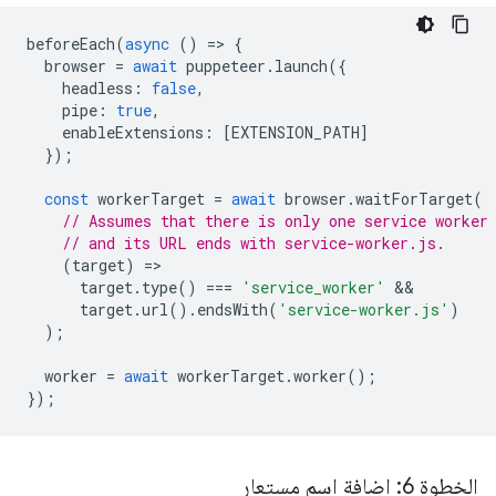
beforeEach
(
async
()
=
>
{
browser
=
await
puppeteer
.
launch
({
headless
:
false
,
pipe
:
true
,
enableExtensions
:
[
EXTENSION_PATH
]
});
const
workerTarget
=
await
browser
.
waitForTarget
(
// Assumes that there is only one service worker
// and its URL ends with service-worker.js.
(
target
)
=
target
.
type
()
===
'service_worker'
target
.
url
().
endsWith
(
'service-worker.js'
)
);
worker
=
await
workerTarget
.
worker
();
});
الخطوة 6: إضافة اسم مستعار