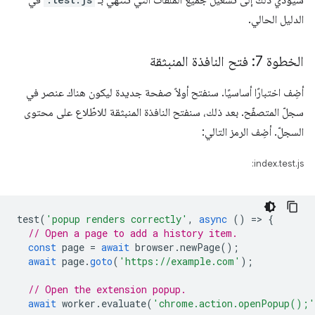
سيؤدي ذلك إلى تشغيل جميع الملفات التي تنتهي بـ
في
الدليل الحالي.
الخطوة 7: فتح النافذة المنبثقة
أضِف اختبارًا أساسيًا. سنفتح أولاً صفحة جديدة ليكون هناك عنصر في
سجلّ المتصفّح. بعد ذلك، سنفتح النافذة المنبثقة للاطّلاع على محتوى
السجلّ. أضِف الرمز التالي:
index.test.js:
test
(
'popup renders correctly'
,
async
()
=
>
{
// Open a page to add a history item.
const
page
=
await
browser
.
newPage
();
await
page
.
goto
(
'https://example.com'
);
// Open the extension popup.
await
worker
.
evaluate
(
'chrome.action.openPopup();'