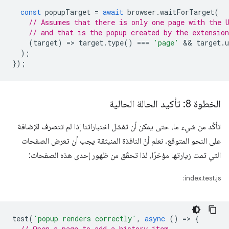
const
popupTarget
=
await
browser
.
waitForTarget
(
// Assumes that there is only one page with the 
// and that is the popup created by the extension
(
target
)
=
>
target
.
type
()
===
'page'
 && 
target
.
u
);
});
الخطوة 8: تأكيد الحالة الحالية
تأكَّد من شيء ما، حتى يمكن أن تفشل اختباراتنا إذا لم تتصرف الإضافة
على النحو المتوقع. نعلم أنّ النافذة المنبثقة يجب أن تعرض الصفحات
التي تمت زيارتها مؤخرًا، لذا تحقّق من ظهور إحدى هذه الصفحات:
index.test.js:
test
(
'popup renders correctly'
,
async
()
=
>
{
// Open a page to add a history item.