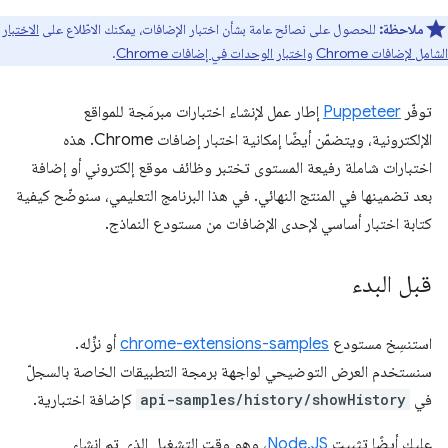
ملاحظة:
للحصول على نصائح عامة بشأن اختبار الإضافات، يمكنك الاطّلاع على
الاختبار
الشامل لإضافات Chrome
و
اختبار الوحدات في إضافات Chrome
.
توفّر
Puppeteer
إطار عمل لإنشاء اختبارات مبرمَجة للمواقع
الإلكترونية، ويتضمّن أيضًا إمكانية اختبار إضافات Chrome. هذه
اختبارات شاملة رفيعة المستوى تختبر وظائف موقع إلكتروني أو إضافة
بعد تضمينها في المنتج النهائي. في هذا البرنامج التعليمي، سنوضّح كيفية
كتابة اختبار أساسي لإحدى الإضافات من مستودع النماذج.
قبل البدء
استنسِخ مستودع
chrome-extensions-samples
أو نزِّله.
سنستخدم العرض التوضيحي لواجهة برمجة التطبيقات الخاصة بالسجلّ
في
api-samples/history/showHistory
كإضافة اختبارية.
عليك أيضًا تثبيت
Node.JS
، وهو وقت التشغيل الذي تم إنشاء