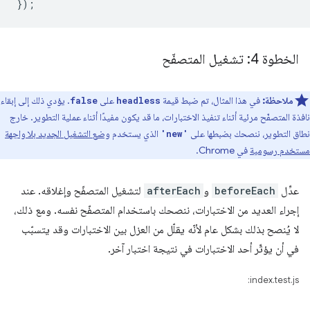
});
الخطوة 4: تشغيل المتصفّح
ملاحظة:
في هذا المثال، تم ضبط قيمة
على
. يؤدي ذلك إلى إبقاء
false
headless
نافذة المتصفّح مرئية أثناء تنفيذ الاختبارات، ما قد يكون مفيدًا أثناء عملية التطوير. خارج
نطاق التطوير، ننصحك بضبطها على
الذي يستخدم
وضع التشغيل الجديد بلا واجهة
'new'
مستخدم رسومية
في Chrome.
عدِّل
beforeEach
و
afterEach
لتشغيل المتصفّح وإغلاقه. عند
إجراء العديد من الاختبارات، ننصحك باستخدام المتصفّح نفسه. ومع ذلك،
لا يُنصح بذلك بشكل عام لأنّه يقلّل من العزل بين الاختبارات وقد يتسبّب
في أن يؤثّر أحد الاختبارات في نتيجة اختبار آخر.
index.test.js: