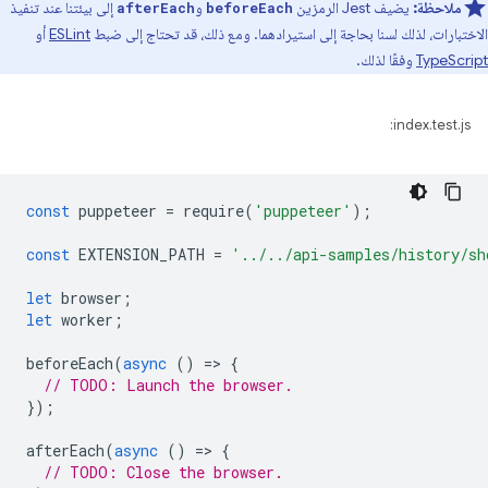
ملاحظة:
يضيف Jest الرمزين
و
إلى بيئتنا عند تنفيذ
afterEach
beforeEach
الاختبارات، لذلك لسنا بحاجة إلى استيرادهما. ومع ذلك، قد تحتاج إلى ضبط
ESLint
أو
TypeScript
وفقًا لذلك.
index.test.js:
const
puppeteer
=
require
(
'puppeteer'
);
const
EXTENSION_PATH
=
'../../api-samples/history/sh
let
browser
;
let
worker
;
beforeEach
(
async
()
=
>
{
// TODO: Launch the browser.
});
afterEach
(
async
()
=
>
{
// TODO: Close the browser.