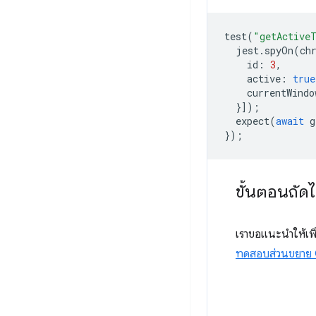
test
(
"getActiveT
jest
.
spyOn
(
ch
id
:
3
,
active
:
true
currentWindo
}]);
expect
(
await
g
});
ขั้นตอนถัด
เราขอแนะนําให้เพิ
ทดสอบส่วนขยาย 