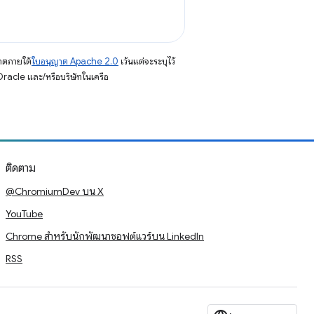
าตภายใต้
ใบอนุญาต Apache 2.0
เว้นแต่จะระบุไว้
racle และ/หรือบริษัทในเครือ
ติดตาม
@ChromiumDev บน X
YouTube
Chrome สำหรับนักพัฒนาซอฟต์แวร์บน LinkedIn
RSS