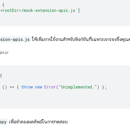
{
'<rootDir>/mock-extension-apis.js'
]
sion-apis.js
ให้เพิ่มการใช้งานสําหรับฟังก์ชันที่เฉพาะเจาะจงซึ่งคุณค
s.js:
{
()
=
>
{
throw
new
Error
(
"Unimplemented."
)
};
spy
เพื่อจำลองผลลัพธ์ในการทดสอบ