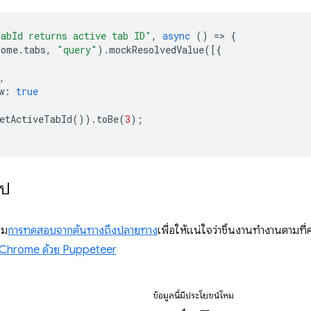
abId returns active tab ID"
,
async
()
=
>
{
rome
.
tabs
,
"query"
).
mockResolvedValue
([{
,
w
:
true
etActiveTabId
()).
toBe
(
3
);
ไป
่ม
การทดสอบจากต้นทางถึงปลายทาง
เพื่อให้แน่ใจว่าชิ้นงานทํางานตามที
Chrome ด้วย Puppeteer
ข้อมูลนี้มีประโยชน์ไหม