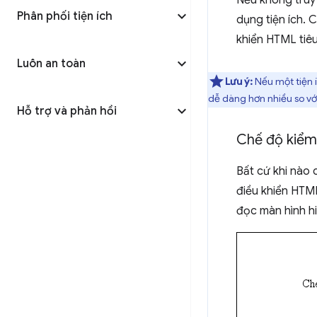
Nếu không truy
Phân phối tiện ích
dụng tiện ích. 
khiển HTML tiê
Luôn an toàn
Lưu ý:
Nếu một tiện í
dễ dàng hơn nhiều so với
Hỗ trợ và phản hồi
Chế độ kiểm
Bất cứ khi nào 
điều khiển HTM
đọc màn hình hi