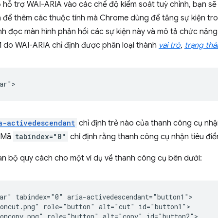
 hỗ trợ WAI-ARIA vào các chế độ kiểm soát tuỳ chỉnh, bạn s
h để thêm các thuộc tính mà Chrome dùng để tăng sự kiện tro
nh đọc màn hình phản hồi các sự kiện này và mô tả chức năng
 do WAI-ARIA chỉ định được phân loại thành
vai trò
,
trạng thái
a-activedescendant
chỉ định trẻ nào của thanh công cụ nhậ
. Mã
tabindex="0"
chỉ định rằng thanh công cụ nhận tiêu điểm
àn bộ quy cách cho một ví dụ về thanh công cụ bên dưới:
ar" tabindex="0" aria-activedescendant="button1">

oncut.png" role="button" alt="cut" id="button1">

oncopy.png" role="button" alt="copy" id="button2">
