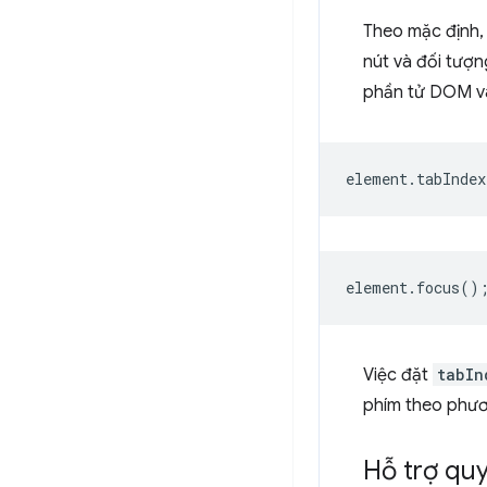
Theo mặc định, 
nút và đối tượn
phần tử DOM và
element
.
tabIndex
element
.
focus
()
Việc đặt
tabIn
phím theo phươn
Hỗ trợ qu