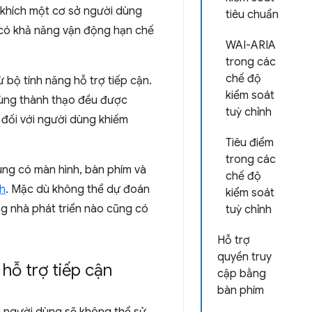
n khích một cơ sở người dùng
tiêu chuẩn
i có khả năng vận động hạn chế
WAI-ARIA
trong các
chế độ
 bộ tính năng hỗ trợ tiếp cận.
kiểm soát
dùng thành thạo đều được
tuỳ chỉnh
u đối với người dùng khiếm
Tiêu điểm
trong các
dùng có màn hình, bàn phím và
chế độ
nh
. Mặc dù không thể dự đoán
kiểm soát
g nhà phát triển nào cũng có
tuỳ chỉnh
Hỗ trợ
quyền truy
hỗ trợ tiếp cận
cập bằng
bàn phím