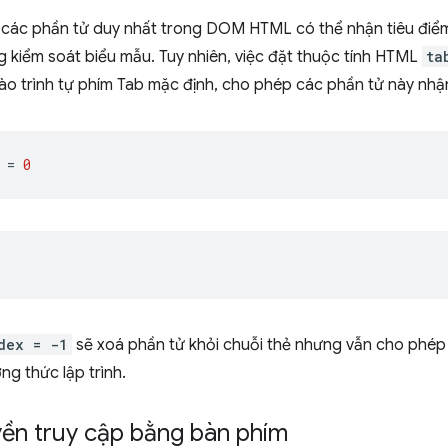
các phần tử duy nhất trong DOM HTML có thể nhận tiêu điểm b
g kiểm soát biểu mẫu. Tuy nhiên, việc đặt thuộc tính HTML
ta
o trình tự phím Tab mặc định, cho phép các phần tử này nhậ
=
0
;
dex = -1
sẽ xoá phần tử khỏi chuỗi thẻ nhưng vẫn cho phép
g thức lập trình.
yền truy cập bằng bàn phím