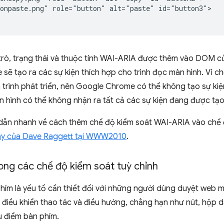
onpaste.png" role="button" alt="paste" id="button3">

 trò, trạng thái và thuộc tính WAI-ARIA được thêm vào DOM c
ẽ tạo ra các sự kiện thích hợp cho trình đọc màn hình. Vì c
 trình phát triển, nên Google Chrome có thể không tạo sự ki
n hình có thể không nhận ra tất cả các sự kiện đang được tạo
ẫn nhanh về cách thêm chế độ kiểm soát WAI-ARIA vào chế đ
bày của Dave Raggett tại WWW2010
.
ong các chế độ kiểm soát tuỳ chỉnh
phím là yếu tố cần thiết đối với những người dùng duyệt web
điều khiển thao tác và điều hướng, chẳng hạn như nút, hộp d
u điểm bàn phím.