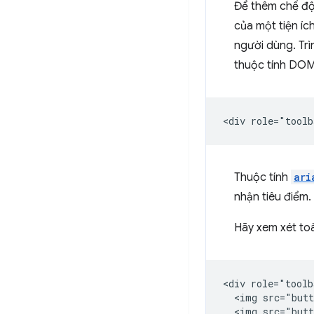
Để thêm chế độ
của một tiện íc
người dùng. Trì
thuộc tính DOM
Thuộc tính
ari
nhận tiêu điểm
Hãy xem xét to
<div role="toolb
  <img src="butt
  <img src="butt