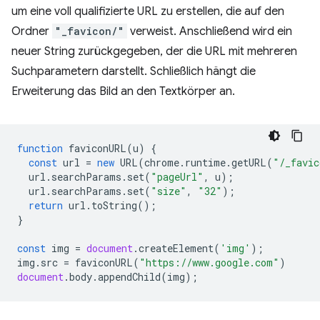
um eine voll qualifizierte URL zu erstellen, die auf den
Ordner
"_favicon/"
verweist. Anschließend wird ein
neuer String zurückgegeben, der die URL mit mehreren
Suchparametern darstellt. Schließlich hängt die
Erweiterung das Bild an den Textkörper an.
function
faviconURL
(
u
)
{
const
url
=
new
URL
(
chrome
.
runtime
.
getURL
(
"/_favic
url
.
searchParams
.
set
(
"pageUrl"
,
u
);
url
.
searchParams
.
set
(
"size"
,
"32"
);
return
url
.
toString
();
}
const
img
=
document
.
createElement
(
'img'
);
img
.
src
=
faviconURL
(
"https://www.google.com"
)
document
.
body
.
appendChild
(
img
);