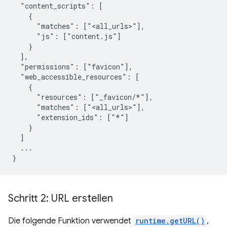
  "content_scripts": [

    {

      "matches": ["<all_urls>"],

      "js": ["content.js"]

    }

  ],

  "permissions": ["favicon"],

  "web_accessible_resources": [

    {

      "resources": ["_favicon/*"],

      "matches": ["<all_urls>"],

      "extension_ids": ["*"]

    }

  ]

  ...

Schritt 2: URL erstellen
Die folgende Funktion verwendet
runtime.getURL()
,