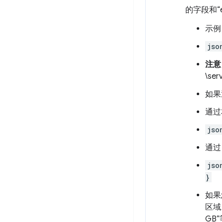
的字段和“e
示例
jso
注意
\ser
如果
通过
jso
通过
jso
}
如果
区域
GB