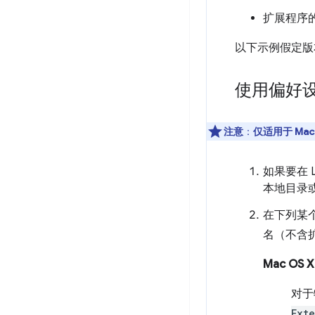
扩展程序
以下示例假定
使用偏好
注意
：
仅适用于 Mac O
如果要在 
本地目录
在下列某
名（不含
Mac OS 
对于
Ext