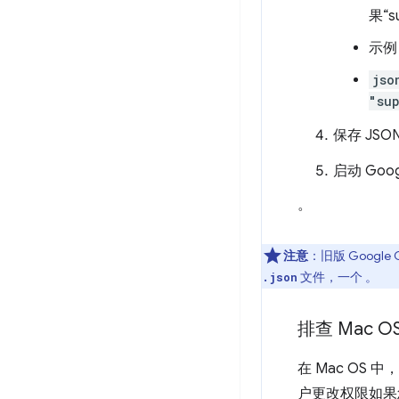
果“
示例
jso
"su
保存 JSO
启动 Goo
。
注意
：旧版 Google 
文件，一个 。
.json
排查 Mac 
在 Mac O
户更改权限如果