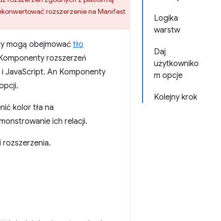
zekonwertować rozszerzenie na Manifest
Logika
warstw
enty mogą obejmować
tło
Daj
e. Komponenty rozszerzeń
użytkowniko
S i JavaScript. An Komponenty
m opcje
pcji.
Kolejny krok
ić kolor tła na
onstrowanie ich relacji.
 rozszerzenia.