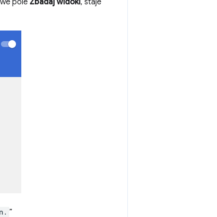
owe pole
Zbadaj widoki
, staje
n.
”