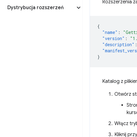
Rozszerzenia z
Dystrybucja rozszerzeń
{
"name"
:
"Gett
"version"
:
"1
"description"
"manifest_ver
}
Katalog z plik
Otwórz st
Stro
kurs
Włącz try
Kliknij prz