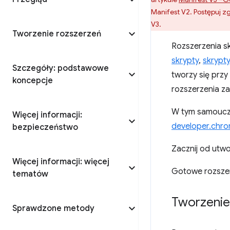
Manifest V2. Postępuj z
V3.
Tworzenie rozszerzeń
Rozszerzenia s
skrypty
,
skrypty
Szczegóły: podstawowe
tworzy się przy
koncepcje
rozszerzenia za
W tym samouczk
Więcej informacji:
developer.chr
bezpieczeństwo
Zacznij od utw
Więcej informacji: więcej
Gotowe rozszer
tematów
Tworzenie 
Sprawdzone metody