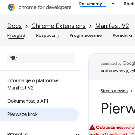
Dokumenty
Stud
Docs
Chrome Extensions
Manifest V2
Przegląd
Rozpocznij
Programowanie
Poradniki
preferowany języ
Informacje o platformie
Manifest V2
Strona główna
Dokumentacja API
Pierw
Pierwsze kroki
Ostrzeżenie:
wyświ
Przegląd
artykule
Manifest V3 –Ge