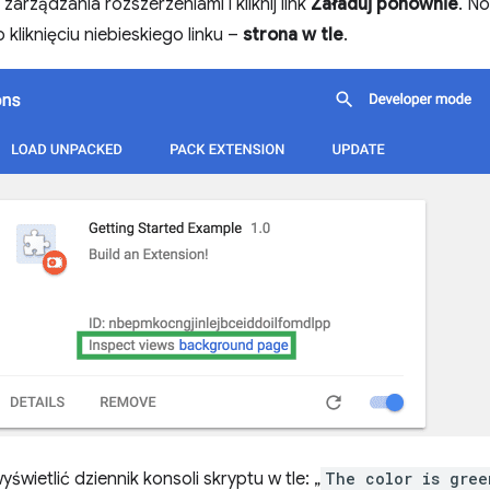
arządzania rozszerzeniami i kliknij link
Załaduj ponownie
. N
 kliknięciu niebieskiego linku –
strona w tle
.
 wyświetlić dziennik konsoli skryptu w tle: „
The color is gree