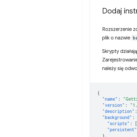
Dodaj inst
Rozszerzenie zo
plik o nazwie
b
Skrypty działaj
Zarejestrowanie
należy się odwo
{
"name"
:
"Gett
"version"
:
"1
"description"
"background"
:
"scripts"
:
"persistent"
},