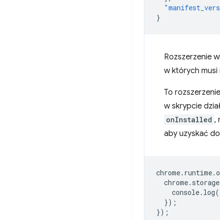
"manifest_ver
}
Rozszerzenie wi
w których musi
To rozszerzenie
w skrypcie dzi
onInstalled
,
aby uzyskać dos
chrome
.
runtime
.
o
chrome
.
storage
console
.
log
(
});
});