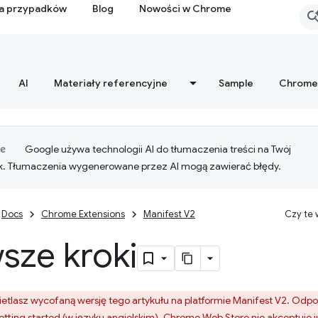
ia przypadków
Blog
Nowości w Chrome
AI
Materiały referencyjne
Sample
Chrome
Google używa technologii AI do tłumaczenia treści na Twój
k. Tłumaczenia wygenerowane przez AI mogą zawierać błędy.
Docs
Chrome Extensions
Manifest V2
Czy te
sze kroki
etlasz wycofaną wersję tego artykułu na platformie Manifest V2. Odpo
tting started
(w języku angielskim). Chrome Web Store nie akceptuje 