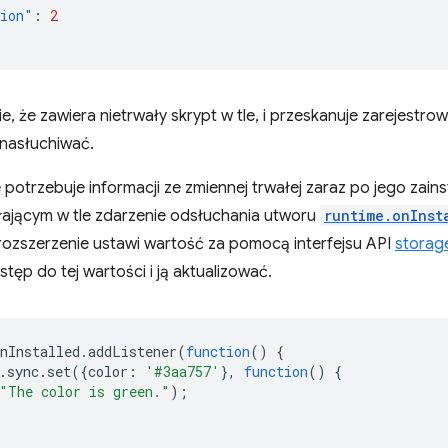
sion"
:
2
e, że zawiera nietrwały skrypt w tle, i przeskanuje zarejestro
 nasłuchiwać.
 potrzebuje informacji ze zmiennej trwałej zaraz po jego zain
ałającym w tle zdarzenie odsłuchania utworu
runtime.onInst
 rozszerzenie ustawi wartość za pomocą interfejsu API
storag
tęp do tej wartości i ją aktualizować.
nInstalled
.
addListener
(
function
()
{
.
sync
.
set
({
color
:
'#3aa757'
},
function
()
{
"The color is green."
);