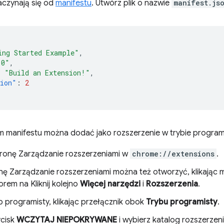
aczynają się od
manifestu
. Utwórz plik o nazwie
manifest.js
ing Started Example"
,
.0"
,
:
"Build an Extension!"
,
sion"
:
2
iem manifestu można dodać jako rozszerzenie w trybie progra
ronę Zarządzanie rozszerzeniami w
chrome://extensions
.
nę Zarządzanie rozszerzeniami można też otworzyć, klikając 
orem na Kliknij kolejno
Więcej narzędzi
i
Rozszerzenia
.
b programisty, klikając przełącznik obok
Trybu programisty
.
ycisk
WCZYTAJ NIEPOKRYWANE
i wybierz katalog rozszerzeni