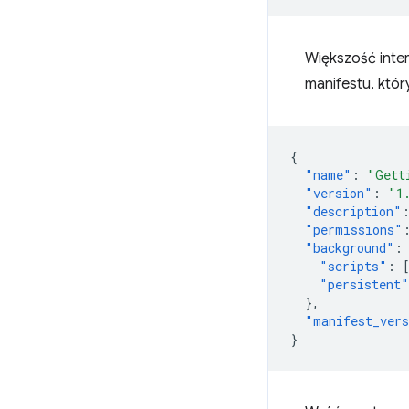
Większość inte
manifestu, któr
{
"name"
:
"Gett
"version"
:
"1
"description"
"permissions"
"background"
:
"scripts"
:
"persistent"
},
"manifest_ver
}