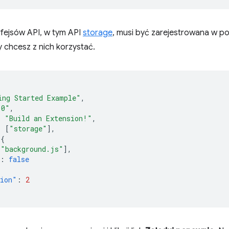
rfejsów API, w tym API
storage
, musi być zarejestrowana w p
y chcesz z nich korzystać.
ing Started Example"
,
.0"
,
:
"Build an Extension!"
,
:
[
"storage"
],
{
[
"background.js"
],
:
false
sion"
:
2