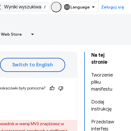
/
Zaloguj się
 Web Store
Na tej
stronie
Tworzenie
pliku
 wskazówki były pomocne?
manifestu
Dodaj
instrukcję
Przedstaw
wiednik w wersji MV3 znajdziesz w
interfejs
już rozszerzeń zgodnych z platformą