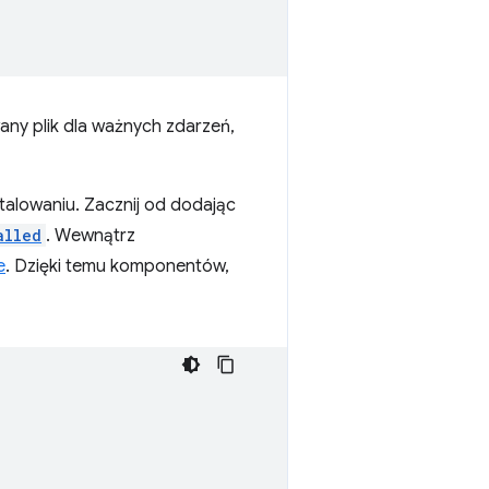
wany plik dla ważnych zdarzeń,
stalowaniu. Zacznij od dodając
alled
. Wewnątrz
e
. Dzięki temu komponentów,