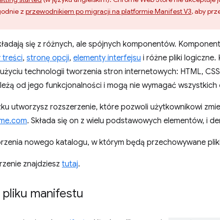
godnie z
przewodnikiem po migracji na platformie Manifest V3
, aby pr
kładają się z różnych, ale spójnych komponentów. Kompon
 treści
,
stronę opcji
,
elementy interfejsu
i różne pliki logiczn
 użyciu technologii tworzenia stron internetowych: HTML, CS
leżą od jego funkcjonalności i mogą nie wymagać wszystkich o
u utworzysz rozszerzenie, które pozwoli użytkownikowi zmien
ome.com
. Składa się on z wielu podstawowych elementów, i dem
orzenia nowego katalogu, w którym będą przechowywane pliki
zenie znajdziesz
tutaj
.
pliku manifestu