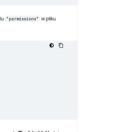
olu
"permissions"
w pliku