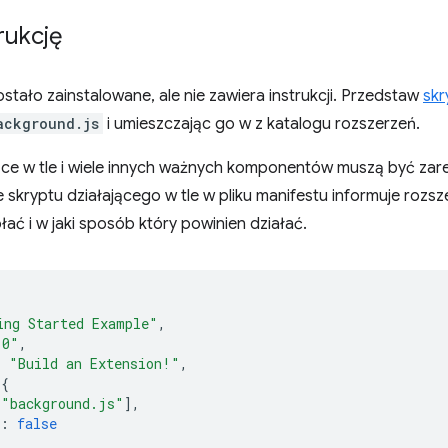
rukcję
stało zainstalowane, ale nie zawiera instrukcji. Przedstaw
skr
ackground.js
i umieszczając go w z katalogu rozszerzeń.
ące w tle i wiele innych ważnych komponentów muszą być zare
 skryptu działającego w tle w pliku manifestu informuje rozsz
łać i w jaki sposób który powinien działać.
ing Started Example"
,
.0"
,
:
"Build an Extension!"
,
{
[
"background.js"
],
:
false