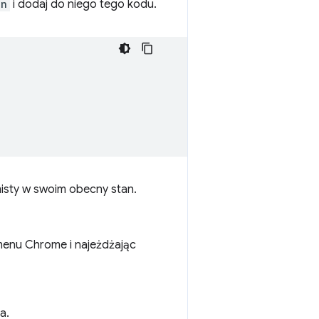
on
i dodaj do niego tego kodu.
misty w swoim obecny stan.
menu Chrome i najeżdżając
a.