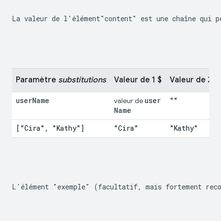
La valeur de l'élément"content" est une chaîne qui p
Paramètre 
substitutions
Valeur de 1 $
Valeur de 2 €
user
Name
user
""
valeur de 
Name
["Cira"
,
 "Kathy"]
"Cira"
"Kathy"
L'élément "exemple" (facultatif, mais fortement reco