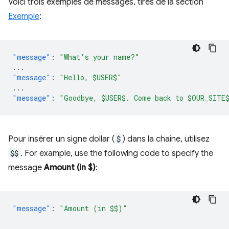
Voici trois exemples de messages, tirés de la section
Exemple
:
"message"
:
"What's your name?"
...
"message"
:
"Hello, $USER$"
...
"message"
:
"Goodbye, $USER$. Come back to $OUR_SITE
Pour insérer un signe dollar (
$
) dans la chaîne, utilisez
$$
. For example, use the following code to specify the
message
Amount (in $)
:
"message"
: