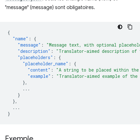
"message" (message) sont obligatoires.
{
"name"
:
{
"message"
:
"Message text, with optional placehol
"description"
:
"Translator-aimed description of 
"placeholders"
:
{
"placeholder_name"
:
{
"content"
:
"A string to be placed within the
"example"
:
"Translator-aimed example of the 
},
...
}
},
...
}
Exemple