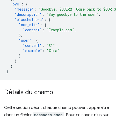
"bye"
:
{
"message"
:
"Goodbye, $USER$. Come back to $OUR_
"description"
:
"Say goodbye to the user"
,
"placeholders"
:
{
"our_site"
:
{
"content"
:
"Example.com"
,
},
"user"
:
{
"content"
:
"$1"
,
"example"
:
"Cira"
}
}
}
}
Détails du champ
Cette section décrit chaque champ pouvant apparaître
dans un fichier
messages.json
. Pour en savoir plus sur