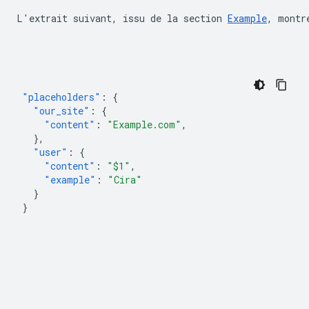
L'extrait suivant, issu de la section 
Example
, montr
"placeholders"
:
{
"our_site"
:
{
"content"
:
"Example.com"
,
},
"user"
:
{
"content"
:
"$1"
,
"example"
:
"Cira"
}
}