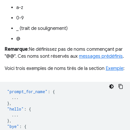
a-z
0-9
_ (trait de soulignement)
@
Remarque
:Ne définissez pas de noms commençant par
"@@". Ces noms sont réservés aux
messages prédéfinis
.
Voici trois exemples de noms tirés de la section
Exemple
:
"prompt_for_name"
:
{
...
},
"hello"
:
{
...
},
"bye"
:
{