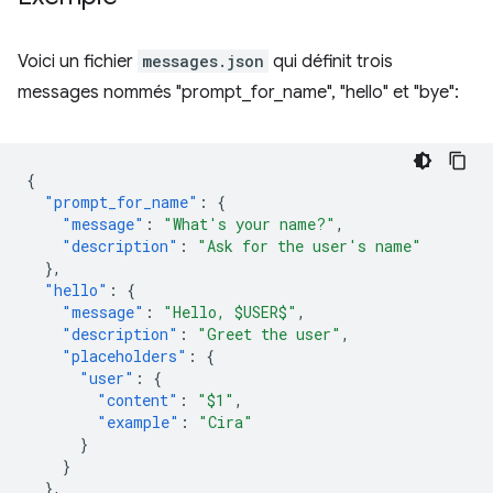
Voici un fichier
messages.json
qui définit trois
messages nommés "prompt_for_name", "hello" et "bye":
{
"prompt_for_name"
:
{
"message"
:
"What's your name?"
,
"description"
:
"Ask for the user's name"
},
"hello"
:
{
"message"
:
"Hello, $USER$"
,
"description"
:
"Greet the user"
,
"placeholders"
:
{
"user"
:
{
"content"
:
"$1"
,
"example"
:
"Cira"
}
}
},