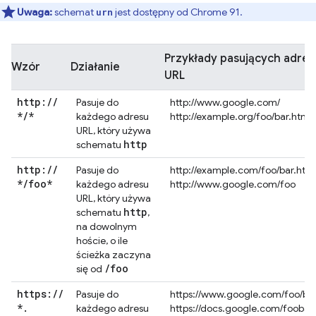
Uwaga:
schemat
jest dostępny od Chrome 91.
urn
Przykłady pasujących adre
Wzór
Działanie
URL
http:
/
/
Pasuje do
http://www.google.com/
*
/
*
każdego adresu
http://example.org/foo/bar.html
URL, który używa
http
schematu
http:
/
/
Pasuje do
http://example.com/foo/bar.htm
*
/
foo*
każdego adresu
http://www.google.com/foo
URL, który używa
http
schematu
,
na dowolnym
hoście, o ile
ścieżka zaczyna
/
foo
się od
https:
/
/
Pasuje do
https://www.google.com/foo/ba
*
.
każdego adresu
https://docs.google.com/foobar