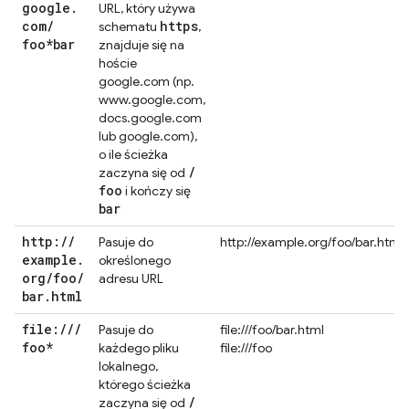
google
.
URL, który używa
com
/
https
schematu
,
foo*bar
znajduje się na
hoście
google.com (np.
www.google.com,
docs.google.com
lub google.com),
o ile ścieżka
/
zaczyna się od
foo
i kończy się
bar
http:
/
/
Pasuje do
http://example.org/foo/bar.html
example
.
określonego
org
/
foo
/
adresu URL
bar
.
html
file:
/
/
/
Pasuje do
file:///foo/bar.html
foo*
każdego pliku
file:///foo
lokalnego,
którego ścieżka
/
zaczyna się od