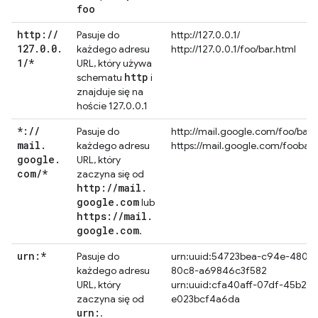
foo
http:
/
/
Pasuje do
http://127.0.0.1/
127
.
0
.
0
.
każdego adresu
http://127.0.0.1/foo/bar.html
1
/
*
URL, który używa
http
schematu
i
znajduje się na
hoście 127.0.0.1
*:
/
/
Pasuje do
http://mail.google.com/foo/baz/
mail
.
każdego adresu
https://mail.google.com/foobar
google
.
URL, który
com
/
*
zaczyna się od
http:
/
/
mail
.
google
.
com
lub
https:
/
/
mail
.
google
.
com
.
urn:*
Pasuje do
urn:uuid:54723bea-c94e-480e-
każdego adresu
80c8-a69846c3f582
URL, który
urn:uuid:cfa40aff-07df-45b2-9
zaczyna się od
e023bcf4a6da
urn:
.