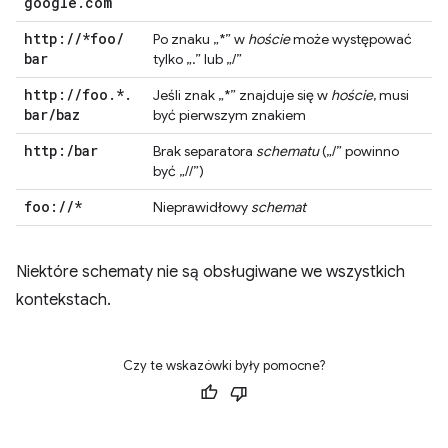
google
.
com
http:
/
/
*foo
/
Po znaku „*” w
hoście
może występować
bar
tylko „.” lub „/”
http:
/
/
foo
.
*
.
Jeśli znak „*” znajduje się w
hoście
, musi
bar
/
baz
być pierwszym znakiem
http:
/
bar
Brak separatora
schematu
(„/” powinno
być „//”)
foo:
/
/
*
Nieprawidłowy
schemat
Niektóre schematy nie są obsługiwane we wszystkich
kontekstach.
Czy te wskazówki były pomocne?