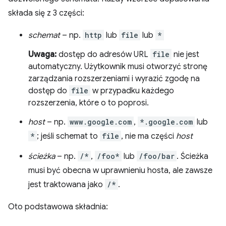
składa się z 3 części:
schemat
– np.
http
lub
file
lub
*
Uwaga:
dostęp do adresów URL
file
nie jest
automatyczny. Użytkownik musi otworzyć stronę
zarządzania rozszerzeniami i wyrazić zgodę na
dostęp do
file
w przypadku każdego
rozszerzenia, które o to poprosi.
host
– np.
www.google.com
,
*.google.com
lub
*
; jeśli schemat to
file
, nie ma części
host
ścieżka
– np.
/*
,
/foo*
lub
/foo/bar
. Ścieżka
musi być obecna w uprawnieniu hosta, ale zawsze
jest traktowana jako
/*
.
Oto podstawowa składnia: