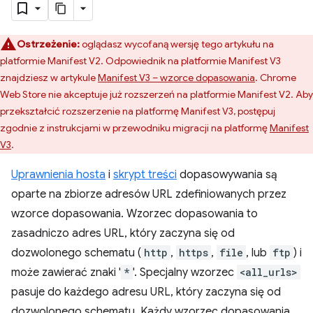
Ostrzeżenie:
oglądasz wycofaną wersję tego artykułu na
platformie Manifest V2. Odpowiednik na platformie Manifest V3
znajdziesz w artykule
Manifest V3 – wzorce dopasowania
. Chrome
Web Store nie akceptuje już rozszerzeń na platformie Manifest V2. Aby
przekształcić rozszerzenie na platformę Manifest V3, postępuj
zgodnie z instrukcjami w przewodniku migracji na platformę
Manifest
V3
.
Uprawnienia hosta
i
skrypt treści
dopasowywania są
oparte na zbiorze adresów URL zdefiniowanych przez
wzorce dopasowania. Wzorzec dopasowania to
zasadniczo adres URL, który zaczyna się od
dozwolonego schematu (
http
,
https
,
file
, lub
ftp
) i
może zawierać znaki '
*
'. Specjalny wzorzec
<all_urls>
pasuje do każdego adresu URL, który zaczyna się od
dozwolonego schematu. Każdy wzorzec dopasowania