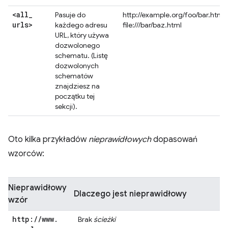
<all
_
Pasuje do
http://example.org/foo/bar.html
urls>
każdego adresu
file:///bar/baz.html
URL, który używa
dozwolonego
schematu. (Listę
dozwolonych
schematów
znajdziesz na
początku tej
sekcji).
Oto kilka przykładów
nieprawidłowych
dopasowań
wzorców:
Nieprawidłowy
Dlaczego jest nieprawidłowy
wzór
http:
/
/
www
.
Brak
ścieżki