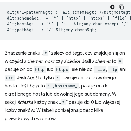
&lt;url-pattern&gt; := &lt;scheme&gt;://&lt;host&gt
&lt;scheme&gt; := '*' | 'http' | 'https' | 'file' |
&lt;host&gt; := '*' | '*.' &lt;any char except '/' 
Znaczenie znaku „
*
” zależy od tego, czy znajduje się on
w części
schemat
,
host
czy
ścieżka
. Jeśli
schemat
to
*
,
pasuje on do
http
lub
https
, ale
nie
do
file
,
ftp
ani
urn
. Jeśli
host
to tylko
*
, pasuje on do dowolnego
hosta. Jeśli
host
to
*._hostname_
, pasuje on do
określonego hosta lub dowolnej jego subdomeny. W
sekcji
ścieżka
każdy znak „
*
” pasuje do 0 lub większej
liczby znaków. W tabeli poniżej znajdziesz kilka
prawidłowych wzorców.