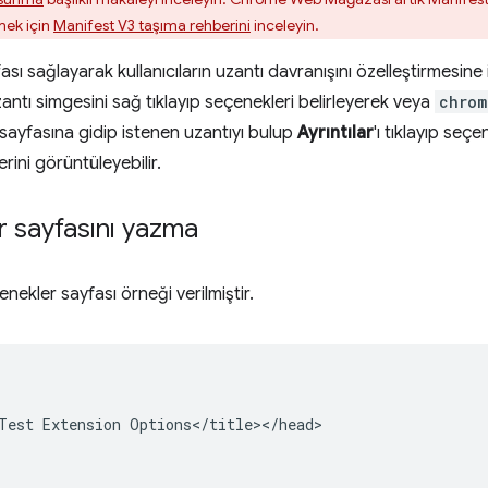
mek için
Manifest V3 taşıma rehberini
inceleyin.
sı sağlayarak kullanıcıların uzantı davranışını özelleştirmesine iz
ntı simgesini sağ tıklayıp seçenekleri belirleyerek veya
chrom
 sayfasına gidip istenen uzantıyı bulup
Ayrıntılar
'ı tıklayıp seç
rini görüntüleyebilir.
 sayfasını yazma
nekler sayfası örneği verilmiştir.
Test Extension Options</title></head>
