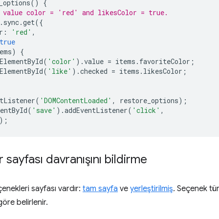
_options
()
{
 value color = 'red' and likesColor = true.
.
sync
.
get
({
r
:
'red'
,
true
ems
)
{
ElementById
(
'color'
).
value
=
items
.
favoriteColor
;
ElementById
(
'like'
).
checked
=
items
.
likesColor
;
tListener
(
'DOMContentLoaded'
,
restore_options
);
entById
(
'save'
).
addEventListener
(
'click'
,
);
 sayfası davranışını bildirme
eçenekleri sayfası vardır:
tam sayfa
ve
yerleştirilmiş
. Seçenek tür
öre belirlenir.