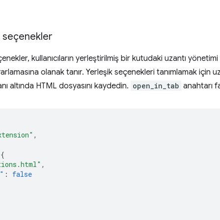
iş seçenekler
eçenekler, kullanıcıların yerleştirilmiş bir kutudaki uzantı yönet
arlamasına olanak tanır. Yerleşik seçenekleri tanımlamak için u
anı altında HTML dosyasını kaydedin.
open_in_tab
anahtarı fa
xtension"
,
{
tions.html"
,
"
:
false