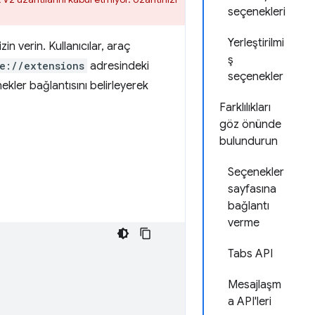
seçenekleri
Yerleştirilmi
in verin. Kullanıcılar, araç
ş
e://extensions
adresindeki
seçenekler
enekler bağlantısını belirleyerek
Farklılıkları
göz önünde
bulundurun
Seçenekler
sayfasına
bağlantı
verme
Tabs API
Mesajlaşm
a API'leri