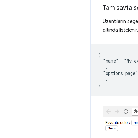
Tam sayfa s
Uzantıların seç
altında listelenir
{

  "name": "My ex
  ...

  "options_page"
  ...
