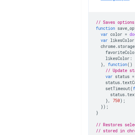
// Saves options
function
save_op
var
color
=
do
var
likesColor
chrome
.
storage
favoriteColo
likesColor
:
},
function
()
// Update st
var
status
=
status
.
textC
setTimeout
(
status
.
tex
},
750
);
});
}
// Restores sele
// stored in chr