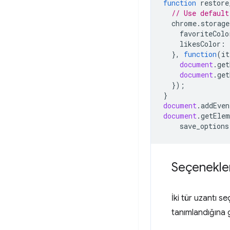
function
restore
// Use default
chrome
.
storage
favoriteColo
likesColor
:
},
function
(
it
document
.
get
document
.
get
});
}
document
.
addEven
document
.
getElem
save_options
Seçenekler
İki tür uzantı s
tanımlandığına g