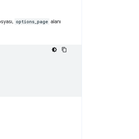
osyası,
options_page
alanı