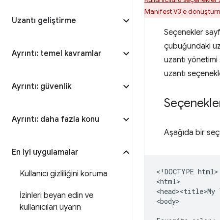
Manifest V3'e dönüştür
Uzantı geliştirme
Seçenekler sayfa
çubuğundaki uza
Ayrıntı: temel kavramlar
uzantı yönetimi
uzantı seçenekle
Ayrıntı: güvenlik
Seçenekler
Ayrıntı: daha fazla konu
Aşağıda bir seçe
En iyi uygulamalar
<!DOCTYPE html>

Kullanıcı gizliliğini koruma
<html>

<head><title>My 
İzinleri beyan edin ve
<body>

kullanıcıları uyarın