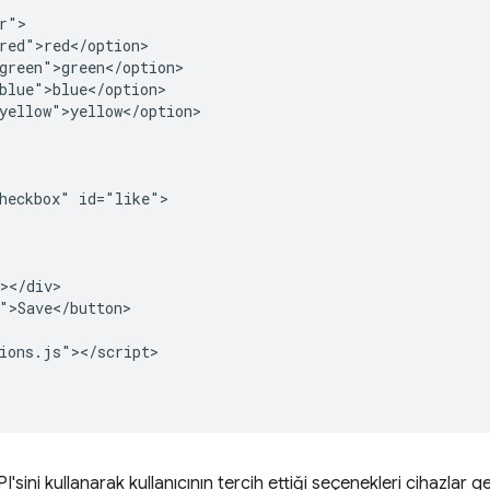
r">

red">red</option>

green">green</option>

blue">blue</option>

yellow">yellow</option>

heckbox" id="like">

></div>

">Save</button>

ions.js"></script>

I'sini kullanarak kullanıcının tercih ettiği seçenekleri cihazlar 