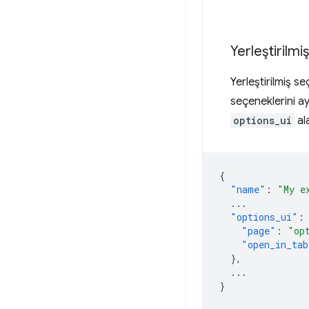
Yerleştirilm
Yerleştirilmiş s
seçeneklerini ay
options_ui
al
{
"name"
:
"My e
...
"options_ui"
:
"page"
:
"op
"open_in_tab
},
...
}