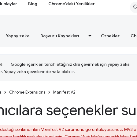
k olaylar
Blog
Chrome'daki Yenilikler
Yapay zeka
Başvuru Kaynakları
Örnekler
Ch
Google, içerikleri tercih ettiğiniz dile çevirmek için yapay zeka
ır. Yapay zeka çevirilerinde hata olabilir.
s
Chrome Extensions
Manifest V2
nıcılara seçenekler 
desteği sonlandırılan Manifest V2 sürümünü görüntülüyorsunuz. MV3'e e
r sunma
başlıklı makaleyi inceleyin. Chrome Web Mağazası artık Manifest 