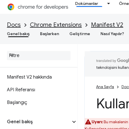
Dokümanlar
Örne
Docs
Chrome Extensions
Manifest V2
Genel bakış
Başlarken
Geliştirme
Nasıl Yapılır?
teknolojisini kullan
Manifest V2 hakkında
Ana Sayfa
Doc
API Referansı
Kulla
Başlangıç
Genel bakış
Uyarı:
Bu makalenin 
Kullanıcılara seçenekle