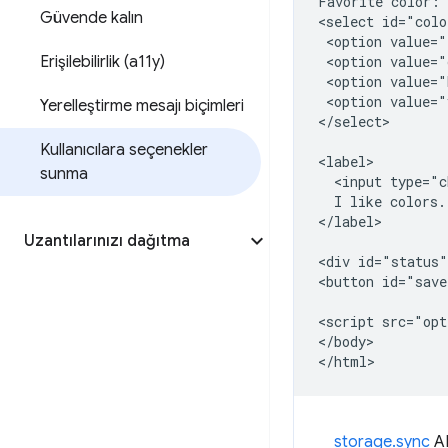
Favorite color:

Güvende kalın
<select id="colo
 <option value="
Erişilebilirlik (a11y)
 <option value="
 <option value="
 <option value="
Yerelleştirme mesajı biçimleri
</select>

Kullanıcılara seçenekler
<label>

sunma
  <input type="c
  I like colors.

</label>

Uzantılarınızı dağıtma
<div id="status"
<button id="save
<script src="opt
</body>

storage.sync
AP