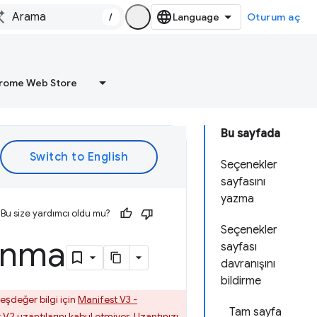
/
Oturum aç
rome Web Store
Bu sayfada
Seçenekler
sayfasını
yazma
Bu size yardımcı oldu mu?
Seçenekler
sunma
sayfası
davranışını
bildirme
şdeğer bilgi için
Manifest V3 -
Tam sayfa
V2 uzantılarını kabul etmiyor. Uzantınızı