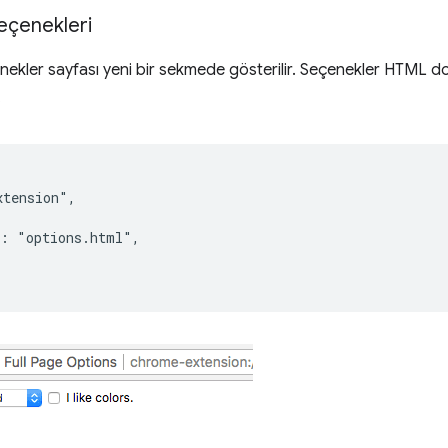
eçenekleri
enekler sayfası yeni bir sekmede gösterilir. Seçenekler HTML d
.
tension",

: "options.html",
