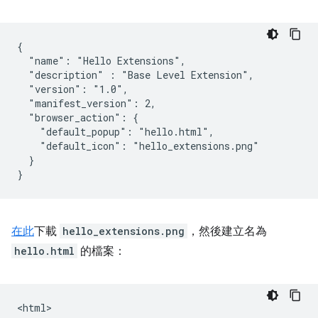
{

  "name": "Hello Extensions",

  "description" : "Base Level Extension",

  "version": "1.0",

  "manifest_version": 2,

  "browser_action": {

    "default_popup": "hello.html",

    "default_icon": "hello_extensions.png"

  }

在此
下載
hello_extensions.png
，然後建立名為
hello.html
的檔案：
<html>
