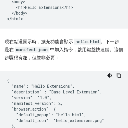
  <body>

    <h1>Hello Extensions</h1>

  </body>

現在點選圖示時，擴充功能會顯示
hello.html
。下一步
是在
manifest.json
中加入指令，啟用鍵盤快速鍵。這個
步驟很有趣，但並非必要：
{

  "name": "Hello Extensions",

  "description" : "Base Level Extension",

  "version": "1.0",

  "manifest_version": 2,

  "browser_action": {

    "default_popup": "hello.html",

    "default_icon": "hello_extensions.png"

  },
