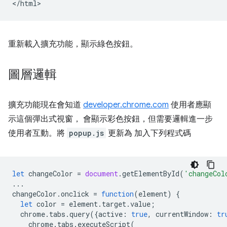
重新載入擴充功能，顯示綠色按鈕。
圖層邏輯
擴充功能現在會知道
developer.chrome.com
使用者應顯
示這個彈出式視窗， 會顯示彩色按鈕，但需要邏輯進一步
使用者互動。將
popup.js
更新為 加入下列程式碼
let
changeColor
=
document
.
getElementById
(
'changeCol
...
changeColor
.
onclick
=
function
(
element
)
{
let
color
=
element
.
target
.
value
;
chrome
.
tabs
.
query
({
active
:
true
,
currentWindow
:
tr
chrome
.
tabs
.
executeScript
(