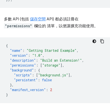
多數 API (包括
儲存空間
API) 都必須註冊在
"permissions"
欄位的 清單，以便讓擴充功能使用。
{
"name"
:
"Getting Started Example"
,
"version"
:
"1.0"
,
"description"
:
"Build an Extension!"
,
"permissions"
:
[
"storage"
],
"background"
:
{
"scripts"
:
[
"background.js"
],
"persistent"
:
false
},
"manifest_version"
:
2
}