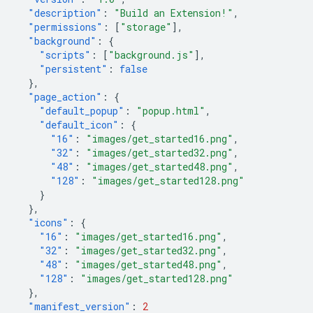
"description"
:
"Build an Extension!"
,
"permissions"
:
[
"storage"
],
"background"
:
{
"scripts"
:
[
"background.js"
],
"persistent"
:
false
},
"page_action"
:
{
"default_popup"
:
"popup.html"
,
"default_icon"
:
{
"16"
:
"images/get_started16.png"
,
"32"
:
"images/get_started32.png"
,
"48"
:
"images/get_started48.png"
,
"128"
:
"images/get_started128.png"
}
},
"icons"
:
{
"16"
:
"images/get_started16.png"
,
"32"
:
"images/get_started32.png"
,
"48"
:
"images/get_started48.png"
,
"128"
:
"images/get_started128.png"
},
"manifest_version"
:
2