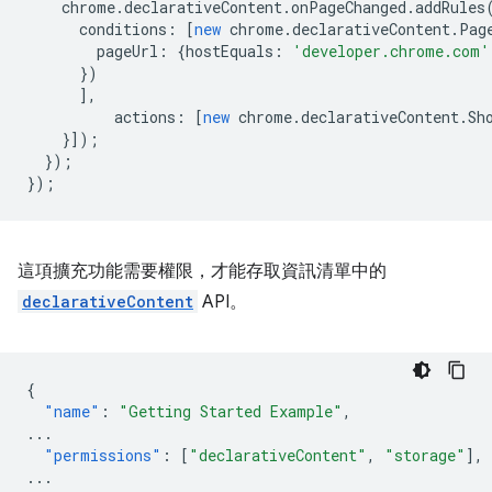
chrome
.
declarativeContent
.
onPageChanged
.
addRules
conditions
:
[
new
chrome
.
declarativeContent
.
Pag
pageUrl
:
{
hostEquals
:
'developer.chrome.com'
})
],
actions
:
[
new
chrome
.
declarativeContent
.
Sh
}]);
});
});
這項擴充功能需要權限，才能存取資訊清單中的
declarativeContent
API。
{
"name"
:
"Getting Started Example"
,
...
"permissions"
:
[
"declarativeContent"
,
"storage"
],
...