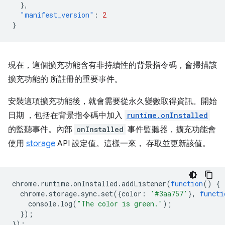
},
"manifest_version"
:
2
}
現在，這個擴充功能含有非持續性的背景指令碼，會掃描該
擴充功能的 所註冊的重要事件。
安裝這項擴充功能後，就會需要從永久變數取得資訊。開始
日期 ，包括在背景指令碼中加入
runtime.onInstalled
的監聽事件。內部
onInstalled
事件監聽器，擴充功能會
使用
storage
API 設定值。這樣一來， 存取並更新該值。
chrome
.
runtime
.
onInstalled
.
addListener
(
function
()
{
chrome
.
storage
.
sync
.
set
({
color
:
'#3aa757'
},
functi
console
.
log
(
"The color is green."
);
});
});