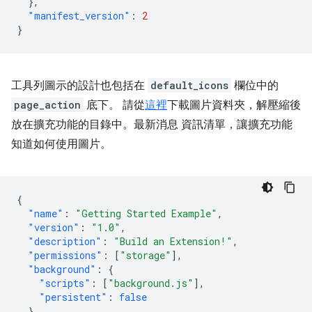
},
"manifest_version"
:
2
}
工具列圖示的設計也包括在
default_icons
欄位中的
page_action
底下。 請從
這裡
下載圖片資料夾，解壓縮後
放在擴充功能的目錄中。最新消息 資訊清單，讓擴充功能
知道如何使用圖片。
{
"name"
:
"Getting Started Example"
,
"version"
:
"1.0"
,
"description"
:
"Build an Extension!"
,
"permissions"
:
[
"storage"
],
"background"
:
{
"scripts"
:
[
"background.js"
],
"persistent"
:
false
},