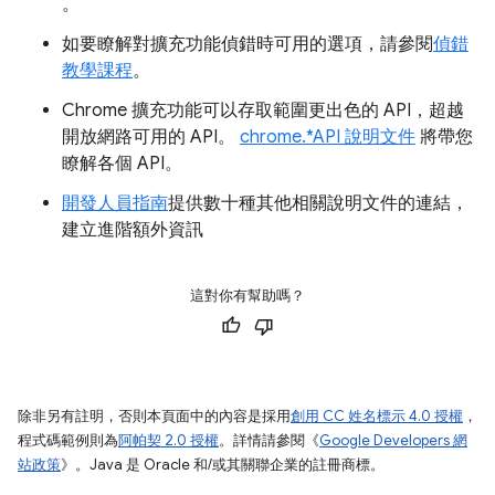
。
如要瞭解對擴充功能偵錯時可用的選項，請參閱
偵錯
教學課程
。
Chrome 擴充功能可以存取範圍更出色的 API，超越
開放網路可用的 API。
chrome.*API 說明文件
將帶您
瞭解各個 API。
開發人員指南
提供數十種其他相關說明文件的連結，
建立進階額外資訊
這對你有幫助嗎？
除非另有註明，否則本頁面中的內容是採用
創用 CC 姓名標示 4.0 授權
，
程式碼範例則為
阿帕契 2.0 授權
。詳情請參閱《
Google Developers 網
站政策
》。Java 是 Oracle 和/或其關聯企業的註冊商標。