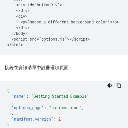
    <div id="buttonDiv">

    </div>

    <div>

      <p>Choose a different background color!</p>

    </div>

  </body>

  <script src="options.js"></script>

接著在資訊清單中註冊選項頁面
{
"name"
:
"Getting Started Example"
,
...
"options_page"
:
"options.html"
,
...
"manifest_version"
:
2
}