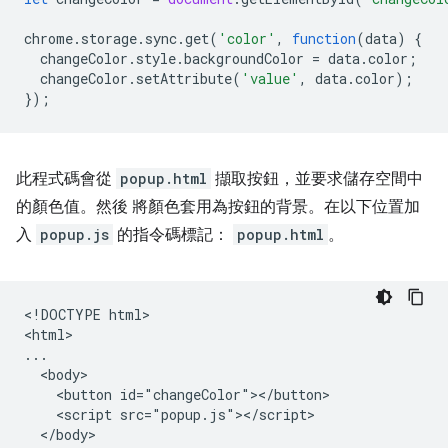
chrome
.
storage
.
sync
.
get
(
'color'
,
function
(
data
)
{
changeColor
.
style
.
backgroundColor
=
data
.
color
;
changeColor
.
setAttribute
(
'value'
,
data
.
color
);
});
此程式碼會從
popup.html
擷取按鈕，並要求儲存空間中
的顏色值。然後 將顏色套用為按鈕的背景。在以下位置加
入
popup.js
的指令碼標記：
popup.html
。
<!DOCTYPE html>

<html>

...

  <body>

    <button id="changeColor"></button>

    <script src="popup.js"></script>

  </body>
