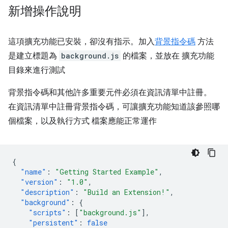
新增操作說明
這項擴充功能已安裝，卻沒有指示。加入
背景指令碼
方法
是建立標題為
background.js
的檔案，並放在 擴充功能
目錄來進行測試
背景指令碼和其他許多重要元件必須在資訊清單中註冊。
在資訊清單中註冊背景指令碼，可讓擴充功能知道該參照哪
個檔案，以及執行方式 檔案應能正常運作
{
"name"
:
"Getting Started Example"
,
"version"
:
"1.0"
,
"description"
:
"Build an Extension!"
,
"background"
:
{
"scripts"
:
[
"background.js"
],
"persistent"
:
false