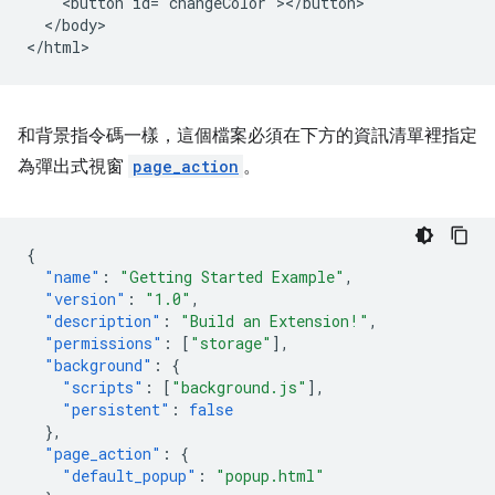
    <button id="changeColor"></button>

  </body>

和背景指令碼一樣，這個檔案必須在下方的資訊清單裡指定
為彈出式視窗
page_action
。
{
"name"
:
"Getting Started Example"
,
"version"
:
"1.0"
,
"description"
:
"Build an Extension!"
,
"permissions"
:
[
"storage"
],
"background"
:
{
"scripts"
:
[
"background.js"
],
"persistent"
:
false
},
"page_action"
:
{
"default_popup"
:
"popup.html"