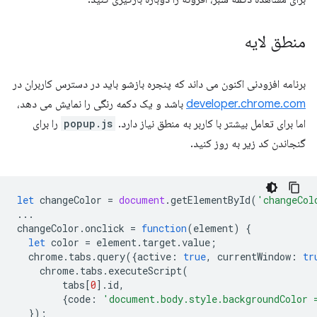
منطق لایه
برنامه افزودنی اکنون می داند که پنجره بازشو باید در دسترس کاربران در
developer.chrome.com
باشد و یک دکمه رنگی را نمایش می دهد،
اما برای تعامل بیشتر با کاربر به منطق نیاز دارد.
popup.js
را برای
گنجاندن کد زیر به روز کنید.
let
changeColor
=
document
.
getElementById
(
'changeCol
...
changeColor
.
onclick
=
function
(
element
)
{
let
color
=
element
.
target
.
value
;
chrome
.
tabs
.
query
({
active
:
true
,
currentWindow
:
tr
chrome
.
tabs
.
executeScript
(
tabs
[
0
].
id
,
{
code
:
'document.body.style.backgroundColor 
});