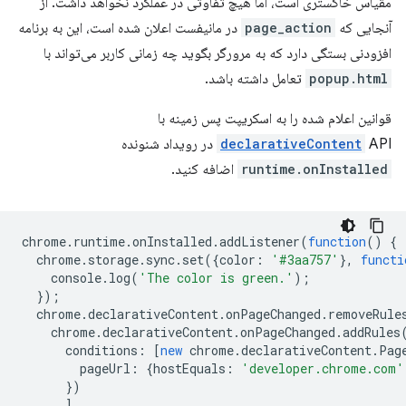
مقیاس خاکستری است، اما هیچ تفاوتی در عملکرد نخواهد داشت. از
آنجایی که
page_action
در مانیفست اعلان شده است، این به برنامه
افزودنی بستگی دارد که به مرورگر بگوید چه زمانی کاربر می‌تواند با
popup.html
تعامل داشته باشد.
قوانین اعلام شده را به اسکریپت پس زمینه با
API در رویداد شنونده
declarativeContent
runtime.onInstalled
اضافه کنید.
chrome
.
runtime
.
onInstalled
.
addListener
(
function
()
{
chrome
.
storage
.
sync
.
set
({
color
:
'#3aa757'
},
functi
console
.
log
(
'The color is green.'
);
});
chrome
.
declarativeContent
.
onPageChanged
.
removeRule
chrome
.
declarativeContent
.
onPageChanged
.
addRules
conditions
:
[
new
chrome
.
declarativeContent
.
Pag
pageUrl
:
{
hostEquals
:
'developer.chrome.com'
})
],