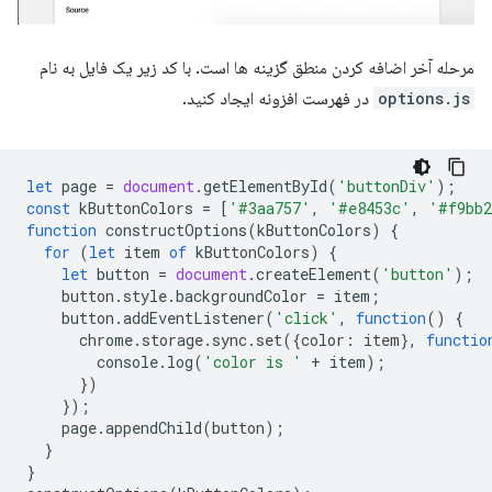
مرحله آخر اضافه کردن منطق گزینه ها است. با کد زیر یک فایل به نام
options.js
در فهرست افزونه ایجاد کنید.
let
page
=
document
.
getElementById
(
'buttonDiv'
);
const
kButtonColors
=
[
'#3aa757'
,
'#e8453c'
,
'#f9bb
function
constructOptions
(
kButtonColors
)
{
for
(
let
item
of
kButtonColors
)
{
let
button
=
document
.
createElement
(
'button'
);
button
.
style
.
backgroundColor
=
item
;
button
.
addEventListener
(
'click'
,
function
()
{
chrome
.
storage
.
sync
.
set
({
color
:
item
},
functio
console
.
log
(
'color is '
+
item
);
})
});
page
.
appendChild
(
button
);
}
}