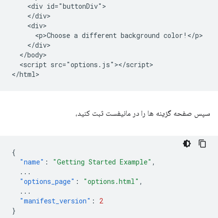
    <div id="buttonDiv">

    </div>

    <div>

      <p>Choose a different background color!</p>

    </div>

  </body>

  <script src="options.js"></script>

سپس صفحه گزینه ها را در مانیفست ثبت کنید،
{
"name"
:
"Getting Started Example"
,
...
"options_page"
:
"options.html"
,
...
"manifest_version"
:
2
}