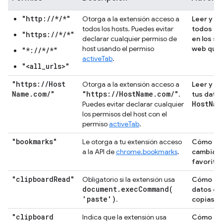
"http://*/*"
Otorga a la extensión acceso a
Leer y c
todos los hosts. Puedes evitar
todos tu
"https://*/*"
declarar cualquier permiso de
en los si
host usando el permiso
web que 
"*://*/*"
activeTab
.
"<all_urls>"
"https:
/
/
Host
Otorga a la extensión acceso a
Leer y m
Name
.
com
/
"
"https:
/
/
Host
Name
.
com
/
"
.
tus dato
HostNam
Puedes evitar declarar cualquier
los permisos del host con el
permiso
activeTab
.
"bookmarks"
Le otorga a tu extensión acceso
Cómo lee
a la API de
chrome.bookmarks
.
cambiar 
favorito
"clipboard
Read"
Obligatorio si la extensión usa
Cómo lee
document
.
execCommand(
datos q
'paste')
.
copias y
"clipboard
Indica que la extensión usa
Cómo mo