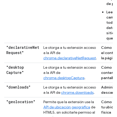
de pá
Leer 
cambi
todos
datos
sitio
que vi
"declarative
Net
Le otorga a tu extensión acceso
Cómo bl
Request"
a la API de
el conte
chrome.declarativeNetRequest
.
la página
"desktop
Le otorga a tu extensión acceso
Cómo ca
Capture"
a la API de
contenid
chrome.desktopCapture
.
pantalla
"downloads"
Le otorga a tu extensión acceso
Administ
a la API de
chrome.downloads
.
descarg
"geolocation"
Permite que la extensión use la
Cómo de
API de ubicación geográfica
de
tu ubica
HTML5. sin solicitarle permiso al
física