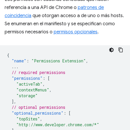
referencia a una API de Chrome o
patrones de
coincidencia
que otorgan acceso a de uno o más hosts.
Se enumeran en el manifiesto y se especifican como
permisos necesarios o
permisos opcionales
.
{
"name"
:
"Permissions Extension"
,
...
// required permissions
"permissions"
:
[
"activeTab"
,
"contextMenus"
,
"storage"
],
// optional permissions
"optional_permissions"
:
[
"topSites"
,
"http://www.developer.chrome.com/*"