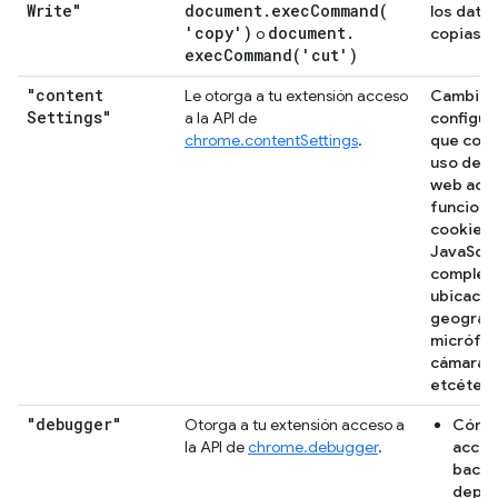
Write"
document
.
execCommand(
los dato
'copy')
document
.
o
copias y
execCommand(
'cut')
"content
Le otorga a tu extensión acceso
Cambiar 
Settings"
a la API de
configur
chrome.contentSettings
.
que contr
uso de lo
web acc
funcion
cookies,
JavaScri
complem
ubicació
geográfi
micrófon
cámara,
etcétera
"debugger"
Otorga a tu extensión acceso a
Cómo
la API de
chrome.debugger
.
acced
backe
depur