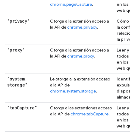
chrome.pageCapture
.
en los si
web que 
"privacy"
Otorga a la extensión acceso a
Cómo ca
la API de
chrome.privacy
.
la config
relacion
la privac
"proxy"
Otorga a la extensión acceso a
Leer y c
la API de
chrome.proxy
.
todos tu
en los si
web que 
"system
.
Le otorga a la extensión acceso
Identific
storage"
a la API de
expulsa 
chrome.system.storage
.
disposit
almacen
"tab
Capture"
Otorga a las extensiones acceso
Leer y c
a la API de
chrome.tabCapture
.
todos tu
en los si
web que 