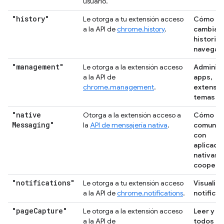
usuario.
"history"
Le otorga a tu extensión acceso
Cómo lee
a la API de
chrome.history
.
cambiar 
historial
navegac
"management"
Le otorga a la extensión acceso
Administ
a la API de
apps,
chrome.management
.
extensio
temas
"native
Otorga a la extensión acceso a
Cómo
Messaging"
la
API de mensajería nativa
.
comunic
con
aplicaci
nativas
coopera
"notifications"
Le otorga a tu extensión acceso
Visualiz
a la API de
chrome.notifications
.
notifica
"page
Capture"
Le otorga a la extensión acceso
Leer y c
a la API de
todos tu