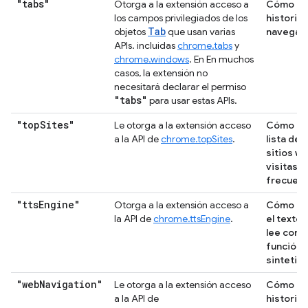
"tabs"
Otorga a la extensión acceso a
Cómo lee
los campos privilegiados de los
historial
Tab
objetos
que usan varias
navegac
APIs. incluidas
chrome.tabs
y
chrome.windows
. En En muchos
casos, la extensión no
necesitará declarar el permiso
"tabs"
para usar estas APIs.
"top
Sites"
Le otorga a la extensión acceso
Cómo lee
a la API de
chrome.topSites
.
lista de l
sitios w
visitas 
frecuenc
"tts
Engine"
Otorga a la extensión acceso a
Cómo le
la API de
chrome.ttsEngine
.
el texto 
lee con l
función 
sintetiz
"web
Navigation"
Le otorga a la extensión acceso
Cómo lee
a la API de
historial