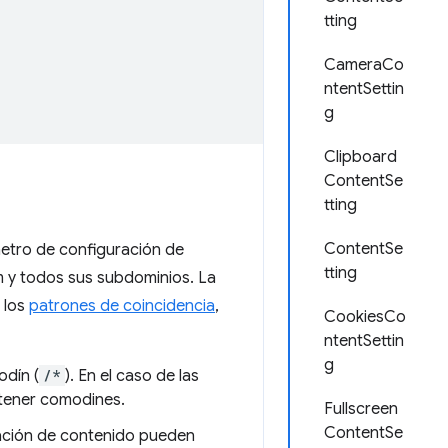
tting
CameraCo
ntentSettin
g
Clipboard
ContentSe
tting
ContentSe
metro de configuración de
tting
 y todos sus subdominios. La
 los
patrones de coincidencia
,
CookiesCo
ntentSettin
g
odín (
/*
). En el caso de las
ener comodines.
Fullscreen
ContentSe
ración de contenido pueden