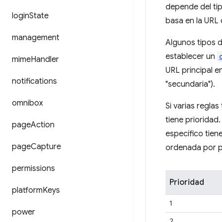
depende del tip
login
State
basa en la URL 
management
Algunos tipos d
establecer un
mime
Handler
URL principal e
notifications
"secundaria").
omnibox
Si varias reglas
tiene prioridad.
page
Action
específico tien
page
Capture
ordenada por p
permissions
Prioridad
platform
Keys
1
power
2