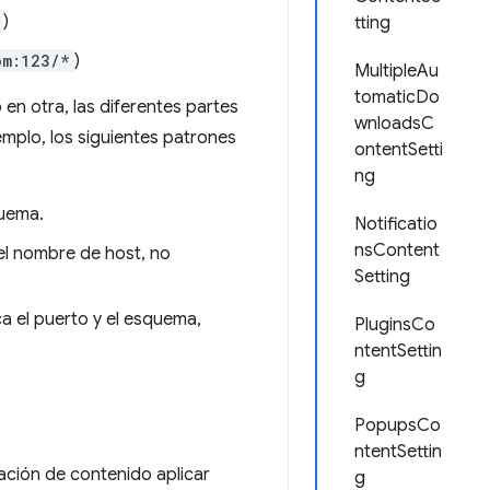
)
tting
om:123/*
)
MultipleAu
tomaticDo
en otra, las diferentes partes
wnloadsC
emplo, los siguientes patrones
ontentSetti
ng
quema.
Notificatio
nsContent
 el nombre de host, no
Setting
a el puerto y el esquema,
PluginsCo
ntentSettin
g
PopupsCo
ntentSettin
ción de contenido aplicar
g