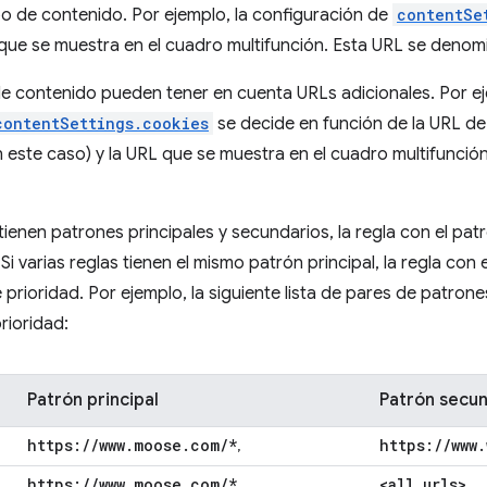
o de contenido. Por ejemplo, la configuración de
contentSe
que se muestra en el cuadro multifunción. Esta URL se denomin
e contenido pueden tener en cuenta URLs adicionales. Por eje
contentSettings.cookies
se decide en función de la URL de 
n este caso) y la URL que se muestra en el cuadro multifunci
 tienen patrones principales y secundarios, la regla con el pat
 Si varias reglas tienen el mismo patrón principal, la regla co
e prioridad. Por ejemplo, la siguiente lista de pares de patron
rioridad:
Patrón principal
Patrón secun
https:
/
/
www
.
moose
.
com
/
*
https:
/
/
www
.
,
https:
/
/
www
.
moose
.
com
/
*
<all
_
urls>
,