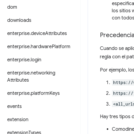
especific
dom
los sitios
con todos
downloads
enterprise
.
device
Attributes
Precedencia
enterprise
.
hardware
Platform
Cuando se aplic
regla con el pa
enterprise
.
login
Por ejemplo, lo
enterprise
.
networking
Attributes
https://
enterprise
.
platform
Keys
https://
<all_url
events
Hay tres tipos 
extension
Comodines
extension
Types