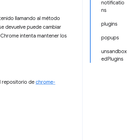
notificatio
ns
ntenido llamando al método
plugins
e se devuelve puede cambiar
o Chrome intenta mantener los
popups
unsandbox
edPlugins
 repositorio de
chrome-