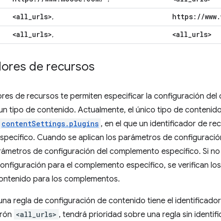
<all
_
urls>
https:
/
/
www
.
,
<all
_
urls>
<all
_
urls>
,
dores de recursos
ores de recursos te permiten especificar la configuración del
un tipo de contenido. Actualmente, el único tipo de contenid
contentSettings.plugins
, en el que un identificador de re
pecífico. Cuando se aplican los parámetros de configuración
arámetros de configuración del complemento específico. Si n
nfiguración para el complemento específico, se verifican lo
contenido para los complementos.
 una regla de configuración de contenido tiene el identificad
trón
<all_urls>
, tendrá prioridad sobre una regla sin identif