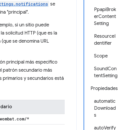
ttings.notifications
se
PpapiBrok
a "principal".
erContent
Setting
mplo, si un sitio puede
la solicitud HTTP (que es la
ResourceI
ón (que se denomina URL
dentifier
Scope
rón principal más específico
SoundCon
n el patrón secundario más
tentSetting
es primarios y secundarios está
Propiedades
automatic
dario
Download
s
wombat
.
com
/
*
autoVerify