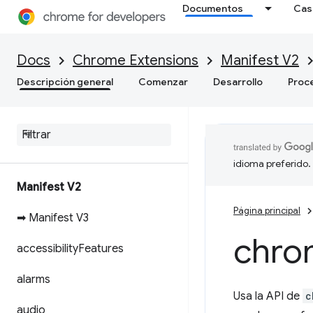
Documentos
Cas
Docs
Chrome Extensions
Manifest V2
Descripción general
Comenzar
Desarrollo
Proc
idioma preferido.
Manifest V2
Página principal
➡ Manifest V3
chro
accessibility
Features
alarms
Usa la API de
c
audio