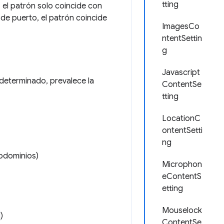
tting
 el patrón solo coincide con
 de puerto, el patrón coincide
ImagesCo
ntentSettin
g
Javascript
 determinado, prevalece la
ContentSe
tting
LocationC
ontentSetti
ng
bdominios)
Microphon
eContentS
etting
Mouselock
)
ContentSe