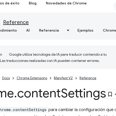
os de éxito
Blog
Novedades de Chrome
Reference
edimiento
AI
Referencia
Ejemplos
Chrome
Google utiliza tecnología de IA para traducir contenido a tu
 Las traducciones realizadas con IA pueden contener errores.
Docs
Chrome Extensions
Manifest V2
Reference
me
.
content
Settings
hrome.contentSettings
para cambiar la configuración que co