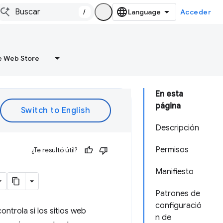
/
Acceder
 Web Store
En esta
página
Descripción
Permisos
¿Te resultó útil?
Manifiesto
Patrones de
configuració
ntrola si los sitios web
n de