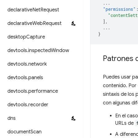
...
"permissions"
declarative
Net
Request
"contentSett
],
declarative
Web
Request
...
}
desktop
Capture
devtools
.
inspected
Window
Patrones 
devtools
.
network
Puedes usar pa
devtools
.
panels
contenido. Por
devtools
.
performance
sintaxis de los
con algunas dif
devtools
.
recorder
En el cas
dns
URLs de
document
Scan
A diferen