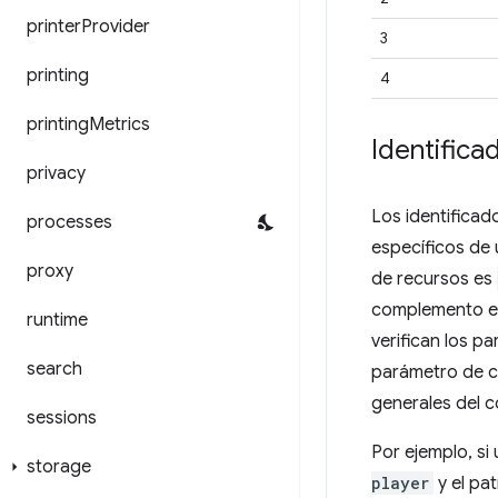
printer
Provider
3
printing
4
printing
Metrics
Identifica
privacy
Los identificad
processes
específicos de 
proxy
de recursos es
complemento es
runtime
verifican los p
search
parámetro de co
generales del 
sessions
Por ejemplo, si
storage
player
y el pa