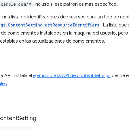
example.com/*
, incluso si ese patrón es más específico.
una lista de identificadores de recursos para un tipo de co
ngs.ContentSetting.getResourceIdentifiers
. La lista qu
o de complementos instalados en la máquina del usuario, per
 estables en las actualizaciones de complementos.
a API, instala el
ejemplo de la API de contentSettings
desde el
les
.
ontent
Setting