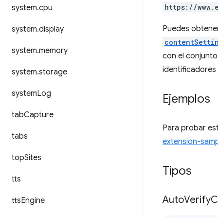
https://www.
system
.
cpu
Puedes obtener 
system
.
display
contentSetti
system
.
memory
con el conjunt
identificadores
system
.
storage
system
Log
Ejemplos
tab
Capture
Para probar est
tabs
extension-samp
top
Sites
Tipos
tts
Auto
Verify
C
tts
Engine