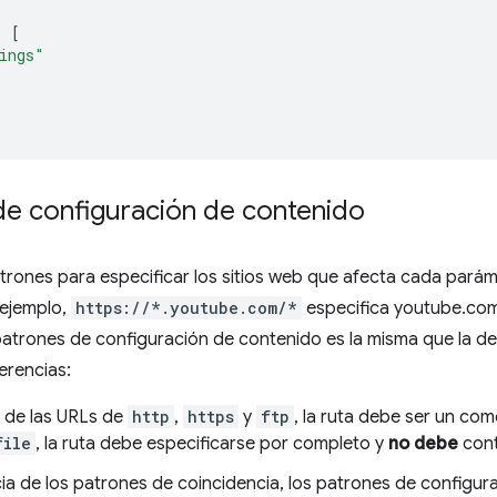
:
[
ings"
de configuración de contenido
trones para especificar los sitios web que afecta cada pará
 ejemplo,
https://*.youtube.com/*
especifica youtube.com
 patrones de configuración de contenido es la misma que la de
erencias:
o de las URLs de
http
,
https
y
ftp
, la ruta debe ser un com
file
, la ruta debe especificarse por completo y
no debe
cont
cia de los patrones de coincidencia, los patrones de configu