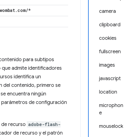
wombat
.
com
/
*
camera
clipboard
cookies
fullscreen
 contenido para subtipos
images
o que admite identificadores
cursos identifica un
javascript
 del contenido, primero se
location
o se encuentra ningún
s parámetros de configuración
microphon
e
or de recurso
adobe-flash-
mouselock
icador de recurso y el patrón