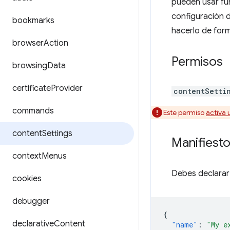
pueden usar fu
configuración d
bookmarks
hacerlo de form
browser
Action
Permisos
browsing
Data
certificate
Provider
contentSetti
commands
Este permiso
activa 
content
Settings
Manifiest
context
Menus
Debes declarar 
cookies
debugger
{
declarative
Content
"name"
:
"My e