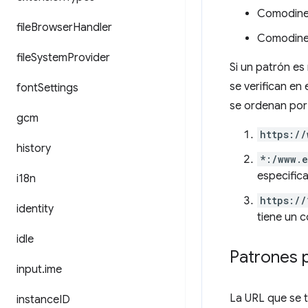
Comodines
file
Browser
Handler
Comodines
file
System
Provider
Si un patrón es
se verifican en
font
Settings
se ordenan por 
gcm
https://
history
*:/www.
especific
i18n
https://
identity
tiene un 
idle
Patrones p
input
.
ime
La URL que se 
instance
ID