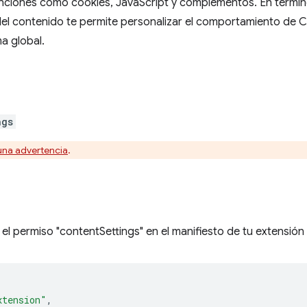
nciones como cookies, JavaScript y complementos. En términ
el contenido te permite personalizar el comportamiento de C
a global.
ngs
una advertencia
.
o
el permiso "contentSettings" en el manifiesto de tu extensión 
xtension"
,