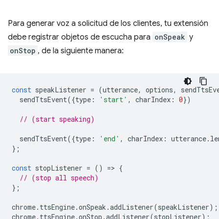
Para generar voz a solicitud de los clientes, tu extensión
debe registrar objetos de escucha para
onSpeak
y
onStop
, de la siguiente manera:
const
speakListener
=
(
utterance
,
options
,
sendTtsEv
sendTtsEvent
({
type
:
'start'
,
charIndex
:
0
})
// (start speaking)
sendTtsEvent
({
type
:
'end'
,
charIndex
:
utterance
.
le
};
const
stopListener
=
()
=
>
{
// (stop all speech)
};
chrome
.
ttsEngine
.
onSpeak
.
addListener
(
speakListener
);
chrome
.
ttsEngine
.
onStop
.
addListener
(
stopListener
);