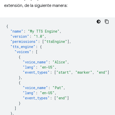
extensión, de la siguiente manera:
{
"name"
:
"My TTS Engine"
,
"version"
:
"1.0"
,
"permissions"
:
[
"ttsEngine"
],
"tts_engine"
:
{
"voices"
:
[
{
"voice_name"
:
"Alice"
,
"lang"
:
"en-US"
,
"event_types"
:
[
"start"
,
"marker"
,
"end"
]
},
{
"voice_name"
:
"Pat"
,
"lang"
:
"en-US"
,
"event_types"
:
[
"end"
]
}
]
},