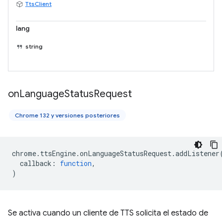
TtsClient
lang
string
on
Language
Status
Request
Chrome 132 y versiones posteriores
chrome
.
ttsEngine
.
onLanguageStatusRequest
.
addListener
callback
:
function
,
)
Se activa cuando un cliente de TTS solicita el estado de