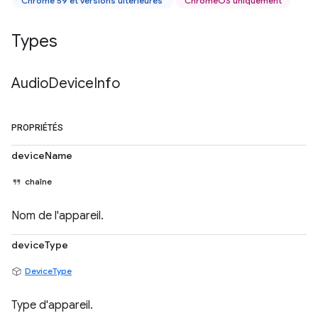
Chrome 59 et versions ultérieures
ChromeOS uniquement
Types
Audio
Device
Info
PROPRIÉTÉS
deviceName
chaîne
Nom de l'appareil.
deviceType
DeviceType
Type d'appareil.