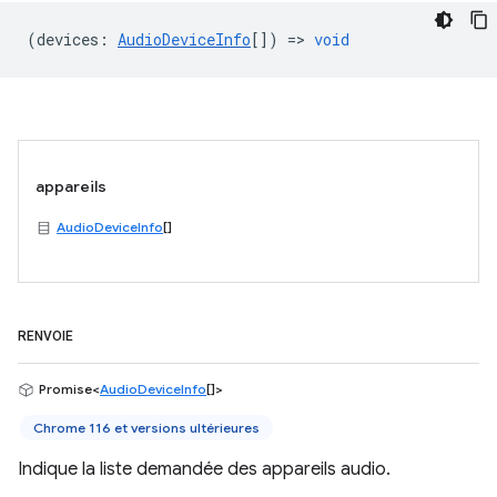
(
devices
:
AudioDeviceInfo
[]) =>
void
appareils
AudioDeviceInfo
[]
RENVOIE
Promise<
AudioDeviceInfo
[]>
Chrome 116 et versions ultérieures
Indique la liste demandée des appareils audio.