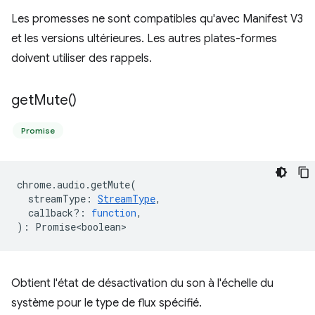
Les promesses ne sont compatibles qu'avec Manifest V3
et les versions ultérieures. Les autres plates-formes
doivent utiliser des rappels.
get
Mute(
)
Promise
chrome
.
audio
.
getMute
(
streamType
:
StreamType
,
callback?
:
function
,
)
:
Promise<boolean>
Obtient l'état de désactivation du son à l'échelle du
système pour le type de flux spécifié.