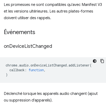
Les promesses ne sont compatibles qu'avec Manifest V3
et les versions ultérieures. Les autres plates-formes
doivent utiliser des rappels.
Événements
on
Device
List
Changed
chrome
.
audio
.
onDeviceListChanged
.
addListener
(
callback
:
function
,
)
Déclenché lorsque les appareils audio changent (ajout
ou suppression d'appareils).