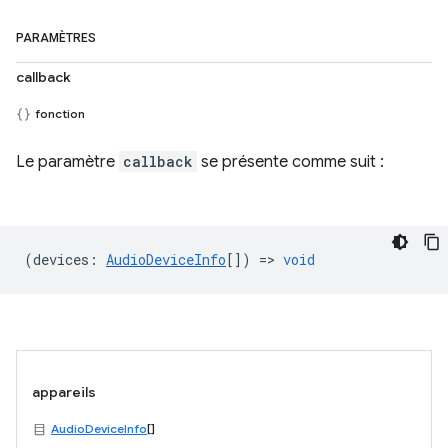
PARAMÈTRES
callback
fonction
Le paramètre
callback
se présente comme suit :
(
devices
:
AudioDeviceInfo
[]) =>
void
appareils
AudioDeviceInfo
[]