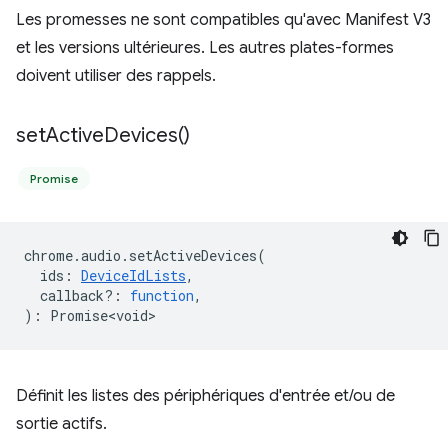
Les promesses ne sont compatibles qu'avec Manifest V3
et les versions ultérieures. Les autres plates-formes
doivent utiliser des rappels.
set
Active
Devices(
)
Promise
chrome
.
audio
.
setActiveDevices
(
ids
:
DeviceIdLists
,
callback?
:
function
,
)
:
Promise<void>
Définit les listes des périphériques d'entrée et/ou de
sortie actifs.