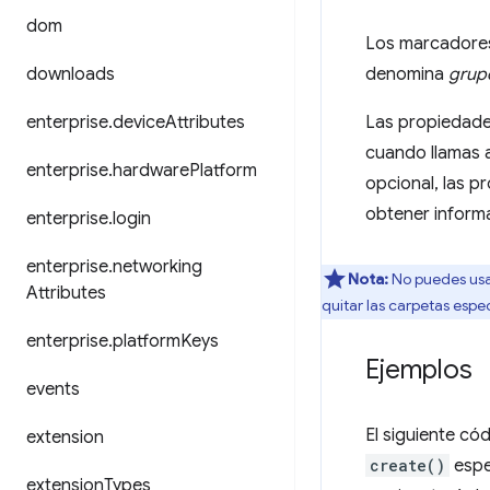
dom
Los marcadores
downloads
denomina
grup
enterprise
.
device
Attributes
Las propiedad
cuando llamas 
enterprise
.
hardware
Platform
opcional, las 
obtener inform
enterprise
.
login
enterprise
.
networking
Nota:
No puedes usar
Attributes
quitar las carpetas esp
enterprise
.
platform
Keys
Ejemplos
events
El siguiente có
extension
create()
espe
extension
Types