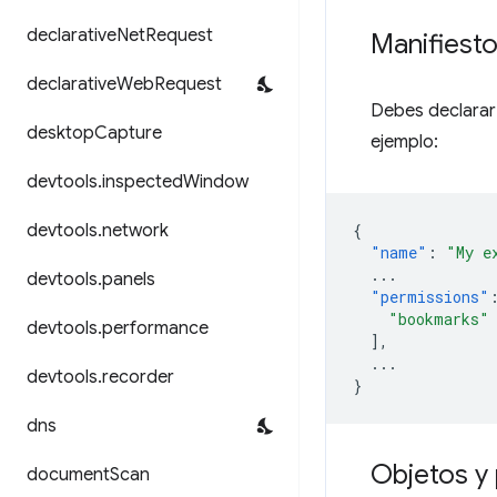
declarative
Net
Request
Manifiest
declarative
Web
Request
Debes declarar
desktop
Capture
ejemplo:
devtools
.
inspected
Window
devtools
.
network
{
"name"
:
"My e
...
devtools
.
panels
"permissions"
"bookmarks"
devtools
.
performance
],
...
devtools
.
recorder
}
dns
Objetos y
document
Scan