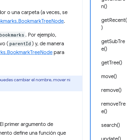
n()
or o una carpeta (a veces, se
getRecent(
kmarks.BookmarkTreeNode
.
)
bookmarks
. Por ejemplo,
getSubTre
vo (
parentId
) y, de manera
e()
ks.BookmarkTreeNode
para
getTree()
move()
 puedes cambiar el nombre, mover ni
remove()
removeTre
e()
. El primer argumento de
search()
mento define una función que
update()