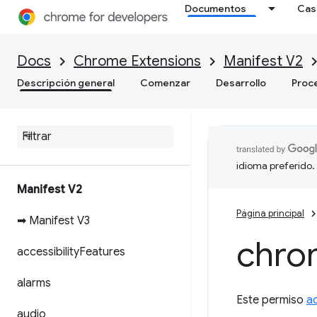
Documentos
Cas
Docs
Chrome Extensions
Manifest V2
Descripción general
Comenzar
Desarrollo
Proc
idioma preferido.
Manifest V2
Página principal
➡ Manifest V3
chro
accessibility
Features
alarms
Este permiso
a
audio