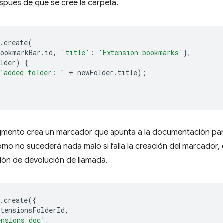
spués de que se cree la carpeta.
.
create
(
bookmarkBar
.
id
,
'title'
:
'Extension bookmarks'
},
lder
)
{
"added folder: "
+
newFolder
.
title
);
ragmento crea un marcador que apunta a la documentación pa
mo no sucederá nada malo si falla la creación del marcador,
ción de devolución de llamada.
.
create
({
xtensionsFolderId
,
ensions doc'
,