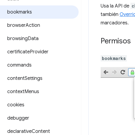
Usa la API de
c
bookmarks
también
Overri
marcadores.
browser
Action
browsing
Data
Permisos
certificate
Provider
bookmarks
commands
content
Settings
context
Menus
cookies
debugger
declarative
Content