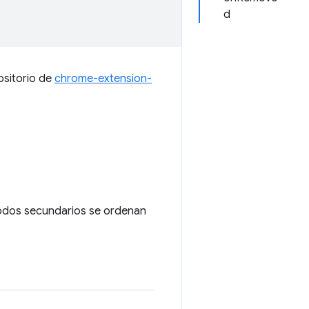
d
ositorio de
chrome-extension-
 nodos secundarios se ordenan