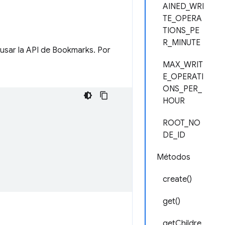
AINED_WRI
TE_OPERA
TIONS_PE
R_MINUTE
usar la API de Bookmarks. Por
MAX_WRIT
E_OPERATI
ONS_PER_
HOUR
ROOT_NO
DE_ID
Métodos
create()
get()
getChildre