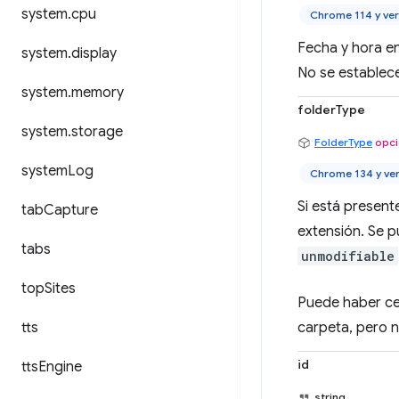
system
.
cpu
Chrome 114 y ver
Fecha y hora en
system
.
display
No se establece
system
.
memory
folderType
system
.
storage
FolderType
opci
system
Log
Chrome 134 y ve
Si está present
tab
Capture
extensión. Se p
tabs
unmodifiable
top
Sites
Puede haber ce
tts
carpeta, pero n
id
tts
Engine
string