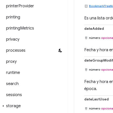
printer
Provider
BookmarkTreeN
printing
Es una lista or
printing
Metrics
dateAdded
número
opciona
privacy
Fecha y hora en
processes
dateGroupModif
proxy
número
opciona
runtime
Fecha y hora en
search
época.
sessions
dateLastUsed
storage
número
opciona