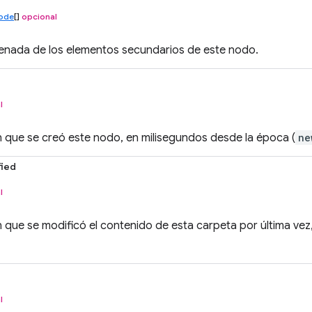
ode
[]
opcional
denada de los elementos secundarios de este nodo.
l
 que se creó este nodo, en milisegundos desde la época (
ne
ied
l
 que se modificó el contenido de esta carpeta por última vez
l