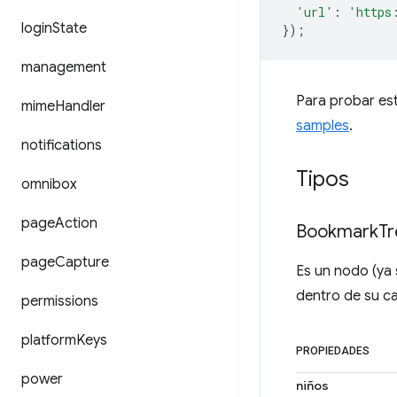
'url'
:
'https
login
State
});
management
Para probar est
mime
Handler
samples
.
notifications
Tipos
omnibox
page
Action
Bookmark
Tr
page
Capture
Es un nodo (ya 
dentro de su ca
permissions
platform
Keys
PROPIEDADES
power
niños