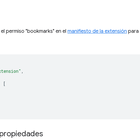
o
 el permiso "bookmarks" en el
manifiesto de la extensión
para 
xtension"
,
:
[
 propiedades