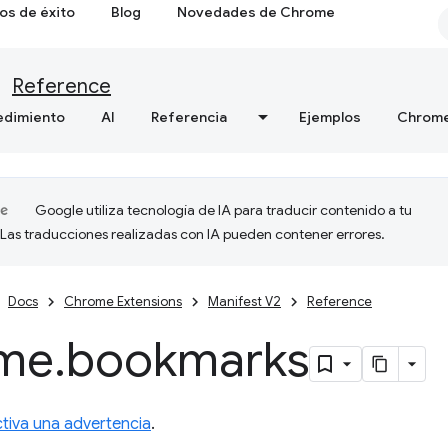
os de éxito
Blog
Novedades de Chrome
Reference
edimiento
AI
Referencia
Ejemplos
Chrome
Google utiliza tecnología de IA para traducir contenido a tu
 Las traducciones realizadas con IA pueden contener errores.
Docs
Chrome Extensions
Manifest V2
Reference
me
.
bookmarks
ctiva una advertencia
.