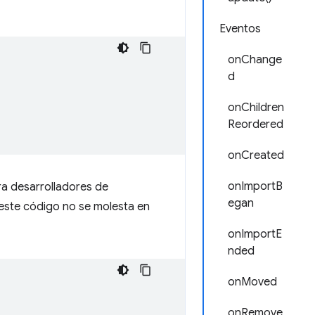
Eventos
onChange
d
onChildren
Reordered
onCreated
onImportB
ra desarrolladores de
egan
 este código no se molesta en
onImportE
nded
onMoved
onRemove