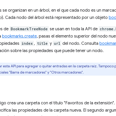
 se organizan en un árbol, en el que cada nodo es un marcad
o
). Cada nodo del árbol está representado por un objeto
boo
es de
BookmarkTreeNode
se usan en toda la API de
chrome.
a
bookmarks.create
, pasas el elemento superior del nodo nue
propiedades
index
,
title
y
url
del nodo. Consulta
bookmar
ación sobre las propiedades que puede tener un nodo.
 esta API para agregar o quitar entradas en la carpeta raíz. Tampoco
eciales "Barra de marcadores" y "Otros marcadores".
digo crea una carpeta con el título "Favoritos de la extensión"
cifica las propiedades de la carpeta nueva. El segundo argu