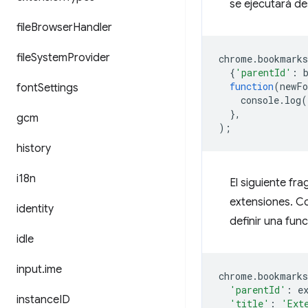
se ejecutará de
file
Browser
Handler
file
System
Provider
chrome
.
bookmarks
{
'parentId'
:
function
(
newFo
font
Settings
console
.
log
(
},
gcm
);
history
i18n
El siguiente f
extensiones. Co
identity
definir una fun
idle
input
.
ime
chrome
.
bookmarks
'parentId'
:
e
instance
ID
'title'
:
'Ext