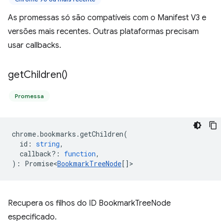
As promessas só são compatíveis com o Manifest V3 e
versões mais recentes. Outras plataformas precisam
usar callbacks.
get
Children(
)
Promessa
chrome
.
bookmarks
.
getChildren
(
id
:
string
,
callback?
:
function
,
)
:
Promise<
BookmarkTreeNode
[]
>
Recupera os filhos do ID BookmarkTreeNode
especificado.