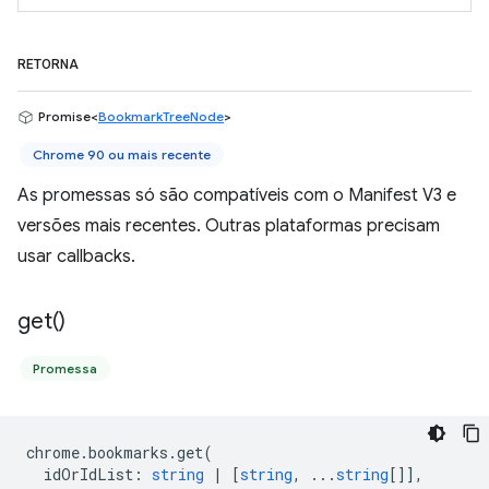
RETORNA
Promise<
BookmarkTreeNode
>
Chrome 90 ou mais recente
As promessas só são compatíveis com o Manifest V3 e
versões mais recentes. Outras plataformas precisam
usar callbacks.
get(
)
Promessa
chrome
.
bookmarks
.
get
(
idOrIdList
:
string
|
[
string
, ...
string
[]],