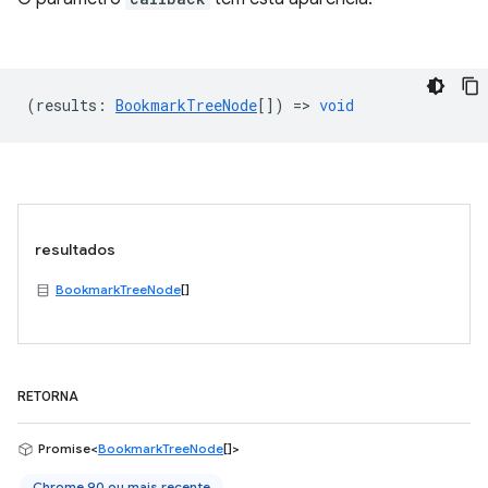
(
results
:
BookmarkTreeNode
[]) =>
void
resultados
BookmarkTreeNode
[]
RETORNA
Promise<
BookmarkTreeNode
[]>
Chrome 90 ou mais recente