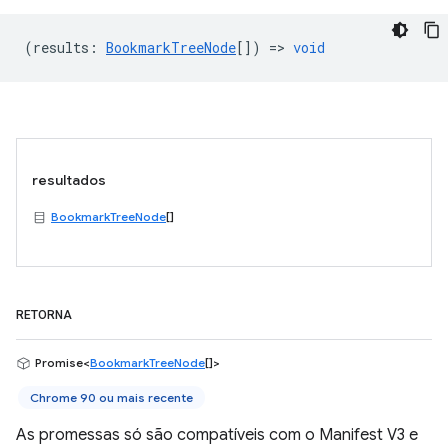
(
results
:
BookmarkTreeNode
[]) =>
void
resultados
BookmarkTreeNode
[]
RETORNA
Promise<
BookmarkTreeNode
[]>
Chrome 90 ou mais recente
As promessas só são compatíveis com o Manifest V3 e