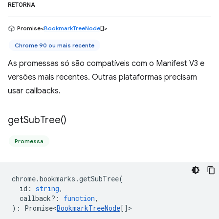
RETORNA
Promise<
BookmarkTreeNode
[]>
Chrome 90 ou mais recente
As promessas só são compatíveis com o Manifest V3 e
versões mais recentes. Outras plataformas precisam
usar callbacks.
get
Sub
Tree(
)
Promessa
chrome
.
bookmarks
.
getSubTree
(
id
:
string
,
callback?
:
function
,
)
:
Promise<
BookmarkTreeNode
[]
>