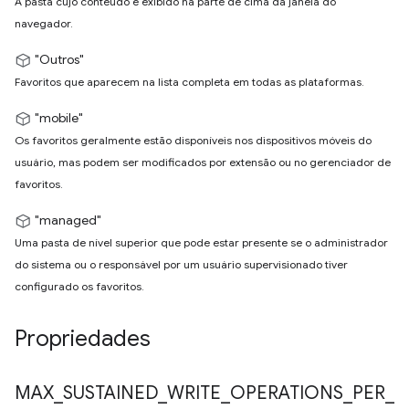
A pasta cujo conteúdo é exibido na parte de cima da janela do
navegador.
"Outros"
Favoritos que aparecem na lista completa em todas as plataformas.
"mobile"
Os favoritos geralmente estão disponíveis nos dispositivos móveis do
usuário, mas podem ser modificados por extensão ou no gerenciador de
favoritos.
"managed"
Uma pasta de nível superior que pode estar presente se o administrador
do sistema ou o responsável por um usuário supervisionado tiver
configurado os favoritos.
Propriedades
MAX
_
SUSTAINED
_
WRITE
_
OPERATIONS
_
PER
_