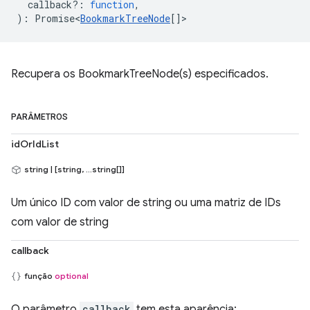
callback?
:
function
,
)
:
Promise<
BookmarkTreeNode
[]
>
Recupera os BookmarkTreeNode(s) especificados.
PARÂMETROS
idOrIdList
string | [string, ...string[]]
Um único ID com valor de string ou uma matriz de IDs
com valor de string
callback
função
optional
O parâmetro
callback
tem esta aparência: