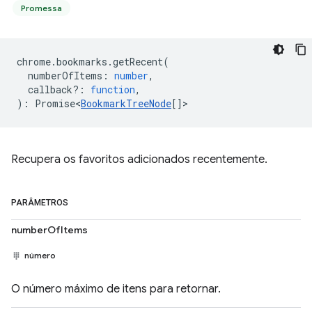
Promessa
chrome
.
bookmarks
.
getRecent
(
numberOfItems
:
number
,
callback?
:
function
,
)
:
Promise<
BookmarkTreeNode
[]
>
Recupera os favoritos adicionados recentemente.
PARÂMETROS
numberOfItems
número
O número máximo de itens para retornar.