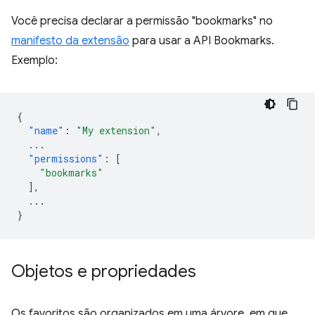
Você precisa declarar a permissão "bookmarks" no
manifesto da extensão
para usar a API Bookmarks.
Exemplo:
{
"name"
:
"My extension"
,
...
"permissions"
:
[
"bookmarks"
],
...
}
Objetos e propriedades
Os favoritos são organizados em uma árvore, em que