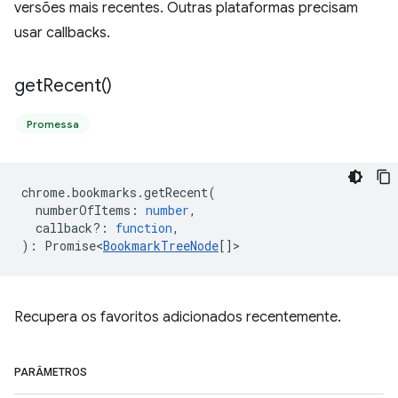
versões mais recentes. Outras plataformas precisam
usar callbacks.
get
Recent(
)
Promessa
chrome
.
bookmarks
.
getRecent
(
numberOfItems
:
number
,
callback?
:
function
,
)
:
Promise<
BookmarkTreeNode
[]
>
Recupera os favoritos adicionados recentemente.
PARÂMETROS