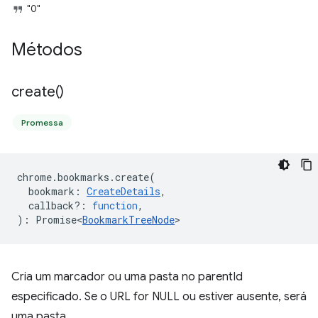
"0"
Métodos
create(
)
Promessa
chrome
.
bookmarks
.
create
(
bookmark
:
CreateDetails
,
callback?
:
function
,
)
:
Promise<
BookmarkTreeNode
>
Cria um marcador ou uma pasta no parentId
especificado. Se o URL for NULL ou estiver ausente, será
uma pasta.