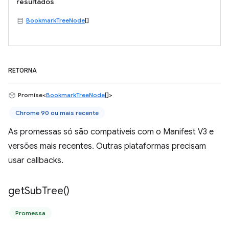
resultados
BookmarkTreeNode
[]
RETORNA
Promise<
BookmarkTreeNode
[]>
Chrome 90 ou mais recente
As promessas só são compatíveis com o Manifest V3 e
versões mais recentes. Outras plataformas precisam
usar callbacks.
get
Sub
Tree(
)
Promessa