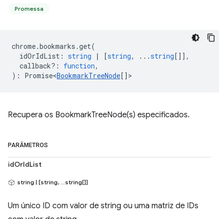
Promessa
chrome
.
bookmarks
.
get
(
idOrIdList
:
string
|
[
string
, ...
string
[]],
callback?
:
function
,
)
:
Promise<
BookmarkTreeNode
[]
>
Recupera os BookmarkTreeNode(s) especificados.
PARÂMETROS
idOrIdList
string | [string, ...string[]]
Um único ID com valor de string ou uma matriz de IDs