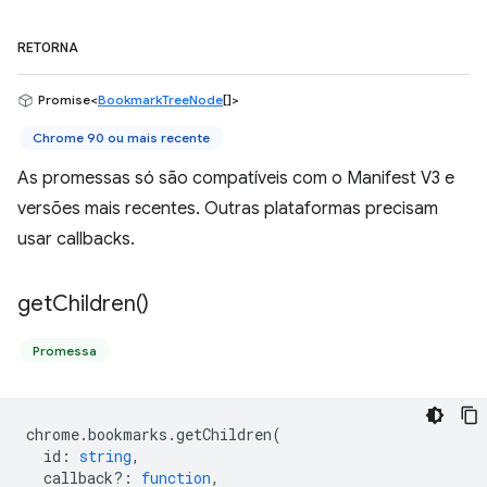
RETORNA
Promise<
BookmarkTreeNode
[]>
Chrome 90 ou mais recente
As promessas só são compatíveis com o Manifest V3 e
versões mais recentes. Outras plataformas precisam
usar callbacks.
get
Children(
)
Promessa
chrome
.
bookmarks
.
getChildren
(
id
:
string
,
callback?
:
function
,