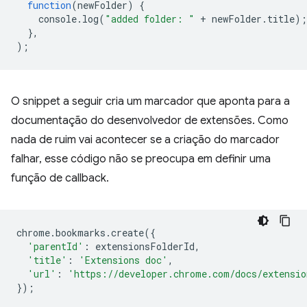
function
(
newFolder
)
{
console
.
log
(
"added folder: "
+
newFolder
.
title
);
},
);
O snippet a seguir cria um marcador que aponta para a
documentação do desenvolvedor de extensões. Como
nada de ruim vai acontecer se a criação do marcador
falhar, esse código não se preocupa em definir uma
função de callback.
chrome
.
bookmarks
.
create
({
'parentId'
:
extensionsFolderId
,
'title'
:
'Extensions doc'
,
'url'
:
'https://developer.chrome.com/docs/extensio
});