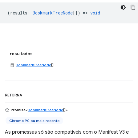
(
results
:
BookmarkTreeNode
[]) =>
void
resultados
BookmarkTreeNode
[]
RETORNA
Promise<
BookmarkTreeNode
[]>
Chrome 90 ou mais recente
As promessas só são compatíveis com o Manifest V3 e