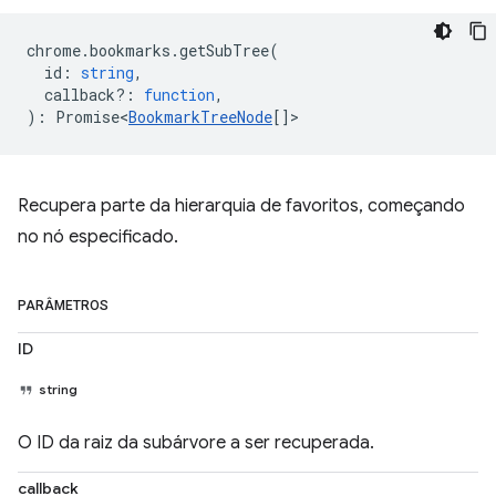
chrome
.
bookmarks
.
getSubTree
(
id
:
string
,
callback?
:
function
,
)
:
Promise<
BookmarkTreeNode
[]
>
Recupera parte da hierarquia de favoritos, começando
no nó especificado.
PARÂMETROS
ID
string
O ID da raiz da subárvore a ser recuperada.
callback