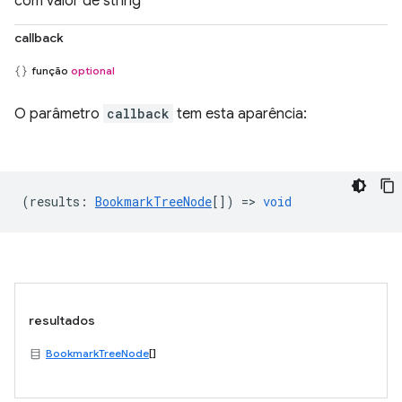
com valor de string
callback
função
optional
O parâmetro
callback
tem esta aparência:
(
results
:
BookmarkTreeNode
[]) =>
void
resultados
BookmarkTreeNode
[]