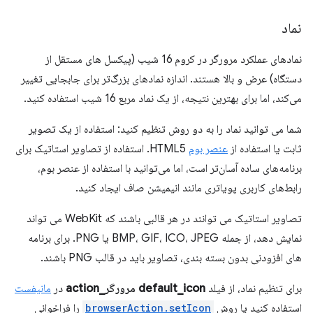
نماد
نمادهای عملکرد مرورگر در کروم 16 شیب (پیکسل های مستقل از
دستگاه) عرض و بالا هستند. اندازه نمادهای بزرگ‌تر برای جابجایی تغییر
می‌کند، اما برای بهترین نتیجه، از یک نماد مربع 16 شیب استفاده کنید.
شما می توانید نماد را به دو روش تنظیم کنید: استفاده از یک تصویر
ثابت یا استفاده از
عنصر بوم
HTML5. استفاده از تصاویر استاتیک برای
برنامه‌های ساده آسان‌تر است، اما می‌توانید با استفاده از عنصر بوم،
رابط‌های کاربری پویاتری مانند انیمیشن صاف ایجاد کنید.
تصاویر استاتیک می توانند در هر قالبی باشند که WebKit می تواند
نمایش دهد، از جمله BMP، GIF، ICO، JPEG یا PNG. برای برنامه
های افزودنی بدون بسته بندی، تصاویر باید در قالب PNG باشند.
برای تنظیم نماد، از فیلد
default_icon
مرورگر_action
در
مانیفست
استفاده کنید یا روش
browserAction.setIcon
را فراخوانی