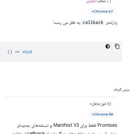
عملکرد
اختیاری
Chrome 67+
پارامتر
callback
به نظر می رسد:
() =>
void
برمی گرداند
قول<باطل>
Chrome 88+
Promises فقط برای Manifest V3 و نسخه‌های جدیدتر
پشتیبانی می‌شود، پلتفرم‌های دیگر باید از callback استفاده