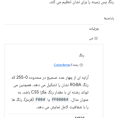
رنگ پس زمینه را برای نشان تنظیم می کند.
پارامترها
جزئیات
شی
رنگ
رشته |
ColorArray
آرایه ای از چهار عدد صحیح در محدوده 0-255 که
رنگ RGBA نشان را تشکیل می دهد. همچنین می
تواند رشته ای با مقدار رنگ هگزا CSS باشد. به
عنوان مثال،
#FF0000
یا
#F00
(قرمز). رنگ ها
را با شفافیت کامل نمایش می دهد.
tabId