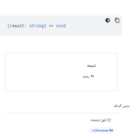
(
result
:
string
) =>
void
نتیجه
رشته
برمی گرداند
قول<رشته>
Chrome 88+