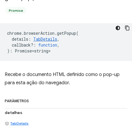
Promise
chrome
.
browserAction
.
getPopup
(
details
:
TabDetails
,
callback?
:
function
,
)
:
Promise<string>
Recebe o documento HTML definido como o pop-up
para esta ação do navegador.
PARÂMETROS
detalhes
TabDetails