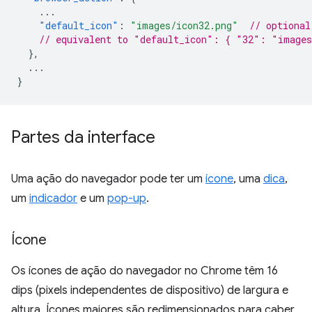
...
"default_icon"
:
"images/icon32.png"
// optional
// equivalent to "default_icon": { "32": "images
},
...
}
Partes da interface
Uma ação do navegador pode ter um
ícone
, uma
dica
,
um
indicador
e um
pop-up
.
Ícone
Os ícones de ação do navegador no Chrome têm 16
dips (pixels independentes de dispositivo) de largura e
altura. Ícones maiores são redimensionados para caber,