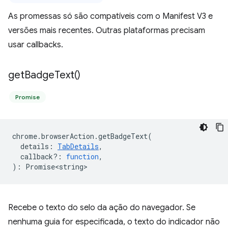
As promessas só são compatíveis com o Manifest V3 e
versões mais recentes. Outras plataformas precisam
usar callbacks.
get
Badge
Text(
)
Promise
chrome
.
browserAction
.
getBadgeText
(
details
:
TabDetails
,
callback?
:
function
,
)
:
Promise<string>
Recebe o texto do selo da ação do navegador. Se
nenhuma guia for especificada, o texto do indicador não