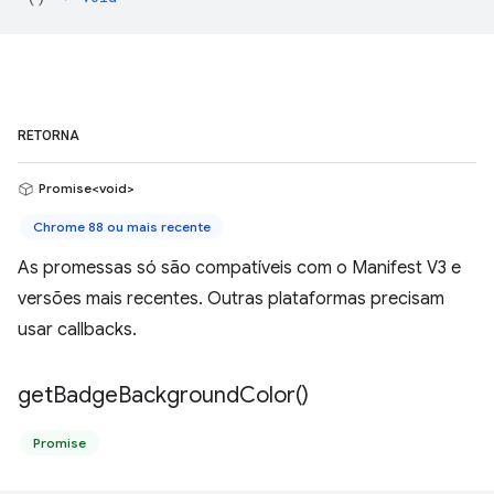
RETORNA
Promise<void>
Chrome 88 ou mais recente
As promessas só são compatíveis com o Manifest V3 e
versões mais recentes. Outras plataformas precisam
usar callbacks.
get
Badge
Background
Color(
)
Promise