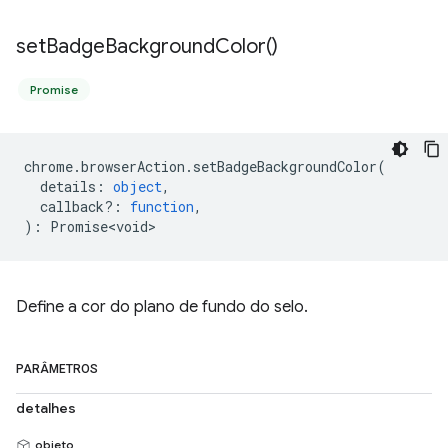
set
Badge
Background
Color(
)
Promise
chrome
.
browserAction
.
setBadgeBackgroundColor
(
details
:
object
,
callback?
:
function
,
)
:
Promise<void>
Define a cor do plano de fundo do selo.
PARÂMETROS
detalhes
objeto