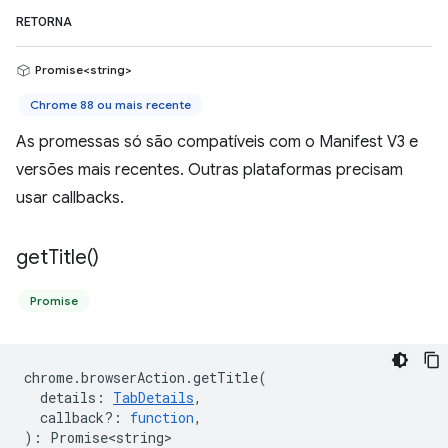
RETORNA
Promise<string>
Chrome 88 ou mais recente
As promessas só são compatíveis com o Manifest V3 e
versões mais recentes. Outras plataformas precisam
usar callbacks.
get
Title(
)
Promise
chrome
.
browserAction
.
getTitle
(
details
:
TabDetails
,
callback?
:
function
,
)
:
Promise<string>