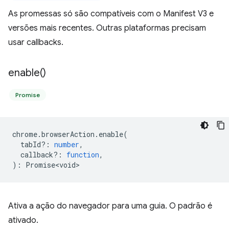
As promessas só são compatíveis com o Manifest V3 e
versões mais recentes. Outras plataformas precisam
usar callbacks.
enable(
)
Promise
chrome
.
browserAction
.
enable
(
tabId?
:
number
,
callback?
:
function
,
)
:
Promise<void>
Ativa a ação do navegador para uma guia. O padrão é
ativado.