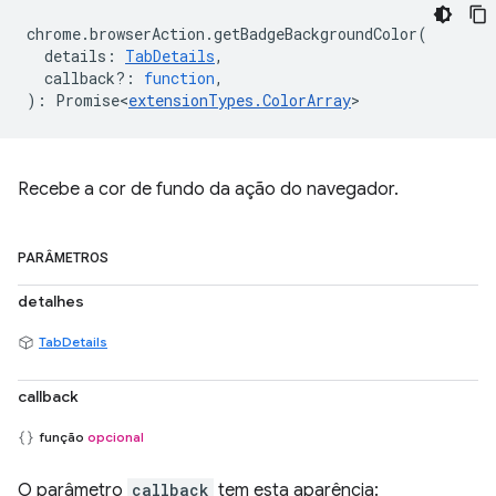
chrome
.
browserAction
.
getBadgeBackgroundColor
(
details
:
TabDetails
,
callback?
:
function
,
)
:
Promise<
extensionTypes
.
ColorArray
>
Recebe a cor de fundo da ação do navegador.
PARÂMETROS
detalhes
TabDetails
callback
função
opcional
O parâmetro
callback
tem esta aparência: