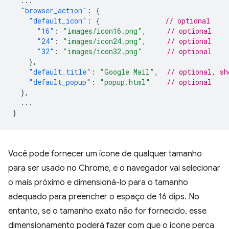
...
"browser_action"
:
{
"default_icon"
:
{
// optional
"16"
:
"images/icon16.png"
,
// optional
"24"
:
"images/icon24.png"
,
// optional
"32"
:
"images/icon32.png"
// optional
},
"default_title"
:
"Google Mail"
,
// optional, sh
"default_popup"
:
"popup.html"
// optional
},
...
}
Você pode fornecer um ícone de qualquer tamanho
para ser usado no Chrome, e o navegador vai selecionar
o mais próximo e dimensioná-lo para o tamanho
adequado para preencher o espaço de 16 dips. No
entanto, se o tamanho exato não for fornecido, esse
dimensionamento poderá fazer com que o ícone perca