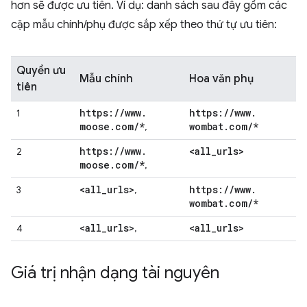
hơn sẽ được ưu tiên. Ví dụ: danh sách sau đây gồm các
cặp mẫu chính/phụ được sắp xếp theo thứ tự ưu tiên:
Quyền ưu
Mẫu chính
Hoa văn phụ
tiên
https:
/
/
www
.
https:
/
/
www
.
1
moose
.
com
/
*
wombat
.
com
/
*
,
https:
/
/
www
.
<all
_
urls>
2
moose
.
com
/
*
,
<all
_
urls>
https:
/
/
www
.
3
,
wombat
.
com
/
*
<all
_
urls>
<all
_
urls>
4
,
Giá trị nhận dạng tài nguyên