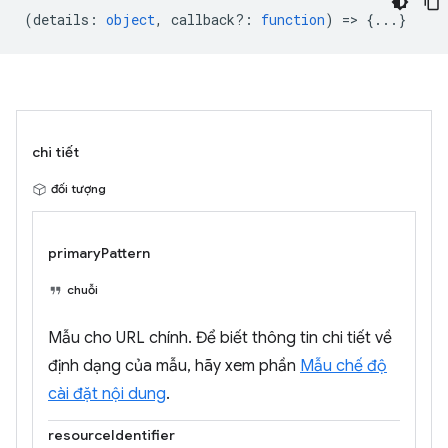
(
details
:
object
,
callback?
:
function
) => {...}
chi tiết
đối tượng
primaryPattern
chuỗi
Mẫu cho URL chính. Để biết thông tin chi tiết về
định dạng của mẫu, hãy xem phần
Mẫu chế độ
cài đặt nội dung
.
resourceIdentifier