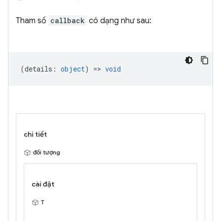
Tham số
callback
có dạng như sau:
(
details
:
object
) =>
void
chi tiết
đối tượng
cài đặt
T