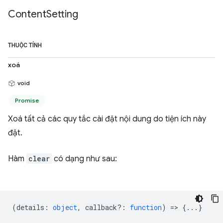
Content
Setting
THUỘC TÍNH
xoá
void
Promise
Xoá tất cả các quy tắc cài đặt nội dung do tiện ích này
đặt.
Hàm
clear
có dạng như sau:
(
details
:
object
,
callback?
:
function
) => {...}