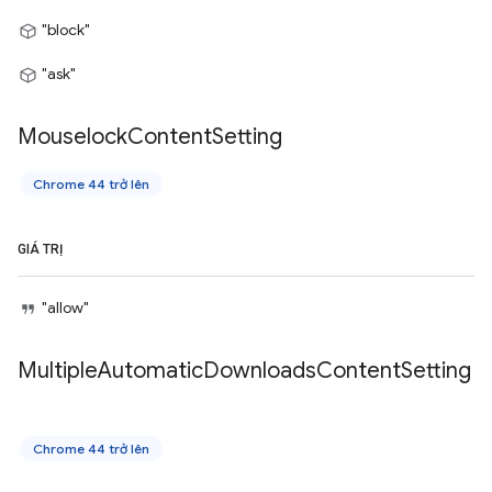
"block"
"ask"
Mouselock
Content
Setting
Chrome 44 trở lên
GIÁ TRỊ
"allow"
Multiple
Automatic
Downloads
Content
Setting
Chrome 44 trở lên