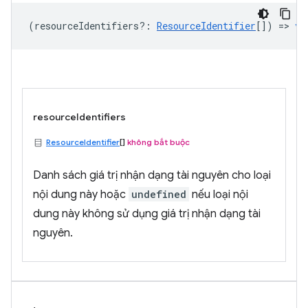
(
resourceIdentifiers?
:
ResourceIdentifier
[]) =>
vo
resourceIdentifiers
ResourceIdentifier
[]
không bắt buộc
Danh sách giá trị nhận dạng tài nguyên cho loại
nội dung này hoặc
undefined
nếu loại nội
dung này không sử dụng giá trị nhận dạng tài
nguyên.