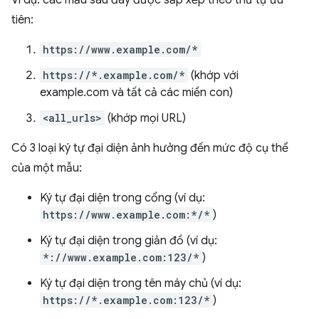
Ví dụ: các mẫu sau đây được sắp xếp theo thứ tự ưu
tiên:
https://www.example.com/*
https://*.example.com/*
(khớp với
example.com và tất cả các miền con)
<all_urls>
(khớp mọi URL)
Có 3 loại ký tự đại diện ảnh hưởng đến mức độ cụ thể
của một mẫu:
Ký tự đại diện trong cổng (ví dụ:
https://www.example.com:*/*
)
Ký tự đại diện trong giản đồ (ví dụ:
*://www.example.com:123/*
)
Ký tự đại diện trong tên máy chủ (ví dụ:
https://*.example.com:123/*
)