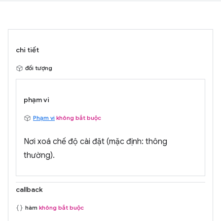
chi tiết
đối tượng
phạm vi
Phạm vi
không bắt buộc
Nơi xoá chế độ cài đặt (mặc định: thông
thường).
callback
hàm
không bắt buộc