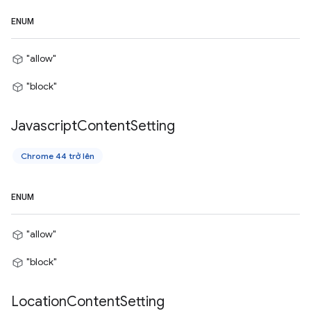
ENUM
"allow"
"block"
Javascript
Content
Setting
Chrome 44 trở lên
ENUM
"allow"
"block"
Location
Content
Setting