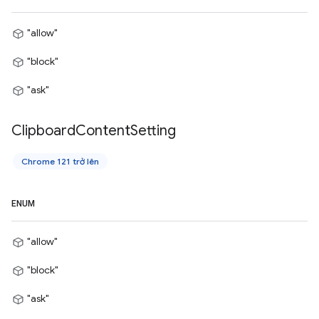
"allow"
"block"
"ask"
Clipboard
Content
Setting
Chrome 121 trở lên
ENUM
"allow"
"block"
"ask"