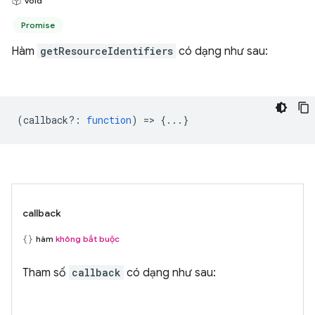
void
Promise
Hàm
getResourceIdentifiers
có dạng như sau:
(
callback?
:
function
) => {...}
callback
hàm
không bắt buộc
Tham số
callback
có dạng như sau: