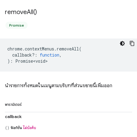
remove
All(
)
Promise
chrome
.
contextMenus
.
removeAll
(
callback?
:
function
,
)
:
Promise<void>
นำรายการทั้งหมดในเมนูตามบริบทที่ส่วนขยายนี้เพิ่มออก
พารามิเตอร์
callback
ฟังก์ชัน
ไม่บังคับ