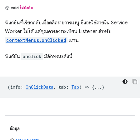
void
ไม่บังคับ
ฟังก์ชันที่เรียกกลับเมื่อคลิกรายการเมนู ซึ่งจะใช้ภายใน Service
Worker ไม่ได้ แต่คุณควรลงทะเบียน Listener สำหรับ
contextMenus.onClicked
แทน
ฟังก์ชัน
onclick
มีลักษณะดังนี้
(
info
:
OnClickData
,
tab
:
Tab
) => {...}
ข้อมูล
OnClickData