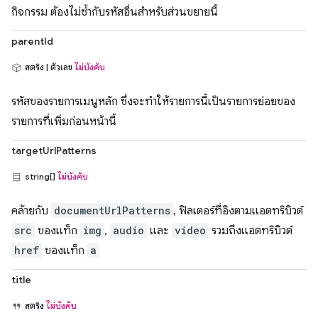
กิจกรรม ต้องไม่ซ้ำกับรหัสอื่นสำหรับส่วนขยายนี้
parentId
สตริง | ตัวเลข
ไม่บังคับ
รหัสของรายการเมนูหลัก ซึ่งจะทำให้รายการนี้เป็นรายการย่อยของ
รายการที่เพิ่มก่อนหน้านี้
targetUrlPatterns
string[]
ไม่บังคับ
คล้ายกับ
documentUrlPatterns
, ฟิลเตอร์ที่อิงตามแอตทริบิวต์
src
ของแท็ก
img
,
audio
และ
video
รวมถึงแอตทริบิวต์
href
ของแท็ก
a
title
สตริง
ไม่บังคับ