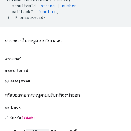
menuItemId
:
string
|
number
,
callback?
:
function
,
)
:
Promise<void>
นำรายการในเมนูตามบริบทออก
พารามิเตอร์
menuItemId
สตริง | ตัวเลข
รหัสของรายการเมนูตามบริบทที่จะนำออก
callback
ฟังก์ชัน
ไม่บังคับ