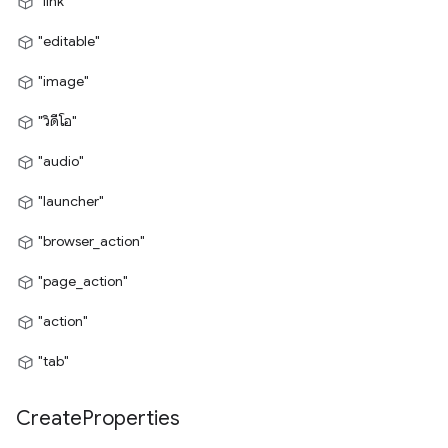
"link"
"editable"
"image"
"วิดีโอ"
"audio"
"launcher"
"browser_action"
"page_action"
"action"
"tab"
Create
Properties