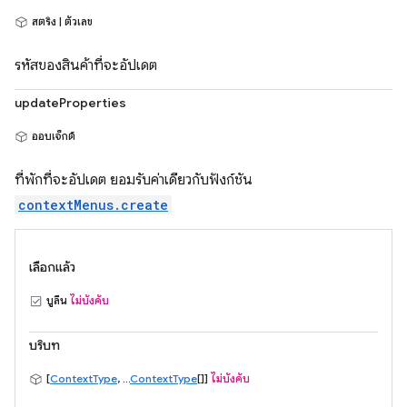
สตริง | ตัวเลข
รหัสของสินค้าที่จะอัปเดต
updateProperties
ออบเจ็กต์
ที่พักที่จะอัปเดต ยอมรับค่าเดียวกับฟังก์ชัน
contextMenus.create
เลือกแล้ว
บูลีน
ไม่บังคับ
บริบท
[
ContextType
, ...
ContextType
[]]
ไม่บังคับ