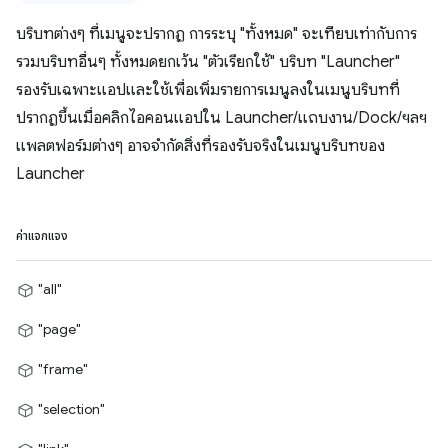
บริบทต่างๆ ที่เมนูจะปรากฏ การระบุ "ทั้งหมด" จะเทียบเท่ากับการ
รวมบริบทอื่นๆ ทั้งหมดยกเว้น "ตัวเรียกใช้" บริบท "Launcher"
รองรับเฉพาะแอปและใช้เพื่อเพิ่มรายการเมนูลงในเมนูบริบทที่
ปรากฏขึ้นเมื่อคลิกไอคอนแอปใน Launcher/แถบงาน/Dock/ฯลฯ
แพลตฟอร์มต่างๆ อาจจำกัดสิ่งที่รองรับจริงในเมนูบริบทของ
Launcher
ค่าแจกแจง
"all"
"page"
"frame"
"selection"