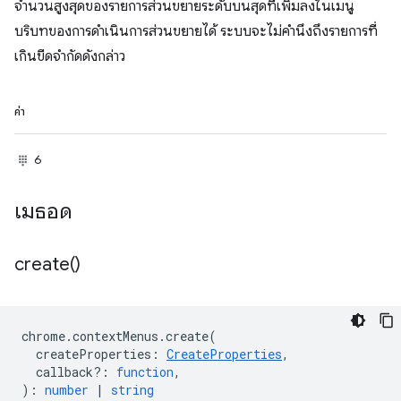
จำนวนสูงสุดของรายการส่วนขยายระดับบนสุดที่เพิ่มลงในเมนู
บริบทของการดำเนินการส่วนขยายได้ ระบบจะไม่คำนึงถึงรายการที่
เกินขีดจำกัดดังกล่าว
ค่า
6
เมธอด
create(
)
chrome
.
contextMenus
.
create
(
createProperties
:
CreateProperties
,
callback?
:
function
,
)
:
number
|
string