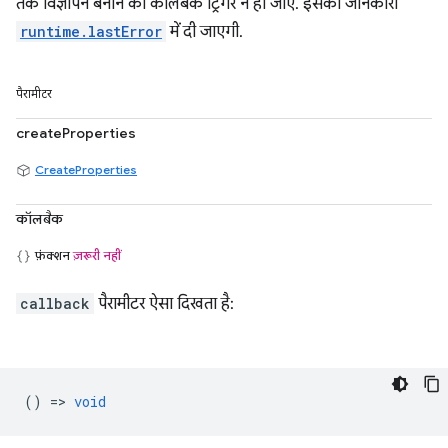
तक विज्ञापन बनाने का कॉलबैक ट्रिगर न हो जाए. इसकी जानकारी
runtime.lastError
में दी जाएगी.
पैरामीटर
createProperties
CreateProperties
कॉलबैक
फ़ंक्शन
ज़रूरी नहीं
callback
पैरामीटर ऐसा दिखता है:
() =>
void