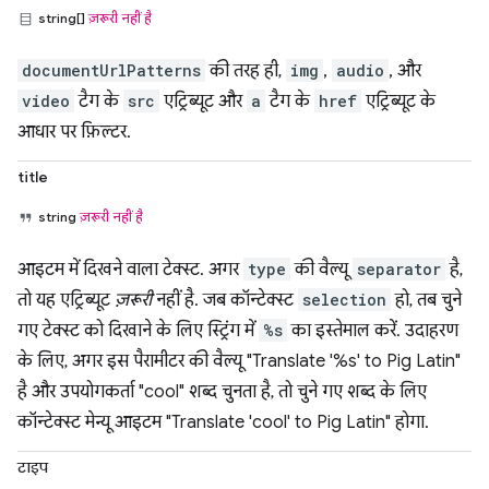
string[]
ज़रूरी नहीं है
documentUrlPatterns
की तरह ही,
img
,
audio
, और
video
टैग के
src
एट्रिब्यूट और
a
टैग के
href
एट्रिब्यूट के
आधार पर फ़िल्टर.
title
string
ज़रूरी नहीं है
आइटम में दिखने वाला टेक्स्ट. अगर
type
की वैल्यू
separator
है,
तो यह एट्रिब्यूट
ज़रूरी
नहीं है. जब कॉन्टेक्स्ट
selection
हो, तब चुने
गए टेक्स्ट को दिखाने के लिए स्ट्रिंग में
%s
का इस्तेमाल करें. उदाहरण
के लिए, अगर इस पैरामीटर की वैल्यू "Translate '%s' to Pig Latin"
है और उपयोगकर्ता "cool" शब्द चुनता है, तो चुने गए शब्द के लिए
कॉन्टेक्स्ट मेन्यू आइटम "Translate 'cool' to Pig Latin" होगा.
टाइप