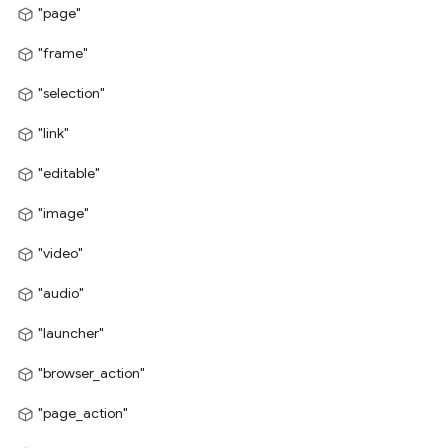
"page"
"frame"
"selection"
"link"
"editable"
"image"
"video"
"audio"
"launcher"
"browser_action"
"page_action"