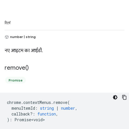
रिटर्न
number | string
नए आइटम का आईडी.
remove(
)
Promise
chrome
.
contextMenus
.
remove
(
menuItemId
:
string
|
number
,
callback?
:
function
,
)
:
Promise<void>