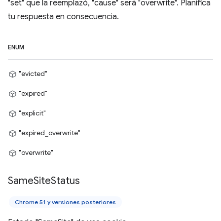
"set" que la reemplazó, "cause" será "overwrite". Planifica
tu respuesta en consecuencia.
ENUM
"evicted"
"expired"
"explicit"
"expired_overwrite"
"overwrite"
Same
Site
Status
Chrome 51 y versiones posteriores