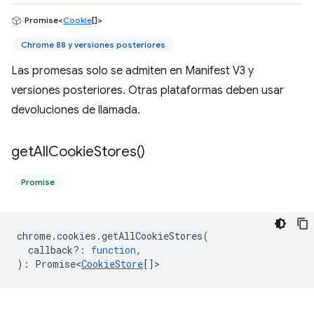
Promise<
Cookie
[]>
Chrome 88 y versiones posteriores
Las promesas solo se admiten en Manifest V3 y
versiones posteriores. Otras plataformas deben usar
devoluciones de llamada.
get
All
Cookie
Stores(
)
Promise
chrome
.
cookies
.
getAllCookieStores
(
callback?
:
function
,
)
:
Promise<
CookieStore
[]
>