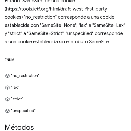
Estado "SameSite" de una cookie
(https://tools.ietf.org/html/draft-west-first-party-
cookies) "no_restriction" corresponde a una cookie
establecida con "SameSite=None", "lax" a "SameSite=Lax"
y "strict" a "SameSite=Strict". "unspecified" corresponde
a una cookie establecida sin el atributo SameSite.
ENUM
"no_restriction"
"lax"
"strict"
"unspecified"
Métodos