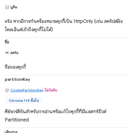
บูลีน
จริง หากมีการทำเครื่องหมายคุกกี้เป็น HttpOnly (เช่น สคริปต์ฝั่ง
ไคลเอ็นต์เข้าถึงคุกกี้ไม่ได้)
ชื่อ
สตริง
ชื่อของคุกกี้
partitionKey
CookiePartitionKey
ไม่บังคับ
Chrome 119 ขึ้นไป
คีย์พาร์ติชันสำหรับการอ่านหรือแก้ไขคุกกี้ที่มีแอตทริบิวต์
Partitioned
เส้นทาง