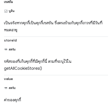
เซสชัน
บูลีน
เป็นจริงหากคุกกี้เป็นคุกกี้เซสชัน ซึ่งตรงข้ามกับคุกกี้ถาวรที่มีวันที่
หมดอายุ
storeId
สตริง
รหัสของที่เก็บคุกกี้ที่มีคุกกี้นี้ ตามที่ระบุไว้ใน
getAllCookieStores()
value
สตริง
ค่าของคุกกี้