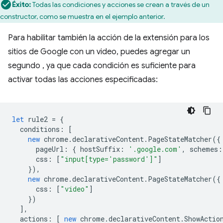
Éxito:
Todas las condiciones y acciones se crean a través de un
constructor, como se muestra en el ejemplo anterior.
Para habilitar también la acción de la extensión para los
sitios de Google con un video, puedes agregar un
segundo , ya que cada condición es suficiente para
activar todas las acciones especificadas:
let
rule2
=
{
conditions
:
[
new
chrome
.
declarativeContent
.
PageStateMatcher
({
pageUrl
:
{
hostSuffix
:
'.google.com'
,
schemes
:
css
:
[
"input[type='password']"
]
}),
new
chrome
.
declarativeContent
.
PageStateMatcher
({
css
:
[
"video"
]
})
],
actions
:
[
new
chrome
.
declarativeContent
.
ShowActio