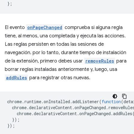
};
El evento
onPageChanged
comprueba si alguna regla
tiene, al menos, una completada y ejecuta las acciones.
Las reglas persisten en todas las sesiones de
navegación. por lo tanto, durante tiempo de instalación
de la extensión, primero debes usar
removeRules
para
borrar reglas instaladas anteriormente y, luego, usa
addRules
para registrar otras nuevas.
chrome
.
runtime
.
onInstalled
.
addListener
(
function
(
deta
chrome
.
declarativeContent
.
onPageChanged
.
removeRule
chrome
.
declarativeContent
.
onPageChanged
.
addRules
});
});