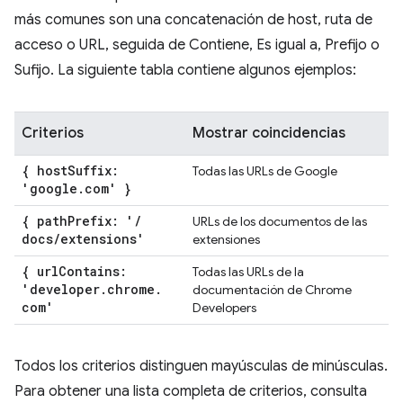
más comunes son una concatenación de host, ruta de
acceso o URL, seguida de Contiene, Es igual a, Prefijo o
Sufijo. La siguiente tabla contiene algunos ejemplos:
Criterios
Mostrar coincidencias
{ host
Suffix:
Todas las URLs de Google
'google
.
com' }
{ path
Prefix: '
/
URLs de los documentos de las
docs
/
extensions'
extensiones
{ url
Contains:
Todas las URLs de la
'developer
.
chrome
.
documentación de Chrome
com'
Developers
Todos los criterios distinguen mayúsculas de minúsculas.
Para obtener una lista completa de criterios, consulta