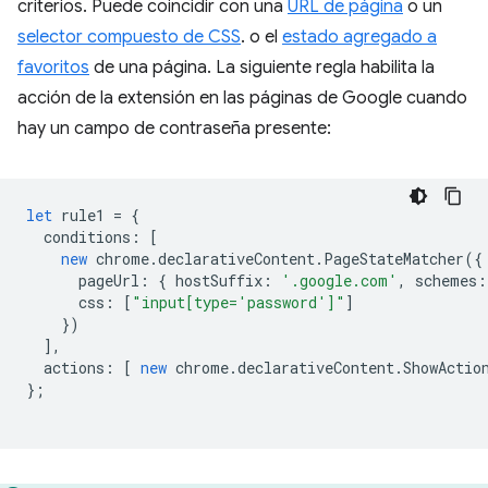
criterios. Puede coincidir con una
URL de página
o un
selector compuesto de CSS
. o el
estado agregado a
favoritos
de una página. La siguiente regla habilita la
acción de la extensión en las páginas de Google cuando
hay un campo de contraseña presente:
let
rule1
=
{
conditions
:
[
new
chrome
.
declarativeContent
.
PageStateMatcher
({
pageUrl
:
{
hostSuffix
:
'.google.com'
,
schemes
:
css
:
[
"input[type='password']"
]
})
],
actions
:
[
new
chrome
.
declarativeContent
.
ShowActio
};