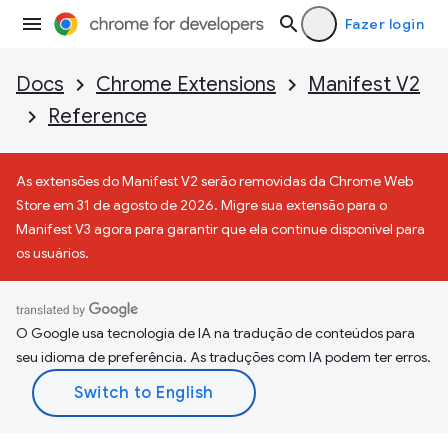
Fazer login
Docs
Chrome Extensions
Manifest V2
Reference
As extensões do Manifest V2 serão removidas da Chrome Web
Store em 31 de agosto de 2026. Migre sua extensão para o
Manifest V3 agora para garantir que ela continue disponível para
os usuários.
O Google usa tecnologia de IA na tradução de conteúdos para
seu idioma de preferência. As traduções com IA podem ter erros.