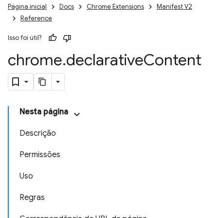
Página inicial
Docs
Chrome Extensions
Manifest V2
Reference
Isso foi útil?
chrome
.
declarative
Content
Nesta página
Descrição
Permissões
Uso
Regras