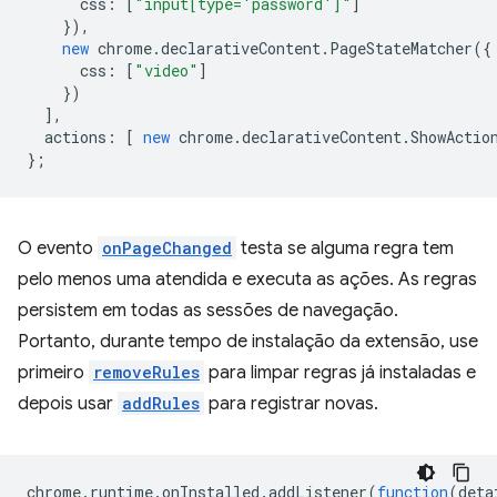
css
:
[
"input[type='password']"
]
}),
new
chrome
.
declarativeContent
.
PageStateMatcher
({
css
:
[
"video"
]
})
],
actions
:
[
new
chrome
.
declarativeContent
.
ShowActio
};
O evento
onPageChanged
testa se alguma regra tem
pelo menos uma atendida e executa as ações. As regras
persistem em todas as sessões de navegação.
Portanto, durante tempo de instalação da extensão, use
primeiro
removeRules
para limpar regras já instaladas e
depois usar
addRules
para registrar novas.
chrome
.
runtime
.
onInstalled
.
addListener
(
function
(
deta