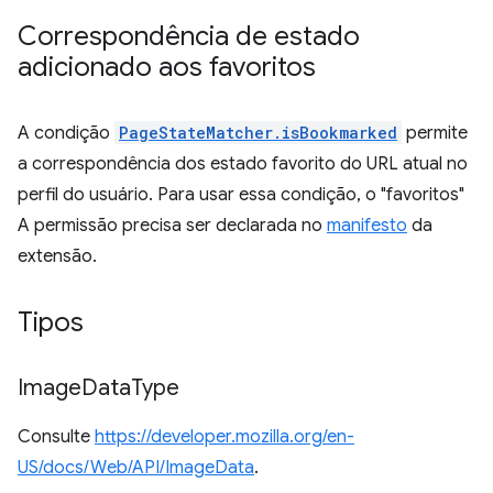
Correspondência de estado
adicionado aos favoritos
A condição
PageStateMatcher.isBookmarked
permite
a correspondência dos estado favorito do URL atual no
perfil do usuário. Para usar essa condição, o "favoritos"
A permissão precisa ser declarada no
manifesto
da
extensão.
Tipos
Image
Data
Type
Consulte
https://developer.mozilla.org/en-
US/docs/Web/API/ImageData
.