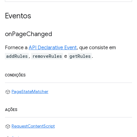
Eventos
on
Page
Changed
Fornece a
API Declarative Event
, que consiste em
addRules
,
removeRules
e
getRules
.
CONDIÇÕES
PageStateMatcher
AÇÕES
RequestContentScript