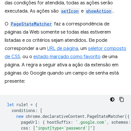
das condições for atendida, todas as ações serão
executada. As ações são
setIcon
e
showAction
.
O
PageStateMatcher
faz a correspondência de
páginas da Web somente se todas elas estiverem
listadas e os critérios sejam atendidos. Ele pode
corresponder a um
URL de página
, um
seletor composto
de CSS
. ou o
estado marcado como favorito
de uma
página. A regra a seguir ativa a ação da extensão em
páginas do Google quando um campo de senha está
presente:
let
rule1
=
{
conditions
:
[
new
chrome
.
declarativeContent
.
PageStateMatcher
({
pageUrl
:
{
hostSuffix
:
'.google.com'
,
schemes
:
css
:
[
"input[type='password']"
]