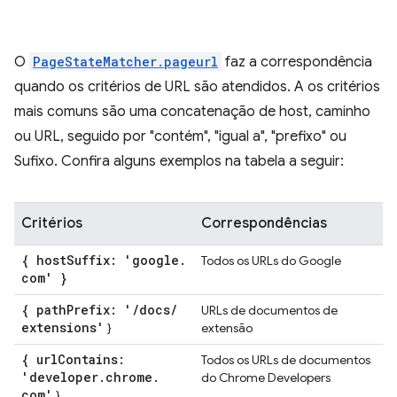
O
PageStateMatcher.pageurl
faz a correspondência
quando os critérios de URL são atendidos. A os critérios
mais comuns são uma concatenação de host, caminho
ou URL, seguido por "contém", "igual a", "prefixo" ou
Sufixo. Confira alguns exemplos na tabela a seguir:
Critérios
Correspondências
{ host
Suffix: 'google
.
Todos os URLs do Google
com' }
{ path
Prefix: '
/
docs
/
URLs de documentos de
extensions'
}
extensão
{ url
Contains:
Todos os URLs de documentos
'developer
.
chrome
.
do Chrome Developers
com'
}