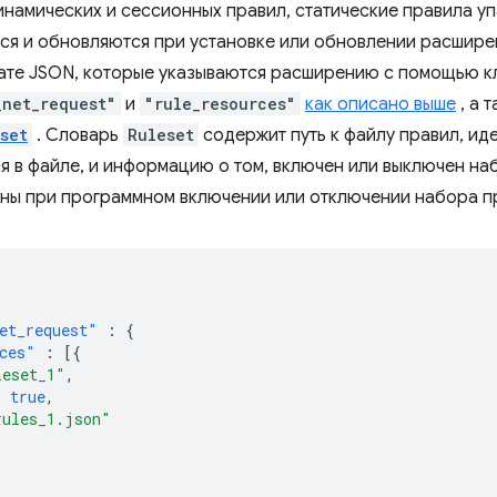
динамических и сессионных правил, статические правила у
ся и обновляются при установке или обновлении расширен
ате JSON, которые указываются расширению с помощью 
_net_request"
и
"rule_resources"
как описано выше
, а 
set
. Словарь
Ruleset
содержит путь к файлу правил, ид
 в файле, и информацию о том, включен или выключен на
ны при программном включении или отключении набора п
et_request"
:
{
ces"
:
[{
leset_1"
,
:
true
,
rules_1.json"