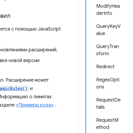
ModifyHea
derInfo
авил
QueryKeyV
ется с помощью JavaScript
alue
QueryTran
бновлениями расширений.
sform
вке новой версии
Redirect
RegexOpti
ил. Расширение может
ons
amicRules()
и
. Информацию о лимитах
RequestDe
разделе
«Примеры кода»
.
tails
RequestM
ethod