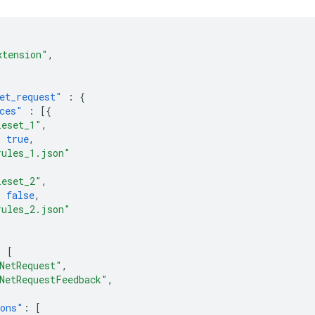
xtension"
,
et_request"
:
{
ces"
:
[{
leset_1"
,
:
true
,
rules_1.json"
leset_2"
,
:
false
,
rules_2.json"
:
[
NetRequest"
,
NetRequestFeedback"
,
ions"
:
[