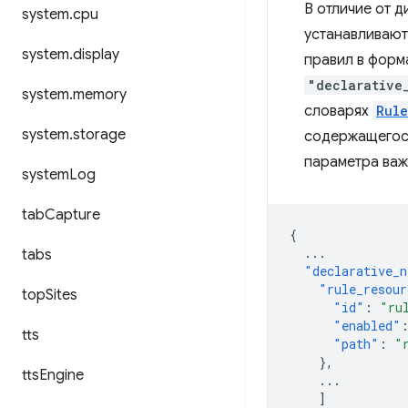
В отличие от 
system
.
cpu
устанавливают
system
.
display
правил в форм
"declarative
system
.
memory
словарях
Rule
system
.
storage
содержащегося
параметра важ
system
Log
tab
Capture
{
...
tabs
"declarative_n
"rule_resour
top
Sites
"id"
:
"ru
"enabled"
tts
"path"
:
"
},
tts
Engine
...
]