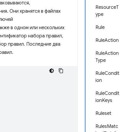
паковываются,
ResourceT
ия. Они хранятся в файлах
ype
ключей
Rule
также в одном или нескольких
ентификатор набора правил,
RuleAction
бор правил. Последние два
равил.
RuleAction
Type
RuleCondit
ion
RuleCondit
ionKeys
Ruleset
RulesMatc