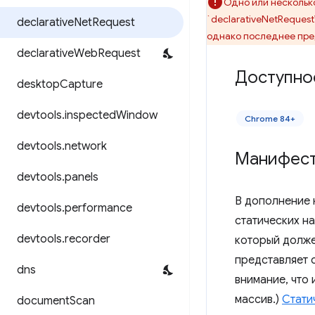
Одно или нескольк
`declarativeNetReques
declarative
Net
Request
однако последнее пре
declarative
Web
Request
Доступно
desktop
Capture
devtools
.
inspected
Window
Chrome 84+
devtools
.
network
Манифес
devtools
.
panels
В дополнение 
devtools
.
performance
статических н
devtools
.
recorder
который долже
представляет 
dns
внимание, что 
массив.)
Стати
document
Scan