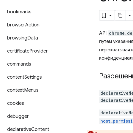
bookmarks
browser
Action
API
chrome.de
browsing
Data
путем указани
перехватывая 
certificate
Provider
конфиденциал
commands
Разрешен
content
Settings
context
Menus
declarativeN
declarativeN
cookies
declarativeN
debugger
host_permissi
declarative
Content