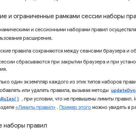
ие и ограниченные рамками сессии наборы пр
намическими и сессионными наборами правил осуществля
льзования расширения.
ские правила сохраняются между сеансами браузера и о
сессии сбрасываются при закрытии браузера и при устано
ия.
лько один экземпляр каждого из этих типов наборов прав
обавлять или удалять правила, вызывая методы
updateDyn
nRules()
, при условии, что не превышены лимиты правил
разделе
«Лимиты правил»
.
Пример этого
можно увидеть в 
е наборы правил