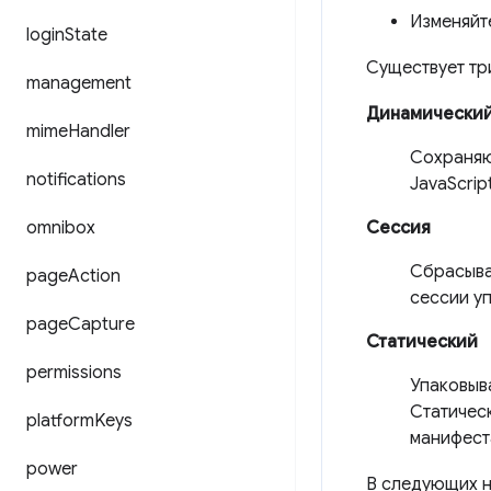
Изменяйте
login
State
Существует тр
management
Динамически
mime
Handler
Сохраняю
notifications
JavaScrip
omnibox
Сессия
Сбрасыва
page
Action
сессии у
page
Capture
Статический
permissions
Упаковыв
Статичес
platform
Keys
манифест
power
В следующих н