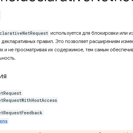
clarativeNetRequest
используется для блокировки или и
я декларативных правил. Это позволяет расширениям измен
их и не просматривая их содержимое, тем самым обеспеч
ьность.
ия
etRequest
etRequestWithHostAccess
etRequestFeedback
ons