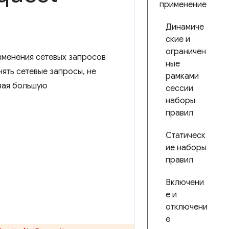
применение
Динамиче
ские и
ограничен
зменения сетевых запросов
ные
ять сетевые запросы, не
рамками
ивая большую
сессии
наборы
правил
Статическ
ие наборы
правил
Включени
е и
отключени
е