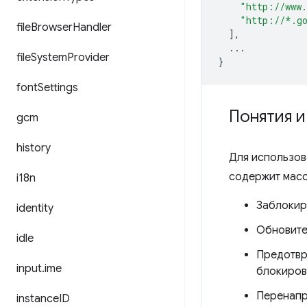
"http://www
"http://*.g
file
Browser
Handler
],
...
file
System
Provider
}
font
Settings
Понятия 
gcm
history
Для использов
содержит масс
i18n
Заблокир
identity
Обновите 
idle
Предотвр
input
.
ime
блокиров
Перенапр
instance
ID