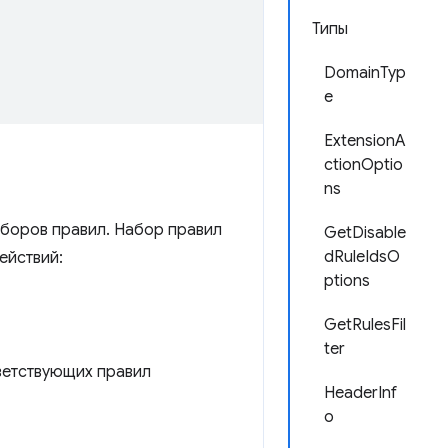
Типы
DomainTyp
e
ExtensionA
ctionOptio
ns
аборов правил. Набор правил
GetDisable
dRuleIdsO
ействий:
ptions
GetRulesFil
ter
ветствующих правил
HeaderInf
o