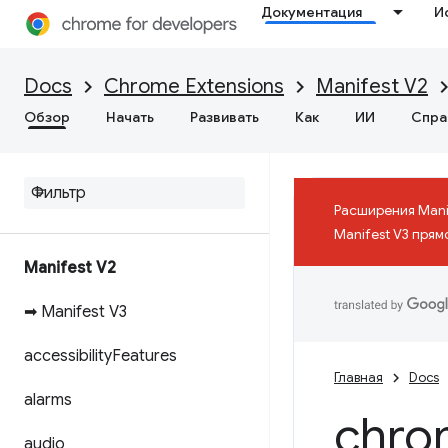
Документация
И
Docs
Chrome Extensions
Manifest V2
Обзор
Начать
Развивать
Как
ИИ
Спра
Расширения Mani
Manifest V3 прям
Manifest V2
➡ Manifest V3
accessibility
Features
Главная
Docs
alarms
chro
audio