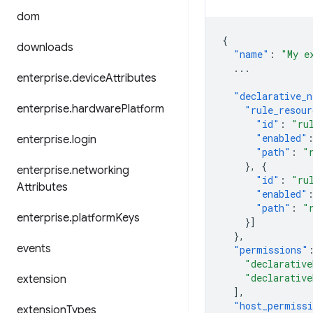
dom
{
downloads
"name"
:
"My e
...
enterprise
.
device
Attributes
"declarative_n
enterprise
.
hardware
Platform
"rule_resour
"id"
:
"ru
"enabled"
enterprise
.
login
"path"
:
"
},
{
enterprise
.
networking
"id"
:
"ru
Attributes
"enabled"
"path"
:
"
enterprise
.
platform
Keys
}]
},
events
"permissions"
"declarative
"declarative
extension
],
"host_permiss
extension
Types