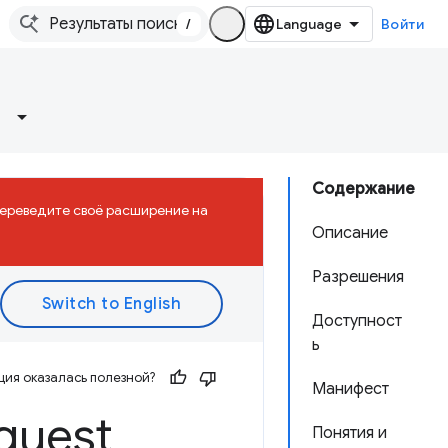
/
Войти
Содержание
 Переведите своё расширение на
Описание
Разрешения
Доступност
ь
ия оказалась полезной?
Манифест
quest
Понятия и