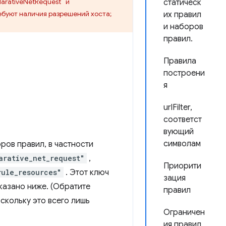
larativeNetRequest` и
статическ
ебуют наличия разрешений хоста;
их правил
и наборов
правил.
Правила
построени
я
urlFilter,
соответст
вующий
символам
ров правил, в частности
arative_net_request"
,
Приорити
rule_resources"
. Этот ключ
зация
оказано ниже. (Обратите
правил
оскольку это всего лишь
Ограничен
ия правил