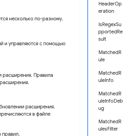
HeaderOp
eration
тся несколько по-разному.
IsRegexSu
pportedRe
sult
й и управляются с помощью
MatchedR
ule
MatchedR
и расширения. Правила
uleInfo
 расширения.
MatchedR
uleInfoDeb
обновлении расширения.
ug
перечисляются в файле
MatchedR
ulesFilter
 правил.