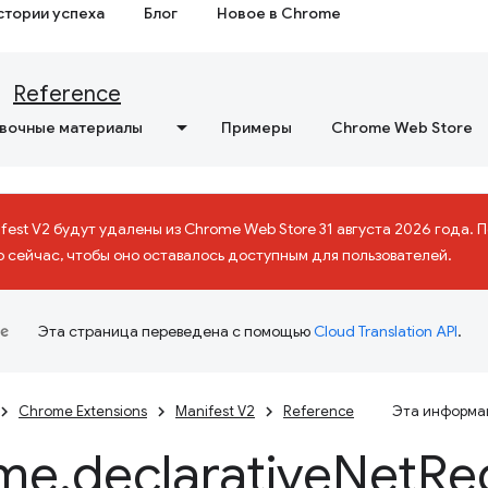
стории успеха
Блог
Новое в Chrome
Reference
вочные материалы
Примеры
Chrome Web Store
fest V2 будут удалены из Chrome Web Store 31 августа 2026 года.
о сейчас, чтобы оно оставалось доступным для пользователей.
Эта страница переведена с помощью
Cloud Translation API
.
Chrome Extensions
Manifest V2
Reference
Эта информац
me
.
declarative
Net
Re