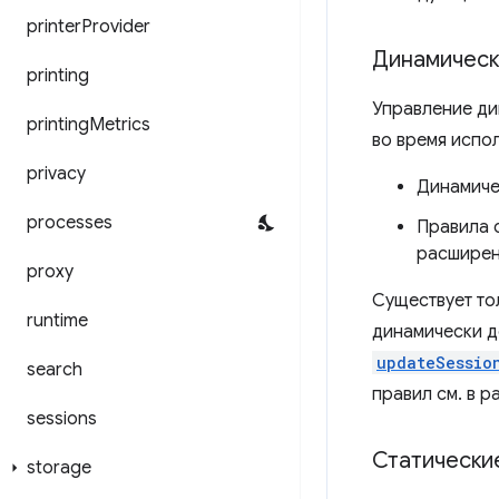
printer
Provider
Динамическ
printing
Управление ди
printing
Metrics
во время испо
privacy
Динамиче
processes
Правила 
расширен
proxy
Существует то
runtime
динамически д
updateSessio
search
правил см. в 
sessions
Статически
storage