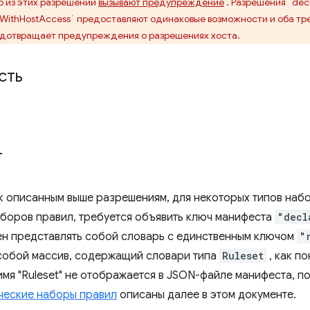
о из этих разрешений
вызывают предупреждение
. Разрешения `dec
tWithHostAccess` предоставляют одинаковые возможности и оба тр
дотвращает предупреждения о разрешениях хоста.
сть
т
к описанным выше разрешениям, для некоторых типов набо
аборов правил, требуется объявить ключ манифеста
"decl
н представлять собой словарь с единственным ключом
"
собой массив, содержащий словари типа
Ruleset
, как п
имя "Ruleset" не отображается в JSON-файле манифеста, п
ческие наборы правил
описаны далее в этом документе.