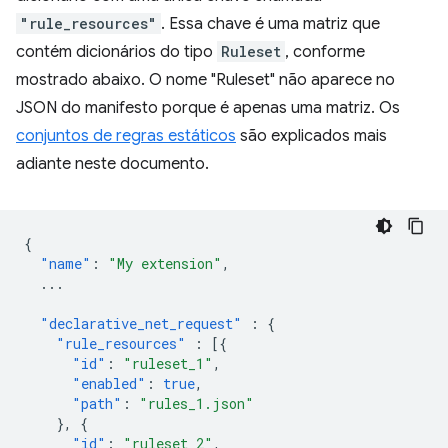
"rule_resources"
. Essa chave é uma matriz que
contém dicionários do tipo
Ruleset
, conforme
mostrado abaixo. O nome "Ruleset" não aparece no
JSON do manifesto porque é apenas uma matriz. Os
conjuntos de regras estáticos
são explicados mais
adiante neste documento.
{
"name"
:
"My extension"
,
...
"declarative_net_request"
:
{
"rule_resources"
:
[{
"id"
:
"ruleset_1"
,
"enabled"
:
true
,
"path"
:
"rules_1.json"
},
{
"id"
:
"ruleset_2"
,