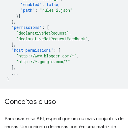
"enabled"
:
false
,
"path"
:
"rules_2.json"
}]
},
"permissions"
:
[
"declarativeNetRequest"
,
"declarativeNetRequestFeedback"
,
],
"host_permissions"
:
[
"http://www.blogger.com/*"
,
"http://*.google.com/*"
],
...
}
Conceitos e uso
Para usar essa API, especifique um ou mais conjuntos de
regras. Um conjunto de regras contém uma matriz de