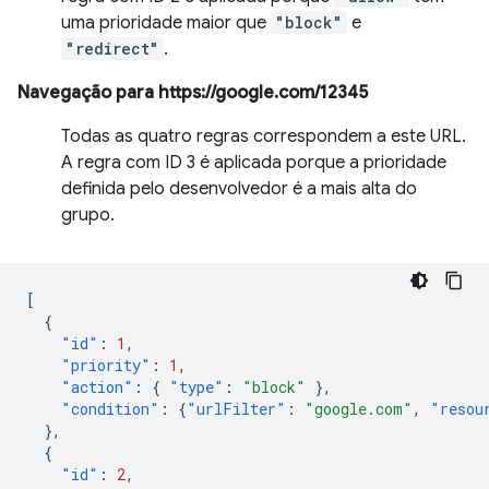
uma prioridade maior que
"block"
e
"redirect"
.
Navegação para https://google.com/12345
Todas as quatro regras correspondem a este URL.
A regra com ID 3 é aplicada porque a prioridade
definida pelo desenvolvedor é a mais alta do
grupo.
[
{
"id"
:
1
,
"priority"
:
1
,
"action"
:
{
"type"
:
"block"
},
"condition"
:
{
"urlFilter"
:
"google.com"
,
"resou
},
{
"id"
:
2
,