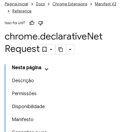
Página inicial
Docs
Chrome Extensions
Manifest V2
Reference
Isso foi útil?
chrome
.
declarative
Net
Request
Nesta página
Descrição
Permissões
Disponibilidade
Manifesto