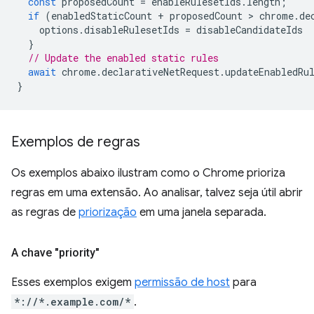
const
proposedCount
=
enableRulesetIds
.
length
;
if
(
enabledStaticCount
+
proposedCount
 > 
chrome
.
de
options
.
disableRulesetIds
=
disableCandidateIds
}
// Update the enabled static rules
await
chrome
.
declarativeNetRequest
.
updateEnabledRu
}
Exemplos de regras
Os exemplos abaixo ilustram como o Chrome prioriza
regras em uma extensão. Ao analisar, talvez seja útil abrir
as regras de
priorização
em uma janela separada.
A chave "priority"
Esses exemplos exigem
permissão de host
para
*://*.example.com/*
.