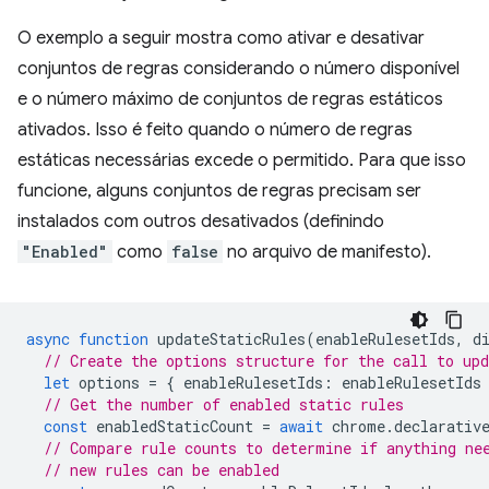
O exemplo a seguir mostra como ativar e desativar
conjuntos de regras considerando o número disponível
e o número máximo de conjuntos de regras estáticos
ativados. Isso é feito quando o número de regras
estáticas necessárias excede o permitido. Para que isso
funcione, alguns conjuntos de regras precisam ser
instalados com outros desativados (definindo
"Enabled"
como
false
no arquivo de manifesto).
async
function
updateStaticRules
(
enableRulesetIds
,
d
// Create the options structure for the call to up
let
options
=
{
enableRulesetIds
:
enableRulesetIds
// Get the number of enabled static rules
const
enabledStaticCount
=
await
chrome
.
declarativ
// Compare rule counts to determine if anything ne
// new rules can be enabled