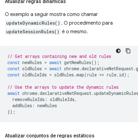
Atualizar regras dinâmicas
O exemplo a seguir mostra como chamar
updateDynamicRules()
. O procedimento para
updateSessionRules()
é o mesmo.
// Get arrays containing new and old rules
const
newRules
=
await
getNewRules
();
const
oldRules
=
await
chrome
.
declarativeNetRequest
.
const
oldRuleIds
=
oldRules
.
map
(
rule
=
>
rule
.
id
);
// Use the arrays to update the dynamic rules
await
chrome
.
declarativeNetRequest
.
updateDynamicRule
removeRuleIds
:
oldRuleIds
,
addRules
:
newRules
});
Atualizar conjuntos de regras estáticos