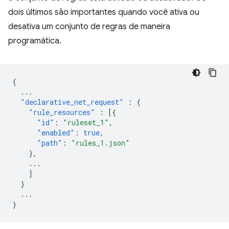
dois últimos são importantes quando você ativa ou
desativa um conjunto de regras de maneira
programática.
{
...
"declarative_net_request"
:
{
"rule_resources"
:
[{
"id"
:
"ruleset_1"
,
"enabled"
:
true
,
"path"
:
"rules_1.json"
},
...
]
}
...
}