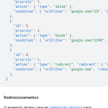
"priority"
:
1
,
"action"
:
{
"type"
:
"allow"
},
"condition"
:
{
"urlFilter"
:
"google.com/123"
,
"
},
{
"id"
:
3
,
"priority"
:
2
,
"action"
:
{
"type"
:
"block"
},
"condition"
:
{
"urlFilter"
:
"google.com/12345"
,
},
{
"id"
:
4
,
"priority"
:
1
,
"action"
:
{
"type"
:
"redirect"
,
"redirect"
:
{
"
"condition"
:
{
"urlFilter"
:
"google.com"
,
"reso
},
]
Redirecionamentos
O exemplo abaixo requer
permissão de host
para