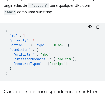
originadas de
"foo.com"
para qualquer URL com
"abc"
como uma substring.
{
"id"
:
1
,
"priority"
:
1
,
"action"
:
{
"type"
:
"block"
},
"condition"
:
{
"urlFilter"
:
"abc"
,
"initiatorDomains"
:
[
"foo.com"
],
"resourceTypes"
:
[
"script"
]
}
}
Caracteres de correspondência de url
Filter