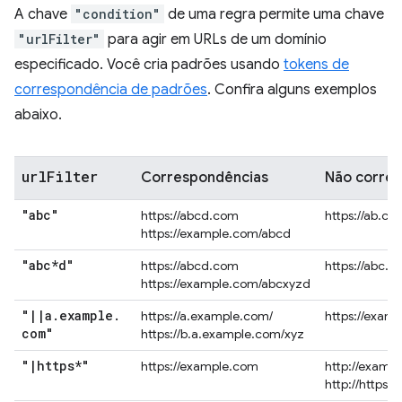
A chave
"condition"
de uma regra permite uma chave
"urlFilter"
para agir em URLs de um domínio
especificado. Você cria padrões usando
tokens de
correspondência de padrões
. Confira alguns exemplos
abaixo.
url
Filter
Correspondências
Não corre
"abc"
https://abcd.com
https://ab.co
https://example.com/abcd
"abc*d"
https://abcd.com
https://abc.
https://example.com/abcxyzd
"
|
|
a
.
example
.
https://a.example.com/
https://exam
com"
https://b.a.example.com/xyz
"
|
https*"
https://example.com
http://examp
http://https.