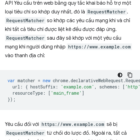
API Yêu cầu trên web bằng quy tắc khai báo hỗ trợ một
loại tiêu chí so khớp duy nhất, đó là
RequestMatcher
.
RequestMatcher
so khớp các yêu cầu mạng khi và chỉ
khi tất cả tiêu chí được liệt kê đều được đáp ứng.
RequestMatcher
sau đây sẽ khớp với một yêu cầu
mạng khi người dùng nhập
https://www.example.com
vào thanh địa chỉ:
var
matcher
=
new
chrome
.
declarativeWebRequest
.
Reque
url
:
{
hostSuffix
:
'example.com'
,
schemes
:
[
'http
resourceType
:
[
'main_frame'
]
});
Yêu cầu đối với
https://www.example.com
sẽ bị
RequestMatcher
từ chối do lược đồ. Ngoài ra, tất cả