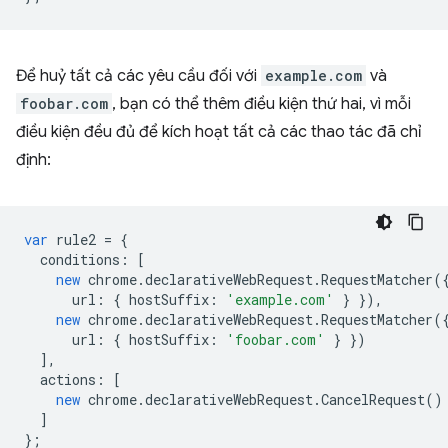
Để huỷ tất cả các yêu cầu đối với
example.com
và
foobar.com
, bạn có thể thêm điều kiện thứ hai, vì mỗi
điều kiện đều đủ để kích hoạt tất cả các thao tác đã chỉ
định:
var
rule2
=
{
conditions
:
[
new
chrome
.
declarativeWebRequest
.
RequestMatcher
(
url
:
{
hostSuffix
:
'example.com'
}
}),
new
chrome
.
declarativeWebRequest
.
RequestMatcher
(
url
:
{
hostSuffix
:
'foobar.com'
}
})
],
actions
:
[
new
chrome
.
declarativeWebRequest
.
CancelRequest
()
]
};