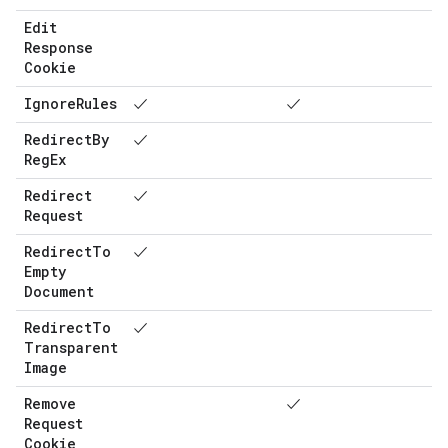
Edit
Response
Cookie
Ignore
Rules
✓
✓
Redirect
By
✓
Reg
Ex
Redirect
✓
Request
Redirect
To
✓
Empty
Document
Redirect
To
✓
Transparent
Image
Remove
✓
Request
Cookie