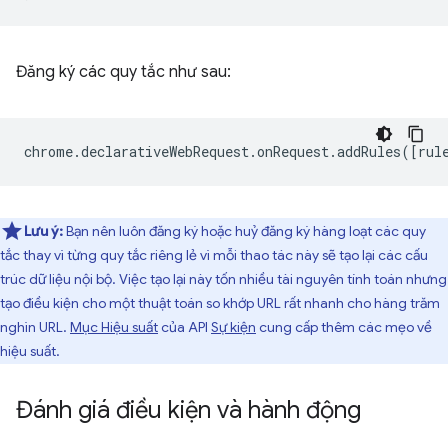
Đăng ký các quy tắc như sau:
chrome
.
declarativeWebRequest
.
onRequest
.
addRules
([
rul
Lưu ý:
Bạn nên luôn đăng ký hoặc huỷ đăng ký hàng loạt các quy
tắc thay vì từng quy tắc riêng lẻ vì mỗi thao tác này sẽ tạo lại các cấu
trúc dữ liệu nội bộ. Việc tạo lại này tốn nhiều tài nguyên tính toán nhưng
tạo điều kiện cho một thuật toán so khớp URL rất nhanh cho hàng trăm
nghìn URL.
Mục Hiệu suất
của API
Sự kiện
cung cấp thêm các mẹo về
hiệu suất.
Đánh giá điều kiện và hành động