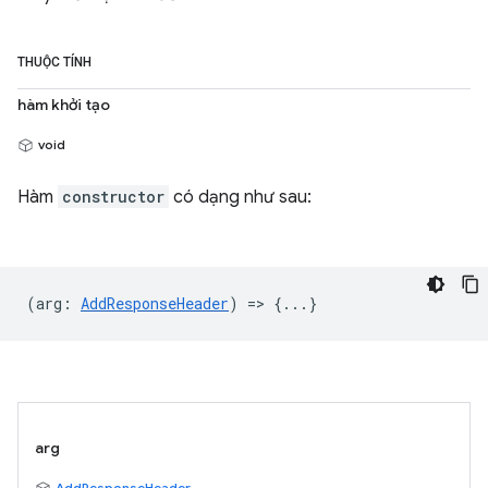
THUỘC TÍNH
hàm khởi tạo
void
Hàm
constructor
có dạng như sau:
(
arg
:
AddResponseHeader
) => {...}
arg
AddResponseHeader