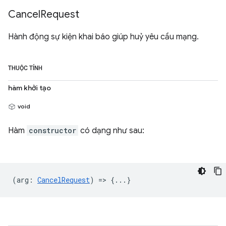
Cancel
Request
Hành động sự kiện khai báo giúp huỷ yêu cầu mạng.
THUỘC TÍNH
hàm khởi tạo
void
Hàm
constructor
có dạng như sau:
(
arg
:
CancelRequest
) => {...}