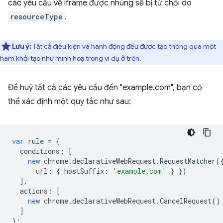
các yêu cầu về iframe được nhúng sẽ bị từ chối do
resourceType
.
Lưu ý:
Tất cả điều kiện và hành động đều được tạo thông qua một
hàm khởi tạo như minh hoạ trong ví dụ ở trên.
Để huỷ tất cả các yêu cầu đến "example.com", bạn có
thể xác định một quy tắc như sau:
var
rule
=
{
conditions
:
[
new
chrome
.
declarativeWebRequest
.
RequestMatcher
(
url
:
{
hostSuffix
:
'example.com'
}
})
],
actions
:
[
new
chrome
.
declarativeWebRequest
.
CancelRequest
()
]
};