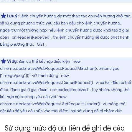
Lưu ý:
Lệnh chuyển hướng do một thao tác chuyển hướng khởi tạo
sẽ sử dụng phương thức yêu cầu ban đầu cho lệnh chuyển hướng,
ngoại trừ một trường hợp: nếu lệnh chuyển hướng được khởi tạo ở giai
đoạn `onHeadersReceived`, thì lệnh chuyển hướng sẽ được phát hành
bằng phương thức `GET`.
Ví dụ:
Bạn có thể kết hợp điều kiện `new
chrome.declarativeWebRequest.RequestMatcher({contentType:
["image/jpeg"]})` với hành động `new
chrome.declarativeWebRequest.CancelRequest()` vì cả hai đều có thể
được đánh giá ở giai đoạn `onHeadersReceived`. Tuy nhiên, không thể
kết hợp bộ so khớp yêu cầu với `new
chrome.declarativeWebRequest.SetRequestHeader()` vì không thể
đặt tiêu đề yêu cầu nữa vào thời điểm loại nội dung đã bị chấm dứt.
Sử dụng mức độ ưu tiên để ghi đè các