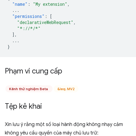
"name"
:
"My extension"
,
...
"permissions"
:
[
"declarativeWebRequest"
,
"*://*/*"
],
...
}
Phạm vi cung cấp
Kênh thử nghiệm Beta
&leq; MV2
Tệp kê khai
Xin lưu ý rằng một số loại hành động không nhạy cảm
không yêu cầu quyền của máy chủ lưu trữ: