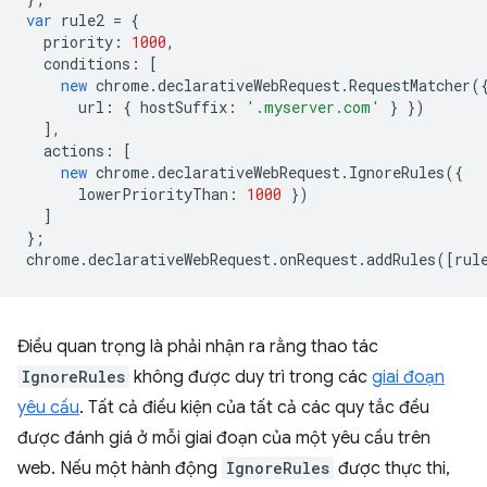
var
rule2
=
{
priority
:
1000
,
conditions
:
[
new
chrome
.
declarativeWebRequest
.
RequestMatcher
(
url
:
{
hostSuffix
:
'.myserver.com'
}
})
],
actions
:
[
new
chrome
.
declarativeWebRequest
.
IgnoreRules
({
lowerPriorityThan
:
1000
})
]
};
chrome
.
declarativeWebRequest
.
onRequest
.
addRules
([
rul
Điều quan trọng là phải nhận ra rằng thao tác
IgnoreRules
không được duy trì trong các
giai đoạn
yêu cầu
. Tất cả điều kiện của tất cả các quy tắc đều
được đánh giá ở mỗi giai đoạn của một yêu cầu trên
web. Nếu một hành động
IgnoreRules
được thực thi,