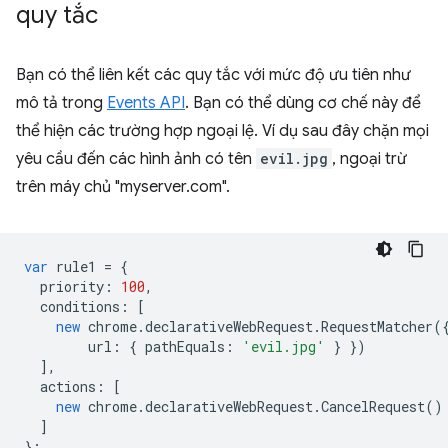
quy tắc
Bạn có thể liên kết các quy tắc với mức độ ưu tiên như
mô tả trong
Events API
. Bạn có thể dùng cơ chế này để
thể hiện các trường hợp ngoại lệ. Ví dụ sau đây chặn mọi
yêu cầu đến các hình ảnh có tên
evil.jpg
, ngoại trừ
trên máy chủ "myserver.com".
var
rule1
=
{
priority
:
100
,
conditions
:
[
new
chrome
.
declarativeWebRequest
.
RequestMatcher
(
url
:
{
pathEquals
:
'evil.jpg'
}
})
],
actions
:
[
new
chrome
.
declarativeWebRequest
.
CancelRequest
()
]
};