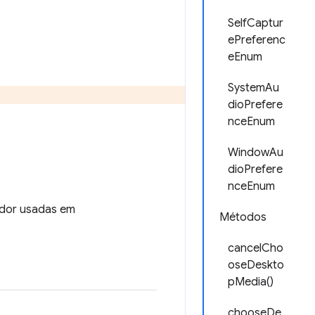
SelfCaptur
ePreferenc
eEnum
SystemAu
dioPrefere
nceEnum
WindowAu
dioPrefere
nceEnum
ador usadas em
Métodos
cancelCho
oseDeskto
pMedia()
chooseDe