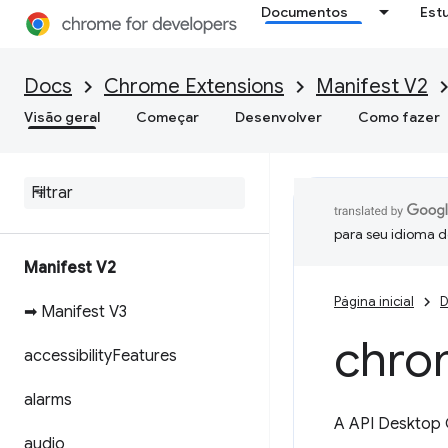
Documentos
Est
Docs
Chrome Extensions
Manifest V2
Visão geral
Começar
Desenvolver
Como fazer
para seu idioma d
Manifest V2
Página inicial
D
➡ Manifest V3
chro
accessibility
Features
alarms
A API Desktop C
audio