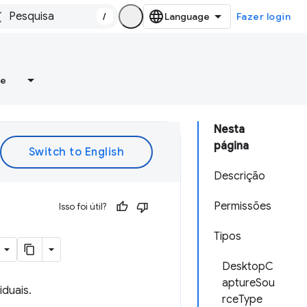
/
Fazer login
re
Nesta
página
Descrição
Permissões
Isso foi útil?
Tipos
DesktopC
aptureSou
iduais.
rceType