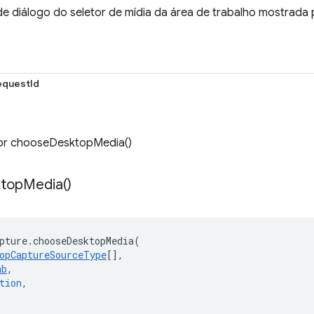
 de diálogo do seletor de mídia da área de trabalho mostrad
questId
por chooseDesktopMedia()
top
Media(
)
pture
.
chooseDesktopMedia
(
opCaptureSourceType
[],
ab
,
tion
,