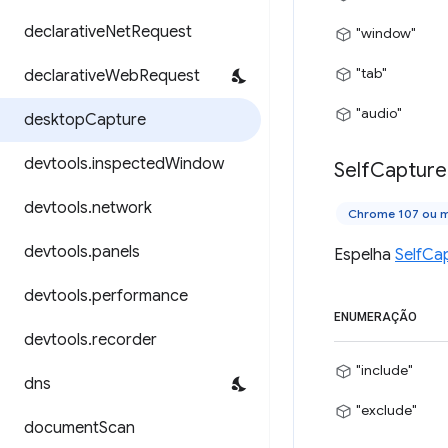
declarative
Net
Request
"window"
"tab"
declarative
Web
Request
"audio"
desktop
Capture
devtools
.
inspected
Window
Self
Capture
devtools
.
network
Chrome 107 ou m
devtools
.
panels
Espelha
SelfCa
devtools
.
performance
ENUMERAÇÃO
devtools
.
recorder
"include"
dns
"exclude"
document
Scan