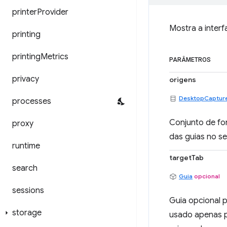
printer
Provider
Mostra a inter
printing
printing
Metrics
PARÂMETROS
privacy
origens
DesktopCaptur
processes
Conjunto de fo
proxy
das guias no se
runtime
targetTab
search
Guia
opcional
sessions
Guia opcional p
storage
usado apenas p