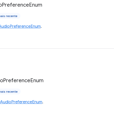
o
Preference
Enum
ais recente
AudioPreferenceEnum
.
io
Preference
Enum
ais recente
AudioPreferenceEnum
.