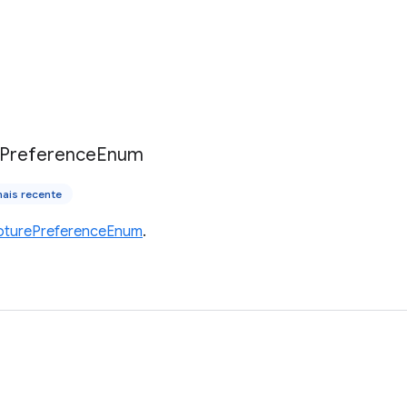
Preference
Enum
ais recente
pturePreferenceEnum
.