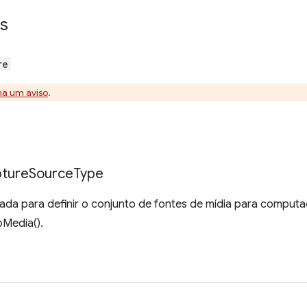
s
re
na um aviso
.
ture
Source
Type
da para definir o conjunto de fontes de mídia para comput
Media().