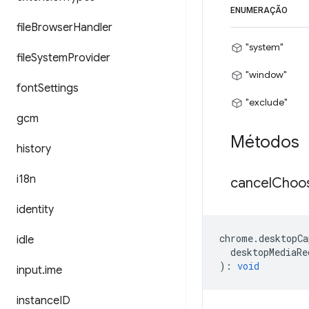
ENUMERAÇÃO
file
Browser
Handler
"system"
file
System
Provider
"window"
font
Settings
"exclude"
gcm
Métodos
history
i18n
cancel
Choo
identity
chrome
.
desktopCa
idle
desktopMediaRe
)
:
void
input
.
ime
instance
ID