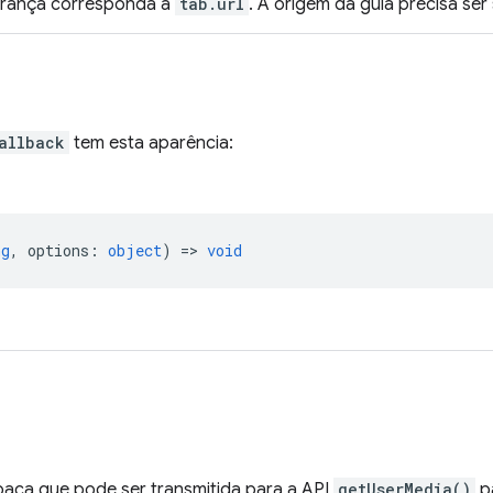
urança corresponda a
tab.url
. A origem da guia precisa se
allback
tem esta aparência:
ng
,
options
:
object
) =>
void
paca que pode ser transmitida para a API
getUserMedia()
pa