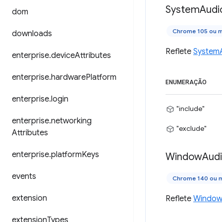
System
Audi
dom
Chrome 105 ou m
downloads
Reflete
System
enterprise
.
device
Attributes
enterprise
.
hardware
Platform
ENUMERAÇÃO
enterprise
.
login
"include"
enterprise
.
networking
"exclude"
Attributes
enterprise
.
platform
Keys
Window
Aud
events
Chrome 140 ou m
extension
Reflete
Window
extension
Types