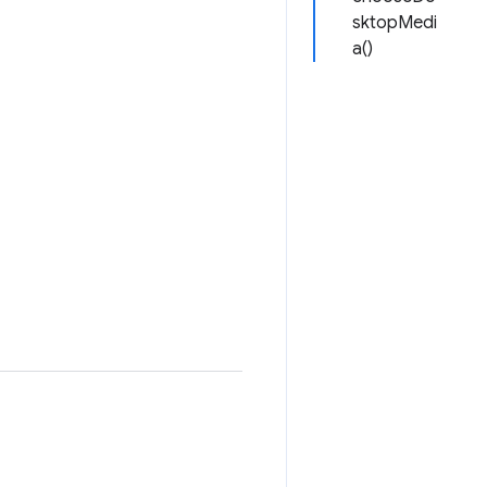
sktopMedi
a()