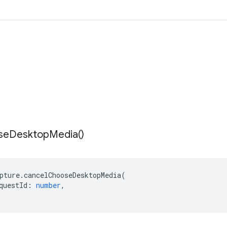
se
Desktop
Media(
)
pture
.
cancelChooseDesktopMedia
(
questId
:
number
,