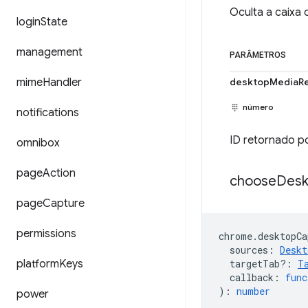
Oculta a caixa
login
State
management
PARÂMETROS
mime
Handler
desktopMediaRe
número
notifications
ID retornado 
omnibox
page
Action
choose
Desk
page
Capture
permissions
chrome
.
desktopCa
sources
:
Deskt
platform
Keys
targetTab?
:
T
callback
:
func
)
:
number
power