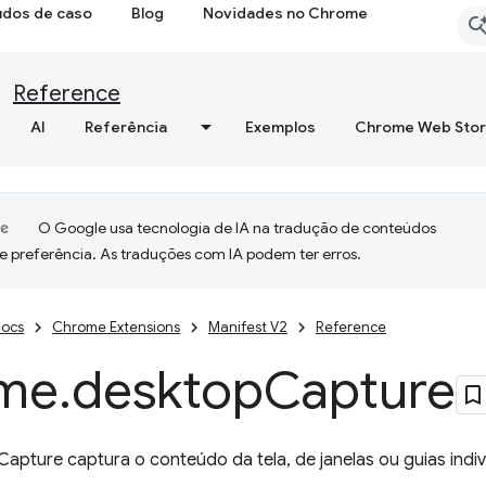
udos de caso
Blog
Novidades no Chrome
Reference
AI
Referência
Exemplos
Chrome Web Sto
O Google usa tecnologia de IA na tradução de conteúdos
e preferência. As traduções com IA podem ter erros.
ocs
Chrome Extensions
Manifest V2
Reference
me
.
desktop
Capture
apture captura o conteúdo da tela, de janelas ou guias indiv