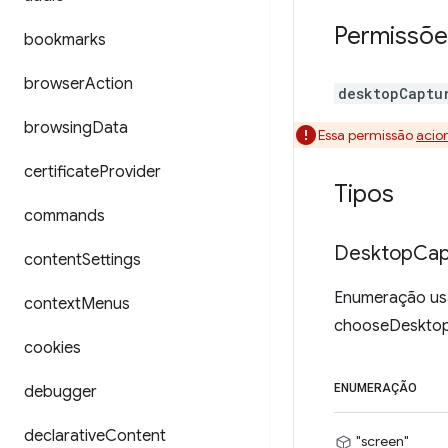
Permissõe
bookmarks
browser
Action
desktopCaptu
browsing
Data
Essa permissão
acio
certificate
Provider
Tipos
commands
Desktop
Cap
content
Settings
Enumeração usa
context
Menus
chooseDesktop
cookies
ENUMERAÇÃO
debugger
declarative
Content
"screen"