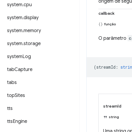
origem de seg
system
.
cpu
callback
system
.
display
função
system
.
memory
O parâmetro
c
system
.
storage
system
Log
(
streamId
:
stri
tab
Capture
tabs
top
Sites
streamId
tts
string
tts
Engine
Uma string o