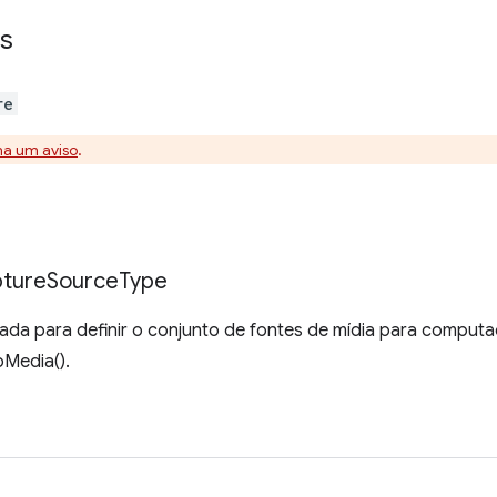
s
re
na um aviso
.
ture
Source
Type
da para definir o conjunto de fontes de mídia para comput
Media().