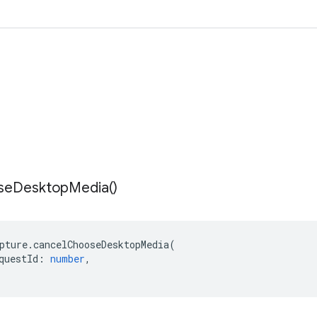
se
Desktop
Media(
)
pture
.
cancelChooseDesktopMedia
(
questId
:
number
,