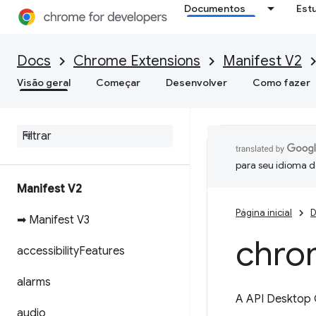
Documentos
Est
Docs
Chrome Extensions
Manifest V2
Visão geral
Começar
Desenvolver
Como fazer
para seu idioma d
Manifest V2
Página inicial
D
➡ Manifest V3
chro
accessibility
Features
alarms
A API Desktop C
audio