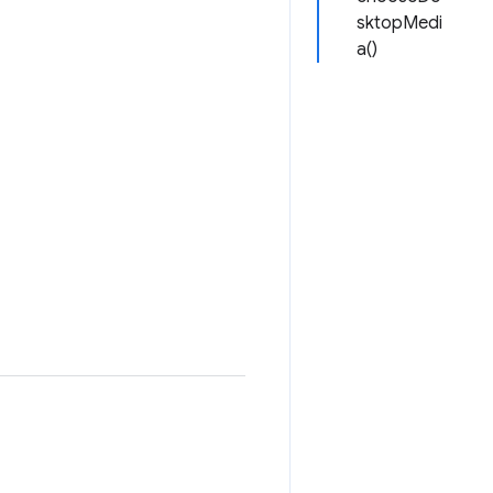
sktopMedi
a()