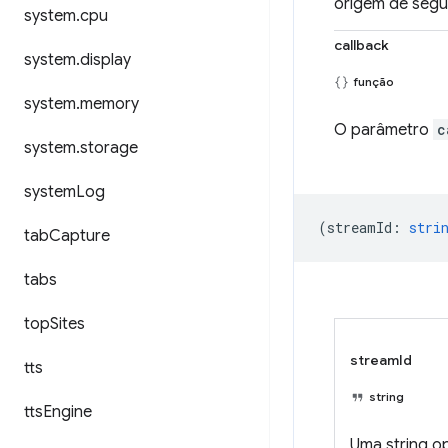
origem de seg
system
.
cpu
callback
system
.
display
função
system
.
memory
O parâmetro
c
system
.
storage
system
Log
(
streamId
:
stri
tab
Capture
tabs
top
Sites
streamId
tts
string
tts
Engine
Uma string o