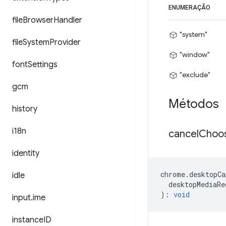
ENUMERAÇÃO
file
Browser
Handler
"system"
file
System
Provider
"window"
font
Settings
"exclude"
gcm
Métodos
history
i18n
cancel
Choo
identity
chrome
.
desktopCa
idle
desktopMediaRe
)
:
void
input
.
ime
instance
ID