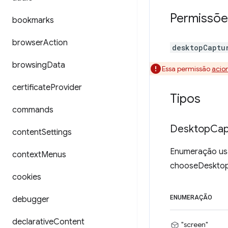
Permissõe
bookmarks
browser
Action
desktopCaptu
browsing
Data
Essa permissão
acio
certificate
Provider
Tipos
commands
Desktop
Cap
content
Settings
Enumeração usa
context
Menus
chooseDesktop
cookies
ENUMERAÇÃO
debugger
declarative
Content
"screen"