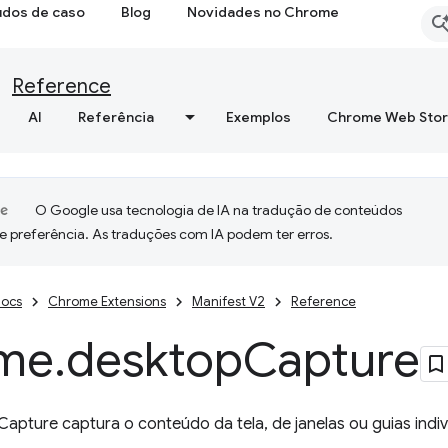
udos de caso
Blog
Novidades no Chrome
Reference
AI
Referência
Exemplos
Chrome Web Sto
O Google usa tecnologia de IA na tradução de conteúdos
e preferência. As traduções com IA podem ter erros.
ocs
Chrome Extensions
Manifest V2
Reference
me
.
desktop
Capture
apture captura o conteúdo da tela, de janelas ou guias indiv