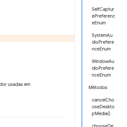
SelfCaptur
ePreferenc
eEnum
SystemAu
dioPrefere
nceEnum
WindowAu
dioPrefere
nceEnum
ador usadas em
Métodos
cancelCho
oseDeskto
pMedia()
chooseDe