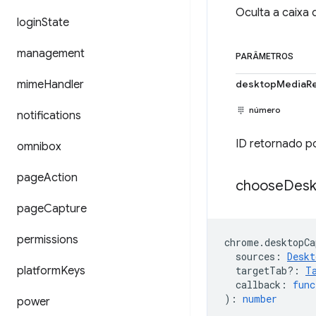
Oculta a caixa
login
State
management
PARÂMETROS
mime
Handler
desktopMediaRe
número
notifications
ID retornado 
omnibox
page
Action
choose
Desk
page
Capture
permissions
chrome
.
desktopCa
sources
:
Deskt
platform
Keys
targetTab?
:
T
callback
:
func
)
:
number
power