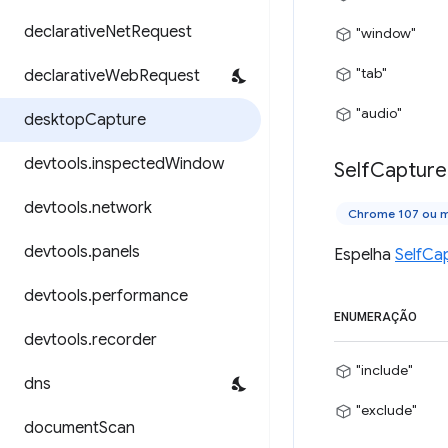
declarative
Net
Request
"window"
"tab"
declarative
Web
Request
"audio"
desktop
Capture
devtools
.
inspected
Window
Self
Capture
devtools
.
network
Chrome 107 ou m
devtools
.
panels
Espelha
SelfCa
devtools
.
performance
ENUMERAÇÃO
devtools
.
recorder
"include"
dns
"exclude"
document
Scan