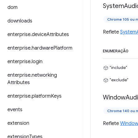
System
Audi
dom
Chrome 105 ou m
downloads
Reflete
System
enterprise
.
device
Attributes
enterprise
.
hardware
Platform
ENUMERAÇÃO
enterprise
.
login
"include"
enterprise
.
networking
"exclude"
Attributes
enterprise
.
platform
Keys
Window
Aud
events
Chrome 140 ou m
extension
Reflete
Window
extension
Types