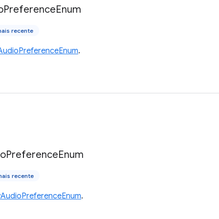
o
Preference
Enum
ais recente
AudioPreferenceEnum
.
io
Preference
Enum
ais recente
AudioPreferenceEnum
.