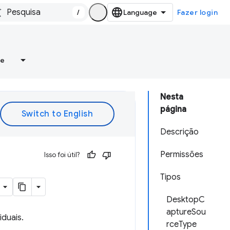
/
Fazer login
re
Nesta
página
Descrição
Permissões
Isso foi útil?
Tipos
DesktopC
aptureSou
iduais.
rceType