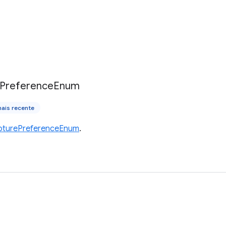
Preference
Enum
ais recente
pturePreferenceEnum
.