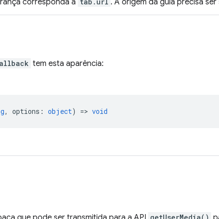
urança corresponda a
tab.url
. A origem da guia precisa se
allback
tem esta aparência:
ng
,
options
:
object
) =>
void
paca que pode ser transmitida para a API
getUserMedia()
pa