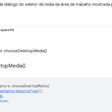
 de diálogo do seletor de mídia da área de trabalho mostrad
questId
por chooseDesktopMedia()
top
Media(
)
pture
.
chooseDesktopMedia
(
opCaptureSourceType
[],
ab
,
tion
,