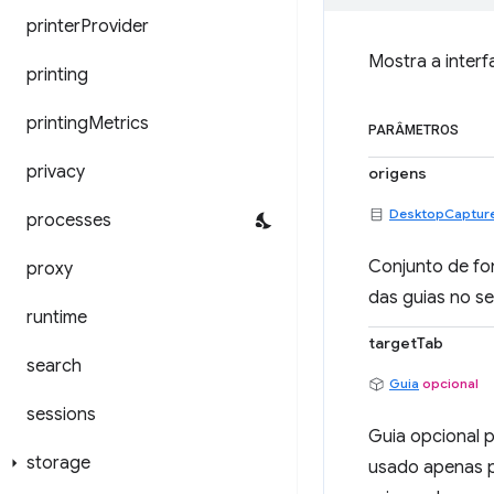
printer
Provider
Mostra a inter
printing
printing
Metrics
PARÂMETROS
privacy
origens
DesktopCaptur
processes
Conjunto de fo
proxy
das guias no se
runtime
targetTab
search
Guia
opcional
sessions
Guia opcional p
storage
usado apenas p