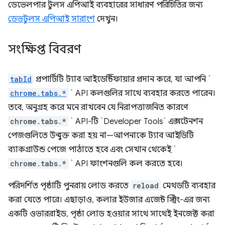
ডেভেলপার টুলস এপিআই ব্যবহারের সাধারণ পরিচিতির জন্য
ডেভটুলস এপিআই সারাংশ
দেখুন।
সংক্ষিপ্ত বিবরণ
tabId
প্রপার্টিটি ট্যাব আইডেন্টিফায়ার প্রদান করে, যা আপনি `
chrome.tabs.*
` API কলগুলির সাথে ব্যবহার করতে পারেন।
তবে, অনুগ্রহ করে মনে রাখবেন যে নিরাপত্তাজনিত কারণে
chrome.tabs.*
` API-টি `Developer Tools` এক্সটেনশন
পেজগুলিতে উন্মুক্ত করা হয় না—আপনাকে ট্যাব আইডিটি
ব্যাকগ্রাউন্ড পেজে পাঠাতে হবে এবং সেখান থেকেই `
chrome.tabs.*
` API ফাংশনগুলি কল করতে হবে।
পরিদর্শিত পৃষ্ঠাটি পুনরায় লোড করতে
reload
মেথডটি ব্যবহার
করা যেতে পারে। এছাড়াও, কলার ইউজার এজেন্ট স্ট্রিং-এর জন্য
একটি ওভাররাইড, পৃষ্ঠা লোড হওয়ার সাথে সাথেই ইনজেক্ট করা