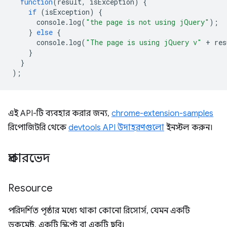
function
(
result
,
isException
)
{
if
(
isException
)
{
console
.
log
(
"the page is not using jQuery"
);
}
else
{
console
.
log
(
"The page is using jQuery v"
+
res
}
}
);
এই API-টি ব্যবহার করার জন্য,
chrome-extension-samples
রিপোজিটরি থেকে
devtools API উদাহরণগুলো
ইনস্টল করুন।
প্রকারভেদ
Resource
পরিদর্শিত পৃষ্ঠার মধ্যে থাকা কোনো রিসোর্স, যেমন একটি
ডকুমেন্ট, একটি স্ক্রিপ্ট বা একটি ছবি।