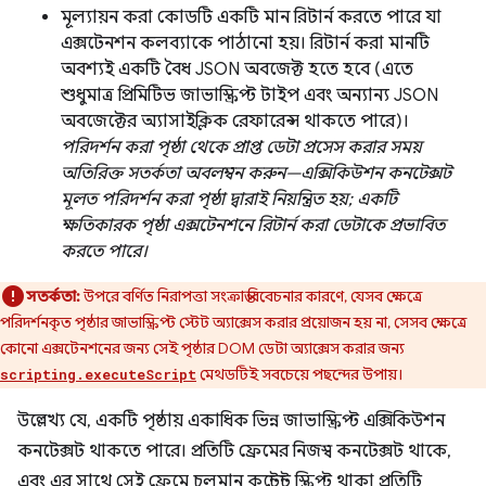
মূল্যায়ন করা কোডটি একটি মান রিটার্ন করতে পারে যা
এক্সটেনশন কলব্যাকে পাঠানো হয়। রিটার্ন করা মানটি
অবশ্যই একটি বৈধ JSON অবজেক্ট হতে হবে (এতে
শুধুমাত্র প্রিমিটিভ জাভাস্ক্রিপ্ট টাইপ এবং অন্যান্য JSON
অবজেক্টের অ্যাসাইক্লিক রেফারেন্স থাকতে পারে)।
পরিদর্শন করা পৃষ্ঠা থেকে প্রাপ্ত ডেটা প্রসেস করার সময়
অতিরিক্ত সতর্কতা অবলম্বন করুন—এক্সিকিউশন কনটেক্সট
মূলত পরিদর্শন করা পৃষ্ঠা দ্বারাই নিয়ন্ত্রিত হয়; একটি
ক্ষতিকারক পৃষ্ঠা এক্সটেনশনে রিটার্ন করা ডেটাকে প্রভাবিত
করতে পারে।
সতর্কতা:
উপরে বর্ণিত নিরাপত্তা সংক্রান্ত বিবেচনার কারণে, যেসব ক্ষেত্রে
পরিদর্শনকৃত পৃষ্ঠার জাভাস্ক্রিপ্ট স্টেট অ্যাক্সেস করার প্রয়োজন হয় না, সেসব ক্ষেত্রে
কোনো এক্সটেনশনের জন্য সেই পৃষ্ঠার DOM ডেটা অ্যাক্সেস করার জন্য
মেথডটিই সবচেয়ে পছন্দের উপায়।
scripting.executeScript
উল্লেখ্য যে, একটি পৃষ্ঠায় একাধিক ভিন্ন জাভাস্ক্রিপ্ট এক্সিকিউশন
কনটেক্সট থাকতে পারে। প্রতিটি ফ্রেমের নিজস্ব কনটেক্সট থাকে,
এবং এর সাথে সেই ফ্রেমে চলমান কন্টেন্ট স্ক্রিপ্ট থাকা প্রতিটি