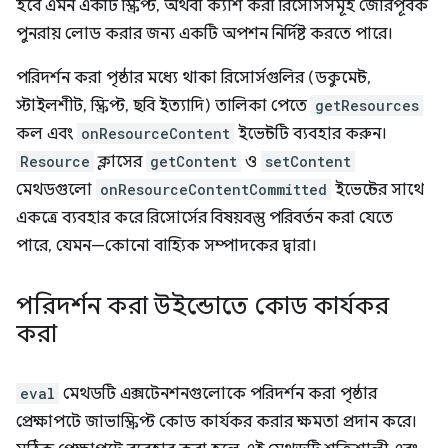
হবে এমন একটি স্ক্রিপ্ট, অথবা ক্যাশ করা রিসোর্সসমূহ জোরপূর্বক
পুনরায় লোড করার জন্য একটি অপশন নির্দিষ্ট করতে পারে।
পরিদর্শন করা পৃষ্ঠার মধ্যে থাকা রিসোর্সগুলির (ডকুমেন্ট,
স্টাইলশীট, স্ক্রিপ্ট, ছবি ইত্যাদি) তালিকা পেতে
getResources
কল এবং
onResourceContent
ইভেন্টটি ব্যবহার করুন।
Resource
ক্লাসের
getContent
ও
setContent
মেথডগুলো
onResourceContentCommitted
ইভেন্টের সাথে
একত্রে ব্যবহার করে রিসোর্সের বিষয়বস্তু পরিবর্তন করা যেতে
পারে, যেমন—কোনো বাহ্যিক সম্পাদকের দ্বারা।
পরিদর্শন করা উইন্ডোতে কোড কার্যকর
করা
eval
মেথডটি এক্সটেনশনগুলোকে পরিদর্শন করা পৃষ্ঠার
প্রেক্ষাপটে জাভাস্ক্রিপ্ট কোড কার্যকর করার ক্ষমতা প্রদান করে।