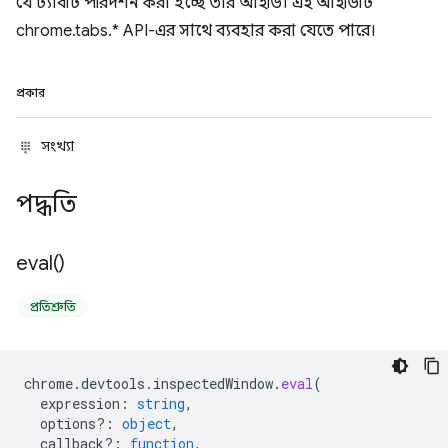
যে ট্যাবটি পরিদর্শন করা হচ্ছে তার আইডি। এই আইডিটি
chrome.tabs.* API-এর সাথে ব্যবহার করা যেতে পারে।
প্রকার
সংখ্যা
পদ্ধতি
eval(
)
প্রতিশ্রুতি
chrome
.
devtools
.
inspectedWindow
.
eval
(
expression
:
string
,
options?
:
object
,
callback?
:
function
,