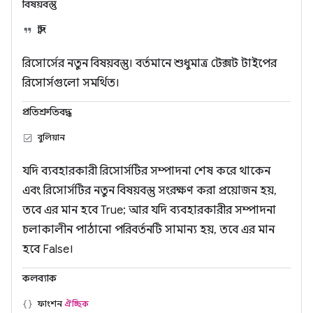
বিষয়বস্তু
স্ট্রিং
রিসোর্সের নতুন বিষয়বস্তু। বর্তমানে শুধুমাত্র টেক্সট টাইপের
রিসোর্সগুলো সমর্থিত।
প্রতিশ্রুতিবদ্ধ
বুলিয়ান
যদি ব্যবহারকারী রিসোর্সটির সম্পাদনা শেষ করে থাকেন
এবং রিসোর্সটির নতুন বিষয়বস্তু সংরক্ষণ করা প্রয়োজন হয়,
তবে এর মান হবে True; আর যদি ব্যবহারকারীর সম্পাদনা
চলাকালীন পাঠানো পরিবর্তনটি সামান্য হয়, তবে এর মান
হবে False।
কলব্যাক
ফাংশন
ঐচ্ছিক