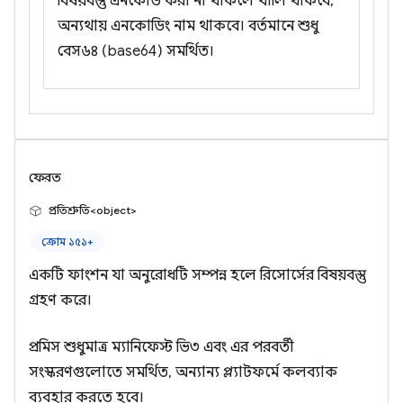
বিষয়বস্তু এনকোড করা না থাকলে খালি থাকবে,
অন্যথায় এনকোডিং নাম থাকবে। বর্তমানে শুধু
বেস৬৪ (base64) সমর্থিত।
ফেরত
প্রতিশ্রুতি<object>
ক্রোম ১৫১+
একটি ফাংশন যা অনুরোধটি সম্পন্ন হলে রিসোর্সের বিষয়বস্তু
গ্রহণ করে।
প্রমিস শুধুমাত্র ম্যানিফেস্ট ভি৩ এবং এর পরবর্তী
সংস্করণগুলোতে সমর্থিত, অন্যান্য প্ল্যাটফর্মে কলব্যাক
ব্যবহার করতে হবে।