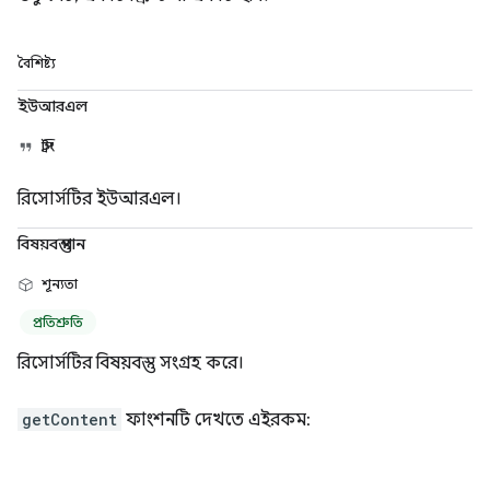
বৈশিষ্ট্য
ইউআরএল
স্ট্রিং
রিসোর্সটির ইউআরএল।
বিষয়বস্তু পান
শূন্যতা
প্রতিশ্রুতি
রিসোর্সটির বিষয়বস্তু সংগ্রহ করে।
getContent
ফাংশনটি দেখতে এইরকম: