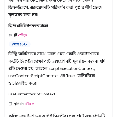
করা হয় যার URL নির্দিষ্ট করা URL-এর সাথে মেলে।
ডিফল্টরূপে, এক্সপ্রেশনটি পরিদর্শন করা পৃষ্ঠার শীর্ষ ফ্রেমে
মূল্যায়ন করা হয়।
স্ক্রিপ্টএক্সিকিউশনকনটেক্সট
স্ট্রিং
ঐচ্ছিক
ক্রোম ১০৭+
নির্দিষ্ট অরিজিনের সাথে মেলে এমন একটি এক্সটেনশনের
কন্টেন্ট স্ক্রিপ্টের প্রেক্ষাপটে এক্সপ্রেশনটি মূল্যায়ন করুন। যদি
এটি দেওয়া হয়, তাহলে scriptExecutionContext,
useContentScriptContext-এর 'true' সেটিংটিকে
ওভাররাইড করে।
useContentScriptContext
বুলিয়ান
ঐচ্ছিক
কলিং এক্সটেনশনের কন্টেন্ট স্ক্রিপ্টের প্রেক্ষাপটে এক্সপ্রেশনটি