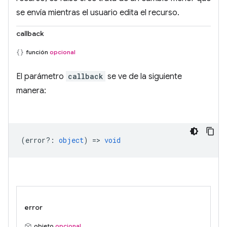
se envía mientras el usuario edita el recurso.
callback
función
opcional
El parámetro
callback
se ve de la siguiente
manera:
(
error?
:
object
) =>
void
error
objeto
opcional