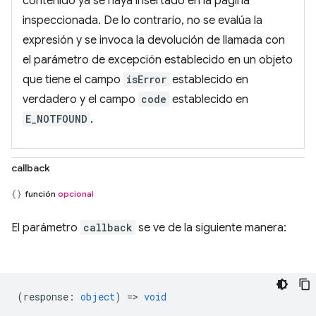
contenido ya se haya insertado en la página
inspeccionada. De lo contrario, no se evalúa la
expresión y se invoca la devolución de llamada con
el parámetro de excepción establecido en un objeto
que tiene el campo
isError
establecido en
verdadero y el campo
code
establecido en
E_NOTFOUND
.
callback
función
opcional
El parámetro
callback
se ve de la siguiente manera:
(
response
:
object
) =>
void