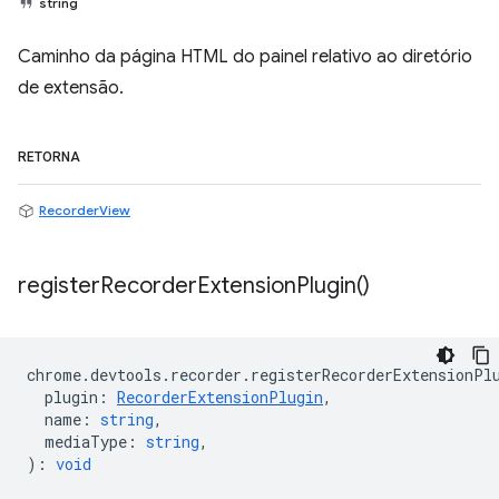
string
Caminho da página HTML do painel relativo ao diretório
de extensão.
RETORNA
RecorderView
register
Recorder
Extension
Plugin(
)
chrome
.
devtools
.
recorder
.
registerRecorderExtensionPl
plugin
:
RecorderExtensionPlugin
,
name
:
string
,
mediaType
:
string
,
)
:
void