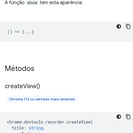
A função
show
tem esta aparência:
() => {...}
Métodos
create
View(
)
Chrome 112 ou versões mais recentes
chrome
.
devtools
.
recorder
.
createView
(
title
:
string
,