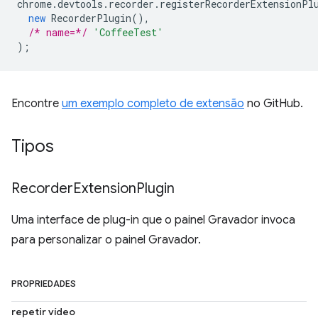
chrome
.
devtools
.
recorder
.
registerRecorderExtensionPl
new
RecorderPlugin
(),
/* name=*/
'CoffeeTest'
);
Encontre
um exemplo completo de extensão
no GitHub.
Tipos
Recorder
Extension
Plugin
Uma interface de plug-in que o painel Gravador invoca
para personalizar o painel Gravador.
PROPRIEDADES
repetir vídeo