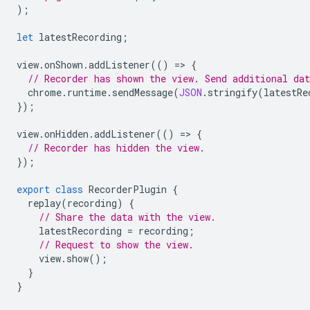
);
let
latestRecording
;
view
.
onShown
.
addListener
(()
=
>
{
// Recorder has shown the view. Send additional dat
chrome
.
runtime
.
sendMessage
(
JSON
.
stringify
(
latestRe
});
view
.
onHidden
.
addListener
(()
=
>
{
// Recorder has hidden the view.
});
export
class
RecorderPlugin
{
replay
(
recording
)
{
// Share the data with the view.
latestRecording
=
recording
;
// Request to show the view.
view
.
show
();
}
}