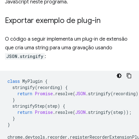
JavaScript neste programa.
Exportar exemplo de plug-in
O código a seguir implementa um plug-in de extensão
que cria uma string para uma gravação usando
JSON.stringify
:
class
MyPlugin
{
stringify
(
recording
)
{
return
Promise
.
resolve
(
JSON
.
stringify
(
recording
)
}
stringifyStep
(
step
)
{
return
Promise
.
resolve
(
JSON
.
stringify
(
step
));
}
}
chrome
.
devtools
.
recorder
.
registerRecorderExtensionPl