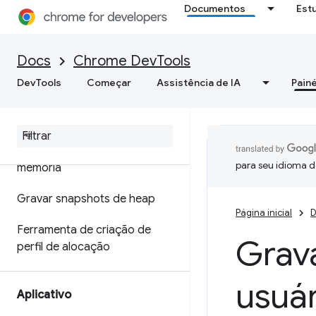
Documentos
Est
Otimizar a velocidade da Web
Memória
Docs
Chrome DevTools
DevTools
Começar
Assistência de IA
Painé
Visão geral
Terminologia de memória
Corrigir problemas de
para seu idioma d
memória
Gravar snapshots de heap
Página inicial
D
Ferramenta de criação de
Grav
perfil de alocação
usuár
Aplicativo