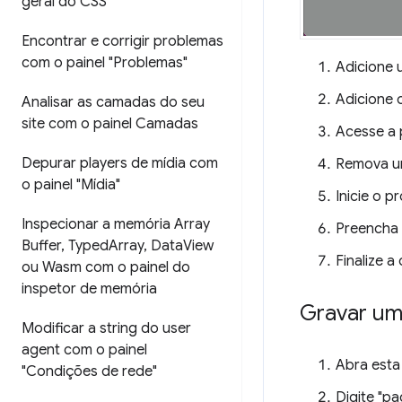
geral do CSS"
Encontrar e corrigir problemas
com o painel "Problemas"
Adicione 
Adicione 
Analisar as camadas do seu
site com o painel Camadas
Acesse a 
Depurar players de mídia com
Remova um
o painel "Mídia"
Inicie o p
Inspecionar a memória Array
Preencha 
Buffer
,
Typed
Array
,
Data
View
Finalize a
ou Wasm com o painel do
inspetor de memória
Gravar um
Modificar a string do user
agent com o painel
Abra esta
"Condições de rede"
Digite "p