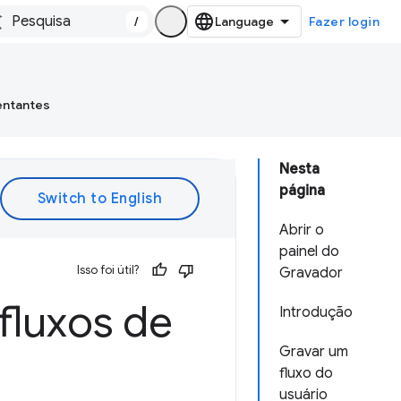
/
Fazer login
entantes
Nesta
página
Abrir o
painel do
Isso foi útil?
Gravador
 fluxos de
Introdução
Gravar um
fluxo do
usuário