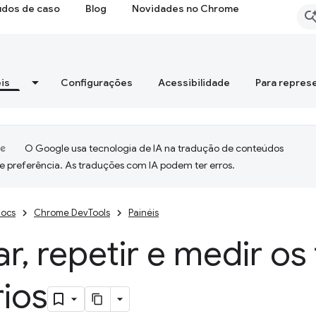
udos de caso
Blog
Novidades no Chrome
is
Configurações
Acessibilidade
Para repres
O Google usa tecnologia de IA na tradução de conteúdos
e preferência. As traduções com IA podem ter erros.
ocs
Chrome DevTools
Painéis
ar
,
repetir e medir os
ios