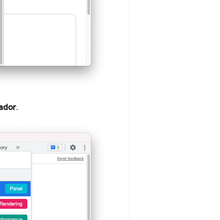
ador
.