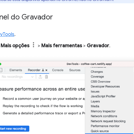
inel do Gravador
vTools
.
m
Mais opções
>
Mais ferramentas
>
Gravador
.