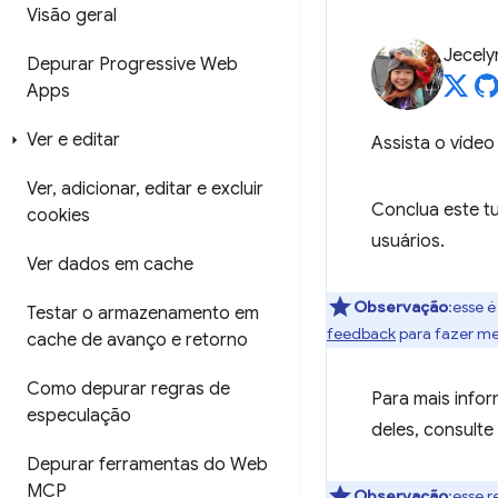
Visão geral
Jecely
Depurar Progressive Web
Apps
Ver e editar
Assista o víde
Ver
,
adicionar
,
editar e excluir
Conclua este tu
cookies
usuários.
Ver dados em cache
Observação
:esse 
Testar o armazenamento em
feedback
para fazer me
cache de avanço e retorno
Como depurar regras de
Para mais infor
especulação
deles, consulte
Depurar ferramentas do Web
MCP
Observação
:esse 