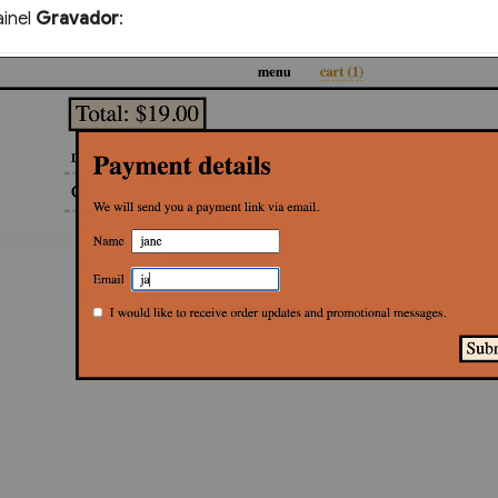
ainel
Gravador
: