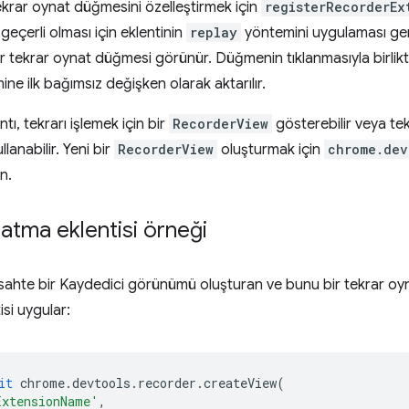
ekrar oynat düğmesini özelleştirmek için
registerRecorderEx
geçerli olması için eklentinin
replay
yöntemini uygulaması gere
ir tekrar oynat düğmesi görünür. Düğmenin tıklanmasıyla birlik
ne ilk bağımsız değişken olarak aktarılır.
ı, tekrarı işlemek için bir
RecorderView
gösterebilir veya tek
llanabilir. Yeni bir
RecorderView
oluşturmak için
chrome.dev
n.
atma eklentisi örneği
sahte bir Kaydedici görünümü oluşturan ve bunu bir tekrar o
isi uygular:
it
chrome
.
devtools
.
recorder
.
createView
(
ExtensionName'
,