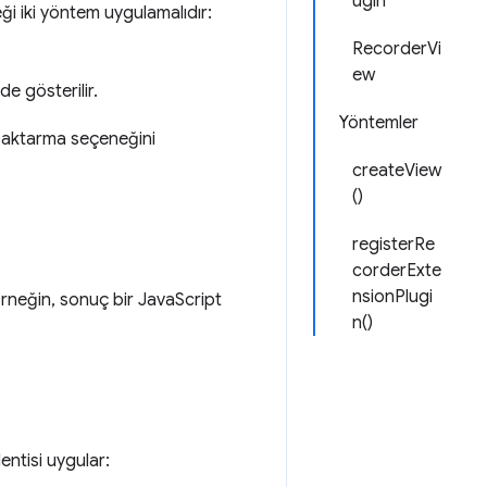
ugin
eği iki yöntem uygulamalıdır:
RecorderVi
ew
 gösterilir.
Yöntemler
a aktarma seçeneğini
createView
()
registerRe
corderExte
nsionPlugi
 Örneğin, sonuç bir JavaScript
n()
lentisi uygular: