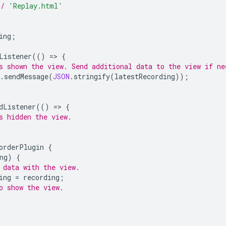
*/
'Replay.html'
ing
;
Listener
(()
=
>
{
s shown the view. Send additional data to the view if ne
.
sendMessage
(
JSON
.
stringify
(
latestRecording
));
dListener
(()
=
>
{
s hidden the view.
orderPlugin
{
ng
)
{
 data with the view.
ing
=
recording
;
o show the view.
;