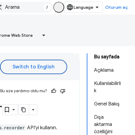
/
Oturum aç
rome Web Store
Bu sayfada
Açıklama
Kullanılabilirli
k
Bu size yardımcı oldu mu?
r
Genel Bakış
Dışa
aktarma
s.recorder
API'yi kullanın.
özelliğini