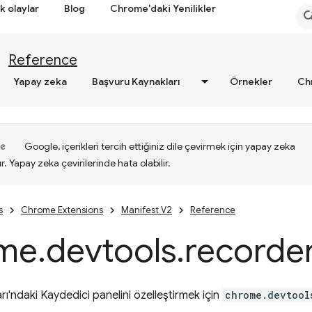
k olaylar
Blog
Chrome'daki Yenilikler
Reference
Yapay zeka
Başvuru Kaynakları
Örnekler
Ch
Google, içerikleri tercih ettiğiniz dile çevirmek için yapay zeka
ır. Yapay zeka çevirilerinde hata olabilir.
s
Chrome Extensions
Manifest V2
Reference
me
.
devtools
.
recorde
ları'ndaki Kaydedici panelini özelleştirmek için
chrome.devtool