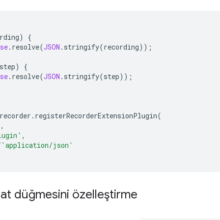
rding
)
{
se
.
resolve
(
JSON
.
stringify
(
recording
));
step
)
{
se
.
resolve
(
JSON
.
stringify
(
step
));
recorder
.
registerRecorderExtensionPlugin
(
),
lugin'
,
/
'application/json'
at düğmesini özelleştirme