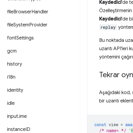
Kaydedici
'de t
Özelleştirmenin 
file
Browser
Handler
Kaydedici
'de b
file
System
Provider
replay
yöntemi
font
Settings
Bu noktada uzant
uzantı API'leri ku
gcm
yöntemini çağırı
history
Tekrar oyn
i18n
identity
Aşağıdaki kod, 
bir uzantı eklent
idle
input
.
ime
const
view
=
awa
instance
ID
/* name= */
'