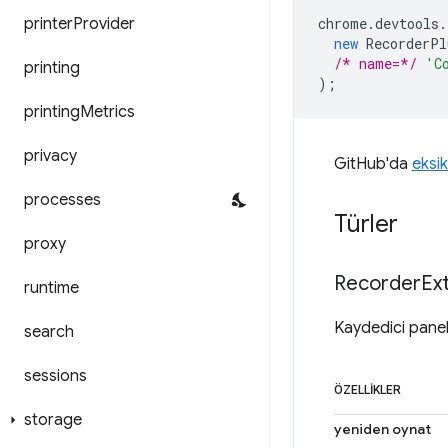
printer
Provider
chrome
.
devtools
.
new
RecorderPl
/* name=*/
'C
printing
);
printing
Metrics
privacy
GitHub'da
eksik
processes
Türler
proxy
Recorder
Ex
runtime
Kaydedici paneli
search
sessions
ÖZELLIKLER
storage
yeniden oynat