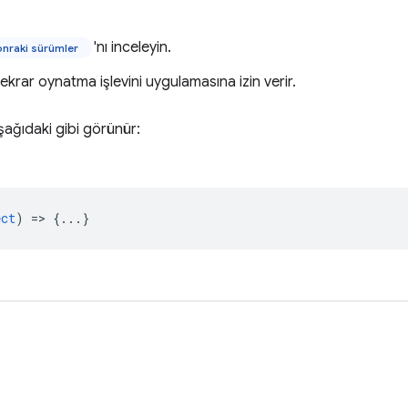
'nı inceleyin.
onraki sürümler
tekrar oynatma işlevini uygulamasına izin verir.
aşağıdaki gibi görünür:
ect
) => {...}