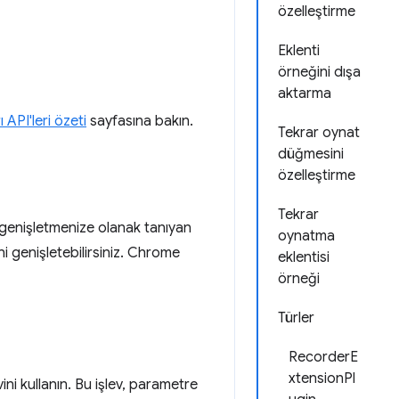
özelleştirme
Eklenti
örneğini dışa
aktarma
ı API'leri özeti
sayfasına bakın.
Tekrar oynat
düğmesini
özelleştirme
Tekrar
genişletmenize olanak tanıyan
oynatma
i genişletebilirsiniz. Chrome
eklentisi
örneği
Türler
RecorderE
xtensionPl
vini kullanın. Bu işlev, parametre