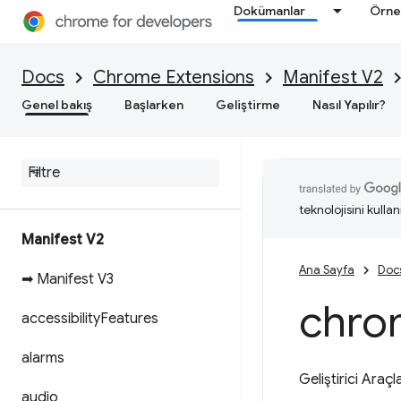
Dokümanlar
Örne
Docs
Chrome Extensions
Manifest V2
Genel bakış
Başlarken
Geliştirme
Nasıl Yapılır?
teknolojisini kullan
Manifest V2
Ana Sayfa
Doc
➡ Manifest V3
chro
accessibility
Features
alarms
Geliştirici Araç
audio