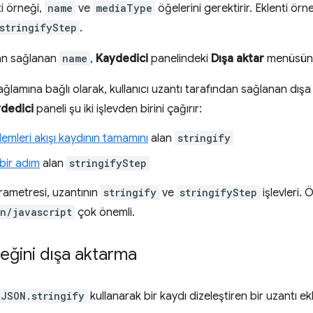
ti örneği,
name
ve
mediaType
öğelerini gerektirir. Eklenti örn
stringifyStep
.
dan sağlanan
name
,
Kaydedici
panelindeki
Dışa aktar
menüsünde
ğlamına bağlı olarak, kullanıcı uzantı tarafından sağlanan dış
dedici
paneli şu iki işlevden birini çağırır:
şlemleri akışı kaydının tamamını
alan
stringify
 bir adım
alan
stringifyStep
ametresi, uzantının
stringify
ve
stringifyStep
işlevleri.
n/javascript
çok önemli.
neğini dışa aktarma
JSON.stringify
kullanarak bir kaydı dizeleştiren bir uzantı ek