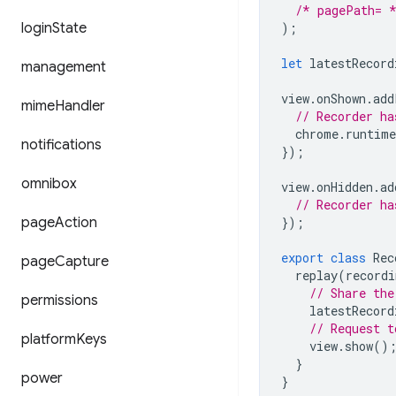
/* pagePath= 
login
State
);
let
latestRecord
management
view
.
onShown
.
add
mime
Handler
// Recorder ha
chrome
.
runtime
notifications
});
omnibox
view
.
onHidden
.
ad
// Recorder ha
page
Action
});
export
class
Rec
page
Capture
replay
(
recordi
// Share the
permissions
latestRecord
// Request t
platform
Keys
view
.
show
()
}
power
}