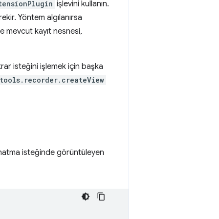
tensionPlugin
işlevini kullanın.
kir. Yöntem algılanırsa
te mevcut kayıt nesnesi,
rar isteğini işlemek için başka
tools.recorder.createView
ynatma isteğinde görüntüleyen