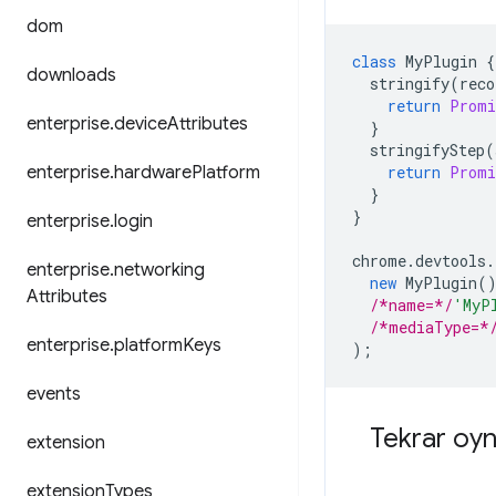
dom
class
MyPlugin
{
downloads
stringify
(
reco
return
Promi
enterprise
.
device
Attributes
}
stringifyStep
(
enterprise
.
hardware
Platform
return
Promi
}
}
enterprise
.
login
chrome
.
devtools
.
enterprise
.
networking
new
MyPlugin
(
Attributes
/*name=*/
'MyP
/*mediaType=*
enterprise
.
platform
Keys
);
events
Tekrar oyn
extension
extension
Types