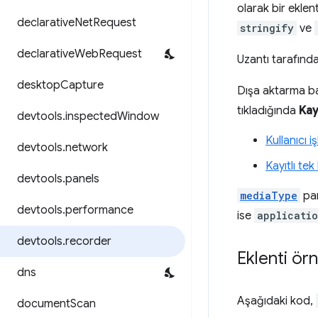
olarak bir eklen
declarative
Net
Request
stringify
ve
declarative
Web
Request
Uzantı tarafın
desktop
Capture
Dışa aktarma ba
tıkladığında
Kay
devtools
.
inspected
Window
Kullanıcı i
devtools
.
network
Kayıtlı tek
devtools
.
panels
mediaType
par
devtools
.
performance
ise
applicatio
devtools
.
recorder
Eklenti ör
dns
Aşağıdaki kod,
document
Scan