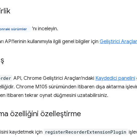
rlik
'nı inceleyin.
onraki sürümler
rı API'lerinin kullanımıyla ilgili genel bilgiler için
Geliştirici Araçlar
ış
order
API, Chrome Geliştirici Araçları'ndaki
Kaydedici panelini
elliğidir. Chrome M105 sürümünden itibaren dışa aktarma işlevin
 itibaren tekrar oynat düğmesini uzatabilirsiniz.
ma özelliğini özelleştirme
tisini kaydetmek için
registerRecorderExtensionPlugin
işle