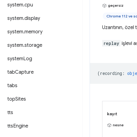
system
.
cpu
geçersiz
Chrome 112 ve s
system
.
display
Uzantının, özel 
system
.
memory
replay
işlevi 
system
.
storage
system
Log
tab
Capture
(
recording
:
obj
tabs
top
Sites
tts
kayıt
nesne
tts
Engine