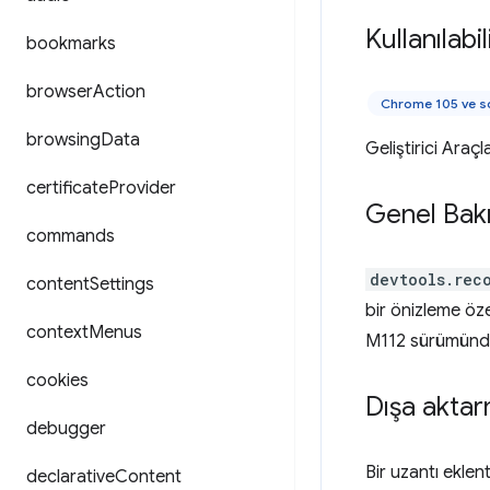
Kullanılabili
bookmarks
browser
Action
Chrome 105 ve s
browsing
Data
Geliştirici Araçla
certificate
Provider
Genel Bak
commands
devtools.rec
content
Settings
bir önizleme öz
context
Menus
M112 sürümünden
cookies
Dışa aktar
debugger
Bir uzantı eklen
declarative
Content