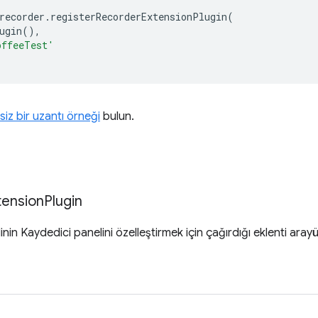
recorder
.
registerRecorderExtensionPlugin
(
ugin
(),
offeeTest'
siz bir uzantı örneği
bulun.
tension
Plugin
nin Kaydedici panelini özelleştirmek için çağırdığı eklenti aray