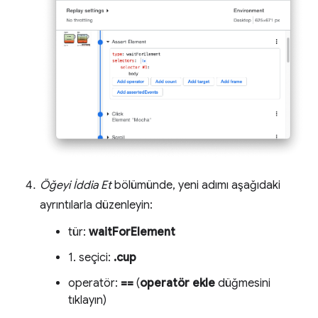
Öğeyi İddia Et
bölümünde, yeni adımı aşağıdaki
ayrıntılarla düzenleyin:
tür:
waitForElement
1. seçici:
.cup
operatör:
==
(
operatör ekle
düğmesini
tıklayın)