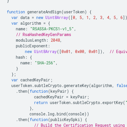
}
function
generateAndSign
(
userToken
)
{
var
data
=
new
Uint8Array
([
0
,
5
,
1
,
2
,
3
,
4
,
5
,
6
]
var
algorithm
=
{
name
:
"RSASSA-PKCS1-v1_5"
,
// RsaHashedKeyGenParams
modulusLength
:
2048
,
publicExponent
:
new
Uint8Array
([
0x01
,
0x00
,
0x01
]),
// Equi
hash
:
{
name
:
"SHA-256"
,
}
};
var
cachedKeyPair
;
userToken
.
subtleCrypto
.
generateKey
(
algorithm
,
fals
.
then
(
function
(
keyPair
)
{
cachedKeyPair
=
keyPair
;
return
userToken
.
subtleCrypto
.
exportKey
(
},
console
.
log
.
bind
(
console
))
.
then
(
function
(
publicKeySpki
)
{
// Build the Certification Request using 