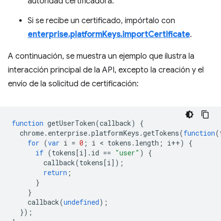
autoridad certificadora.
Si se recibe un certificado, impórtalo con
enterprise.platformKeys.importCertificate
.
A continuación, se muestra un ejemplo que ilustra la
interacción principal de la API, excepto la creación y el
envío de la solicitud de certificación:
function
getUserToken
(
callback
)
{
chrome
.
enterprise
.
platformKeys
.
getTokens
(
function
(
for
(
var
i
=
0
;
i
 < 
tokens
.
length
;
i
++
)
{
if
(
tokens
[
i
].
id
==
"user"
)
{
callback
(
tokens
[
i
]);
return
;
}
}
callback
(
undefined
);
});