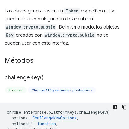
Las claves generadas en un
Token
específico no se
pueden usar con ningún otro token ni con
window.crypto.subtle
. Del mismo modo, los objetos
Key
creados con
window.crypto.subtle
no se
pueden usar con esta interfaz.
Métodos
challenge
Key(
)
Promise
Chrome 110 y versiones posteriores
chrome
.
enterprise
.
platformKeys
.
challengeKey
(
options
:
ChallengeKeyOptions
,
callback?
:
function
,