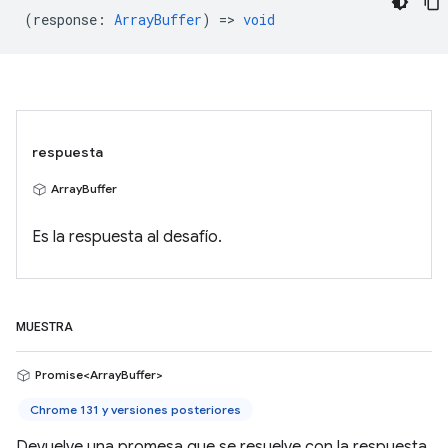
(
response
:
ArrayBuffer
) =>
void
respuesta
ArrayBuffer
Es la respuesta al desafío.
MUESTRA
Promise<ArrayBuffer>
Chrome 131 y versiones posteriores
Devuelve una promesa que se resuelve con la respuesta