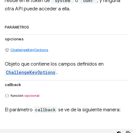
reside en el token de
"system"
o
"user"
, y ninguna
otra API puede acceder a ella.
PARÁMETROS
opciones
ChallengeKeyOptions
Objeto que contiene los campos definidos en
ChallengeKeyOptions
.
callback
función
opcional
El parámetro
callback
se ve de la siguiente manera: