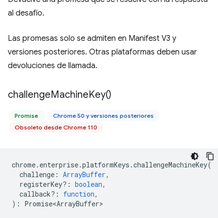
al desafío.
Las promesas solo se admiten en Manifest V3 y
versiones posteriores. Otras plataformas deben usar
devoluciones de llamada.
challenge
Machine
Key(
)
Promise
Chrome 50 y versiones posteriores
Obsoleto desde Chrome 110
chrome
.
enterprise
.
platformKeys
.
challengeMachineKey
(
challenge
:
ArrayBuffer
,
registerKey?
:
boolean
,
callback?
:
function
,
)
:
Promise<ArrayBuffer>