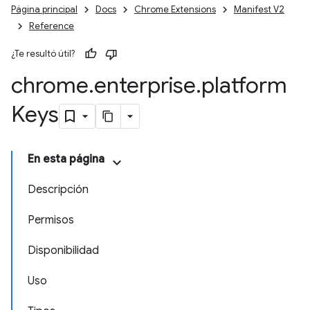
Página principal
Docs
Chrome Extensions
Manifest V2
Reference
¿Te resultó útil?
chrome
.
enterprise
.
platform
Keys
En esta página
Descripción
Permisos
Disponibilidad
Uso