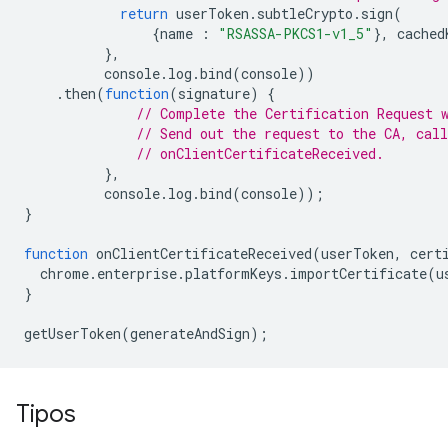
return
userToken
.
subtleCrypto
.
sign
(
{
name
:
"RSASSA-PKCS1-v1_5"
},
cached
},
console
.
log
.
bind
(
console
))
.
then
(
function
(
signature
)
{
// Complete the Certification Request 
// Send out the request to the CA, call
// onClientCertificateReceived.
},
console
.
log
.
bind
(
console
));
}
function
onClientCertificateReceived
(
userToken
,
cert
chrome
.
enterprise
.
platformKeys
.
importCertificate
(
u
}
getUserToken
(
generateAndSign
);
Tipos