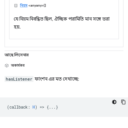
নিয়ম
<anyany>[]
যে নিয়ম নিবন্ধিত ছিল, ঐচ্ছিক পরামিতি মান সঙ্গে ভরা
হয়.
আছে লিসেনার
অকার্যকর
hasListener
ফাংশন এর মত দেখাচ্ছে:
(
callback
:
H
) => {...}