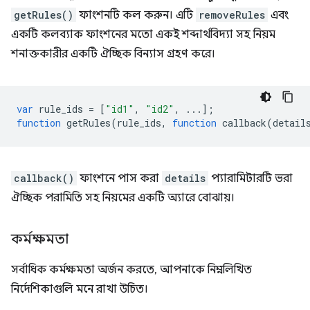
getRules()
ফাংশনটি কল করুন। এটি
removeRules
এবং
একটি কলব্যাক ফাংশনের মতো একই শব্দার্থবিদ্যা সহ নিয়ম
শনাক্তকারীর একটি ঐচ্ছিক বিন্যাস গ্রহণ করে।
var
rule_ids
=
[
"id1"
,
"id2"
,
...];
function
getRules
(
rule_ids
,
function
callback
(
detail
callback()
ফাংশনে পাস করা
details
প্যারামিটারটি ভরা
ঐচ্ছিক পরামিতি সহ নিয়মের একটি অ্যারে বোঝায়।
কর্মক্ষমতা
সর্বাধিক কর্মক্ষমতা অর্জন করতে, আপনাকে নিম্নলিখিত
নির্দেশিকাগুলি মনে রাখা উচিত।