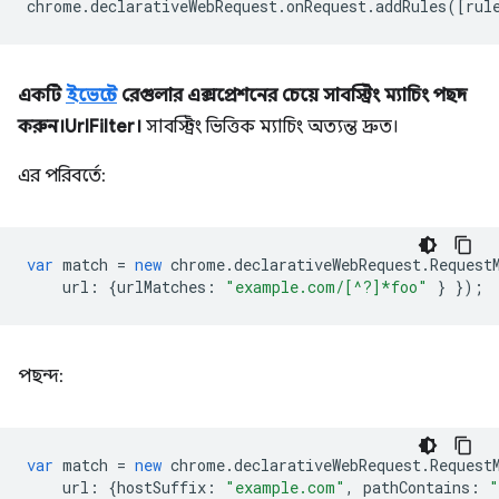
chrome
.
declarativeWebRequest
.
onRequest
.
addRules
([
rul
একটি
ইভেন্টে
রেগুলার এক্সপ্রেশনের চেয়ে সাবস্ট্রিং ম্যাচিং পছন্দ
করুন।UrlFilter।
সাবস্ট্রিং ভিত্তিক ম্যাচিং অত্যন্ত দ্রুত।
এর পরিবর্তে:
var
match
=
new
chrome
.
declarativeWebRequest
.
Request
url
:
{
urlMatches
:
"example.com/[^?]*foo"
}
});
পছন্দ:
var
match
=
new
chrome
.
declarativeWebRequest
.
Request
url
:
{
hostSuffix
:
"example.com"
,
pathContains
:
"