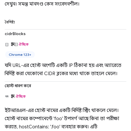
দেখুন। সমস্ত মানদণ্ড কেস সংবেদনশীল।
বৈশিষ্ট্য
cidrBlocks
স্ট্রিং[]
ঐচ্ছিক
Chrome 123+
যদি URL-এর হোস্ট অংশটি একটি IP ঠিকানা হয় এবং অ্যারেতে
নির্দিষ্ট করা যেকোনো CIDR ব্লকের মধ্যে থাকে তাহলে মেলে।
হোস্ট ধারণ করে
স্ট্রিং
ঐচ্ছিক
ইউআরএল-এর হোস্ট নামের একটি নির্দিষ্ট স্ট্রিং থাকলে মেলে।
হোস্ট নামের কম্পোনেন্টে 'foo' উপসর্গ আছে কিনা তা পরীক্ষা
করতে, hostContains: '.foo' ব্যবহার করুন। এটি