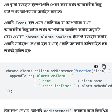
এর দ্বারা ব্যবহৃত ইভেন্টগুলি প্রেরণ করে যখন আকর্ষণীয় কিছু
ঘটে তখন আপনাকে অবহিত করতে।
একটি
Event
হল এমন একটি বস্তু যা আপনাকে যখন
আকর্ষণীয় কিছু ঘটবে তখন আপনাকে অবহিত করার অনুমতি
দেয়। এখানে
chrome.alarms.onAlarm
ইভেন্ট ব্যবহার করার
একটি উদাহরণ দেওয়া হল যখনই একটি অ্যালার্ম অতিবাহিত হয়
তখনই সূচিত হয়:
chrome
.
alarms
.
onAlarm
.
addListener
(
function
(
alarm
)
{
appendToLog
(
'alarms.onAlarm --'
+
' name: '
+
alarm
.
name
+
' scheduledTime: '
+
alarm
.
schedule
});
উদাহরণ দেখায়, আপনি
addListener()
ব্যবহার করে বিজ্ঞপ্তির