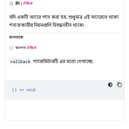
স্ট্রিং[]
ঐচ্ছিক
যদি একটি অ্যারে পাস করা হয়, শুধুমাত্র এই অ্যারেতে থাকা
শনাক্তকারীর নিয়মগুলি নিবন্ধনহীন থাকে৷
কলব্যাক
ফাংশন
ঐচ্ছিক
callback
প্যারামিটারটি এর মতো দেখাচ্ছে:
() =>
void