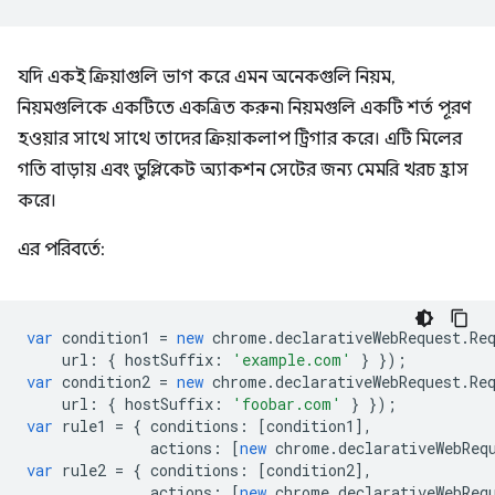
যদি একই ক্রিয়াগুলি ভাগ করে এমন অনেকগুলি নিয়ম,
নিয়মগুলিকে একটিতে একত্রিত করুন৷ নিয়মগুলি একটি শর্ত পূরণ
হওয়ার সাথে সাথে তাদের ক্রিয়াকলাপ ট্রিগার করে। এটি মিলের
গতি বাড়ায় এবং ডুপ্লিকেট অ্যাকশন সেটের জন্য মেমরি খরচ হ্রাস
করে।
এর পরিবর্তে:
var
condition1
=
new
chrome
.
declarativeWebRequest
.
Re
url
:
{
hostSuffix
:
'example.com'
}
});
var
condition2
=
new
chrome
.
declarativeWebRequest
.
Re
url
:
{
hostSuffix
:
'foobar.com'
}
});
var
rule1
=
{
conditions
:
[
condition1
],
actions
:
[
new
chrome
.
declarativeWebReq
var
rule2
=
{
conditions
:
[
condition2
],
actions
:
[
new
chrome
.
declarativeWebReq