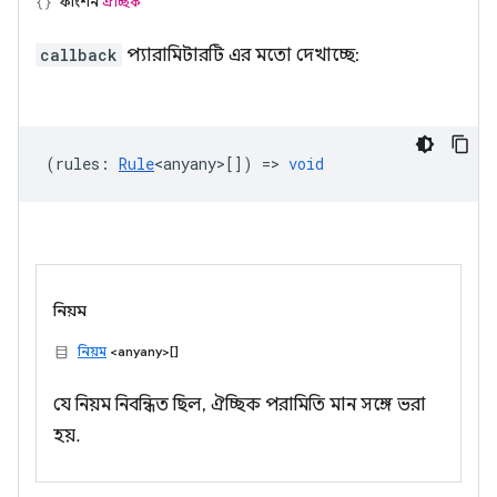
ফাংশন
ঐচ্ছিক
callback
প্যারামিটারটি এর মতো দেখাচ্ছে:
(
rules
:
Rule
<anyany>
[]) =>
void
নিয়ম
নিয়ম
<anyany>[]
যে নিয়ম নিবন্ধিত ছিল, ঐচ্ছিক পরামিতি মান সঙ্গে ভরা
হয়.