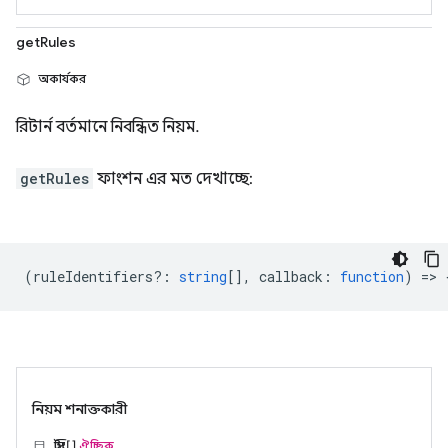
getRules
অকার্যকর
রিটার্ন বর্তমানে নিবন্ধিত নিয়ম.
getRules
ফাংশন এর মত দেখাচ্ছে:
(
ruleIdentifiers?
:
string
[],
callback
:
function
) => 
নিয়ম শনাক্তকারী
স্ট্রিং[]
ঐচ্ছিক