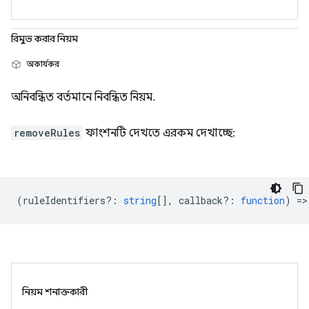
রিমুভ করার নিয়ম
অকার্যকর
অনিবন্ধিত বর্তমানে নিবন্ধিত নিয়ম.
removeRules
ফাংশনটি দেখতে এরকম দেখাচ্ছে:
(
ruleIdentifiers?
:
string
[],
callback?
:
function
) =>
নিয়ম শনাক্তকারী