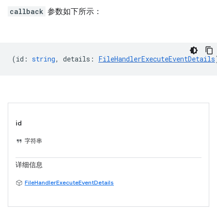
callback
参数如下所示：
(
id
:
string
,
details
:
FileHandlerExecuteEventDetails
id
字符串
详细信息
FileHandlerExecuteEventDetails