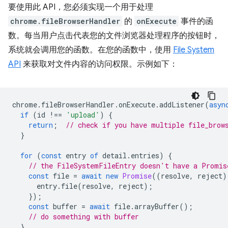
要使用此 API，您必须实现一个用于处理
chrome.fileBrowserHandler
的
onExecute
事件的函
数。每当用户点击代表您的文件浏览器处理程序的按钮时，
系统就会调用您的函数。在您的函数中，使用
File System
API
来获取对文件内容的访问权限。示例如下：
chrome
.
fileBrowserHandler
.
onExecute
.
addListener
(
asyn
if
(
id
!==
'upload'
)
{
return
;
// check if you have multiple file_brow
}
for
(
const
entry
of
detail
.
entries
)
{
// the FileSystemFileEntry doesn't have a Promis
const
file
=
await
new
Promise
((
resolve
,
reject
)
entry
.
file
(
resolve
,
reject
);
});
const
buffer
=
await
file
.
arrayBuffer
();
// do something with buffer
}