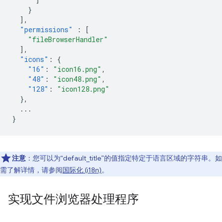
}
],
"permissions"
:
[
"fileBrowserHandler"
],
"icons"
:
{
"16"
:
"icon16.png"
,
"48"
:
"icon48.png"
,
"128"
:
"icon128.png"
},
...
}
注意
：您可以为“default_title”的值指定特定于语言区域的字符串。如
需了解详情，请参阅
国际化 (i18n)
。
实现文件浏览器处理程序