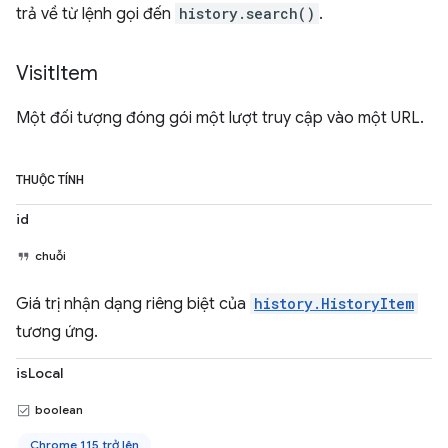
trả về từ lệnh gọi đến
history.search()
.
Visit
Item
Một đối tượng đóng gói một lượt truy cập vào một URL.
THUỘC TÍNH
id
chuỗi
Giá trị nhận dạng riêng biệt của
history.HistoryItem
tương ứng.
isLocal
boolean
Chrome 115 trở lên