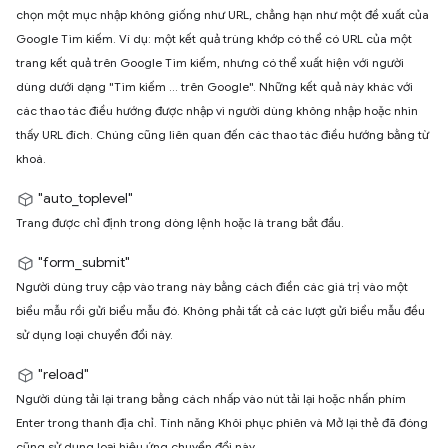
chọn một mục nhập không giống như URL, chẳng hạn như một đề xuất của
Google Tìm kiếm. Ví dụ: một kết quả trùng khớp có thể có URL của một
trang kết quả trên Google Tìm kiếm, nhưng có thể xuất hiện với người
dùng dưới dạng "Tìm kiếm ... trên Google". Những kết quả này khác với
các thao tác điều hướng được nhập vì người dùng không nhập hoặc nhìn
thấy URL đích. Chúng cũng liên quan đến các thao tác điều hướng bằng từ
khoá.
"auto_toplevel"
Trang được chỉ định trong dòng lệnh hoặc là trang bắt đầu.
"form_submit"
Người dùng truy cập vào trang này bằng cách điền các giá trị vào một
biểu mẫu rồi gửi biểu mẫu đó. Không phải tất cả các lượt gửi biểu mẫu đều
sử dụng loại chuyển đổi này.
"reload"
Người dùng tải lại trang bằng cách nhấp vào nút tải lại hoặc nhấn phím
Enter trong thanh địa chỉ. Tính năng Khôi phục phiên và Mở lại thẻ đã đóng
cũng sử dụng loại hiệu ứng chuyển đổi này.