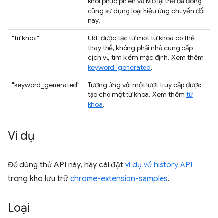
khôi phục phiên và Mở lại thẻ đã đóng
cũng sử dụng loại hiệu ứng chuyển đổi
này.
"từ khóa"
URL được tạo từ một từ khoá có thể
thay thế, không phải nhà cung cấp
dịch vụ tìm kiếm mặc định. Xem thêm
keyword_generated
.
"keyword_generated"
Tương ứng với một lượt truy cập được
tạo cho một từ khoá. Xem thêm
từ
khoá
.
Ví dụ
Để dùng thử API này, hãy cài đặt
ví dụ về history API
trong kho lưu trữ
chrome-extension-samples
.
Loại