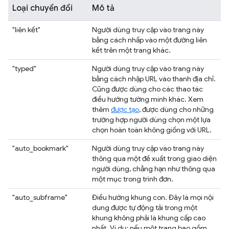
Loại chuyển đổi
Mô tả
"liên kết"
Người dùng truy cập vào trang này
bằng cách nhấp vào một đường liên
kết trên một trang khác.
"typed"
Người dùng truy cập vào trang này
bằng cách nhập URL vào thanh địa chỉ.
Cũng được dùng cho các thao tác
điều hướng tường minh khác. Xem
thêm
được tạo
, được dùng cho những
trường hợp người dùng chọn một lựa
chọn hoàn toàn không giống với URL.
"auto_bookmark"
Người dùng truy cập vào trang này
thông qua một đề xuất trong giao diện
người dùng, chẳng hạn như thông qua
một mục trong trình đơn.
"auto_subframe"
Điều hướng khung con. Đây là mọi nội
dung được tự động tải trong một
khung không phải là khung cấp cao
nhất. Ví dụ: nếu một trang bao gồm