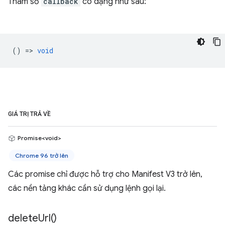
Tham số
callback
có dạng như sau:
() =>
void
GIÁ TRỊ TRẢ VỀ
Promise<void>
Chrome 96 trở lên
Các promise chỉ được hỗ trợ cho Manifest V3 trở lên,
các nền tảng khác cần sử dụng lệnh gọi lại.
delete
Url(
)