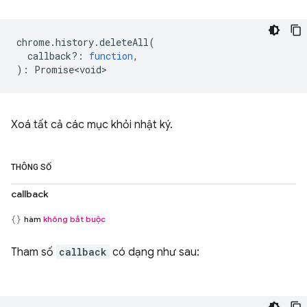
chrome
.
history
.
deleteAll
(
callback?
:
function
,
)
:
Promise<void>
Xoá tất cả các mục khỏi nhật ký.
THÔNG SỐ
callback
hàm
không bắt buộc
Tham số
callback
có dạng như sau: