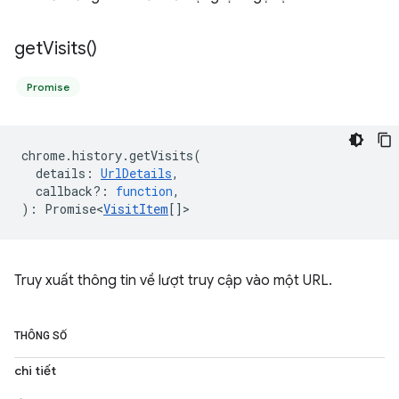
get
Visits(
)
Promise
chrome
.
history
.
getVisits
(
details
:
UrlDetails
,
callback?
:
function
,
)
:
Promise<
VisitItem
[]
>
Truy xuất thông tin về lượt truy cập vào một URL.
THÔNG SỐ
chi tiết