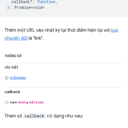
callback?
:
function
,
)
:
Promise<void>
Thêm một URL vào nhật ký tại thời điểm hiện tại với
loại
chuyển đổi
là "link".
THÔNG SỐ
chi tiết
UrlDetails
callback
hàm
không bắt buộc
Tham số
callback
có dạng như sau: