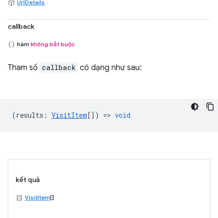
UrlDetails
callback
hàm
không bắt buộc
Tham số
callback
có dạng như sau:
(
results
:
VisitItem
[]) =>
void
kết quả
VisitItem
[]