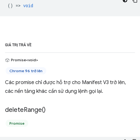
() =>
void
GIÁ TRỊ TRẢ VỀ
Promise<void>
Chrome 96 trở lên
Các promise chỉ được hỗ trợ cho Manifest V3 trở lên,
các nền tảng khác cần sử dụng lệnh gọi lại.
delete
Range(
)
Promise