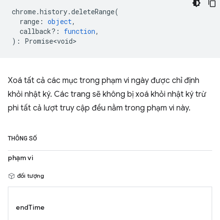
chrome
.
history
.
deleteRange
(
range
:
object
,
callback?
:
function
,
)
:
Promise<void>
Xoá tất cả các mục trong phạm vi ngày được chỉ định
khỏi nhật ký. Các trang sẽ không bị xoá khỏi nhật ký trừ
phi tất cả lượt truy cập đều nằm trong phạm vi này.
THÔNG SỐ
phạm vi
đối tượng
endTime