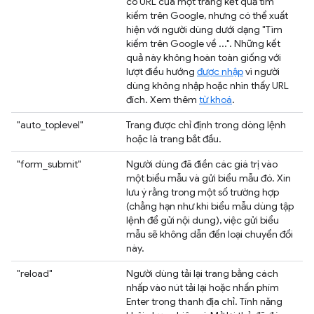
có URL của một trang kết quả tìm
kiếm trên Google, nhưng có thể xuất
hiện với người dùng dưới dạng "Tìm
kiếm trên Google về ...". Những kết
quả này không hoàn toàn giống với
lượt điều hướng
được nhập
vì người
dùng không nhập hoặc nhìn thấy URL
đích. Xem thêm
từ khoá
.
"auto_toplevel"
Trang được chỉ định trong dòng lệnh
hoặc là trang bắt đầu.
"form_submit"
Người dùng đã điền các giá trị vào
một biểu mẫu và gửi biểu mẫu đó. Xin
lưu ý rằng trong một số trường hợp
(chẳng hạn như khi biểu mẫu dùng tập
lệnh để gửi nội dung), việc gửi biểu
mẫu sẽ không dẫn đến loại chuyển đổi
này.
"reload"
Người dùng tải lại trang bằng cách
nhấp vào nút tải lại hoặc nhấn phím
Enter trong thanh địa chỉ. Tính năng