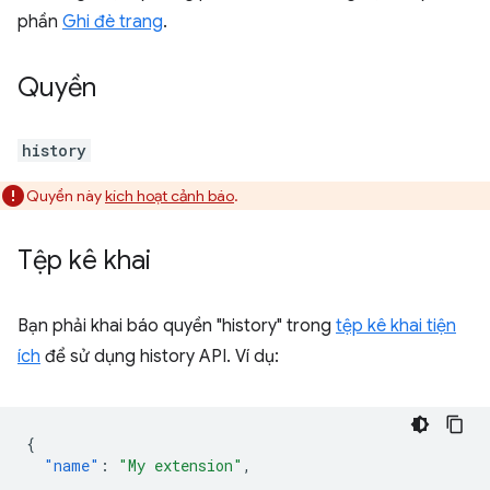
phần
Ghi đè trang
.
Quyền
history
Quyền này
kích hoạt cảnh báo
.
Tệp kê khai
Bạn phải khai báo quyền "history" trong
tệp kê khai tiện
ích
để sử dụng history API. Ví dụ:
{
"name"
:
"My extension"
,
...