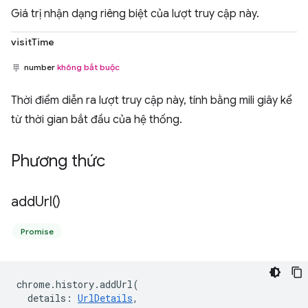
Giá trị nhận dạng riêng biệt của lượt truy cập này.
visitTime
number
không bắt buộc
Thời điểm diễn ra lượt truy cập này, tính bằng mili giây kể
từ thời gian bắt đầu của hệ thống.
Phương thức
add
Url(
)
Promise
chrome
.
history
.
addUrl
(
details
:
UrlDetails
,