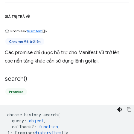
GIÁ TRỊ TRẢ VỀ
Promise<
VisitItem
[]>
Chrome 96 trở lên
Các promise chỉ được hỗ trợ cho Manifest V3 trở lên,
các nền tảng khác cần sử dụng lệnh gọi lại.
search(
)
Promise
chrome
.
history
.
search
(
query
:
object
,
callback?
:
function
,
)
:
Promise<
HistoryItem
[]
>