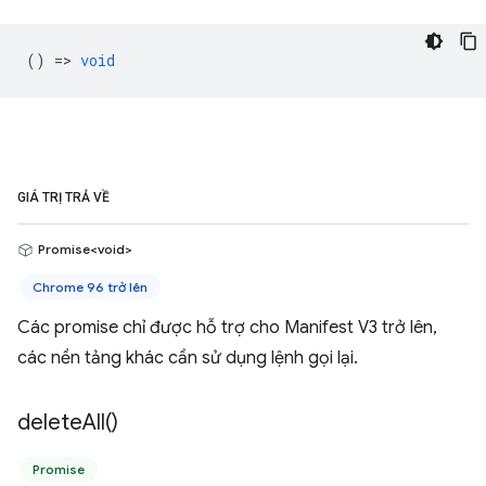
() =>
void
GIÁ TRỊ TRẢ VỀ
Promise<void>
Chrome 96 trở lên
Các promise chỉ được hỗ trợ cho Manifest V3 trở lên,
các nền tảng khác cần sử dụng lệnh gọi lại.
delete
All(
)
Promise