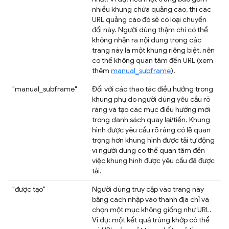
nhiều khung chứa quảng cáo, thì các
URL quảng cáo đó sẽ có loại chuyển
đổi này. Người dùng thậm chí có thể
không nhận ra nội dung trong các
trang này là một khung riêng biệt, nên
có thể không quan tâm đến URL (xem
thêm
manual_subframe
).
"manual_subframe"
Đối với các thao tác điều hướng trong
khung phụ do người dùng yêu cầu rõ
ràng và tạo các mục điều hướng mới
trong danh sách quay lại/tiến. Khung
hình được yêu cầu rõ ràng có lẽ quan
trọng hơn khung hình được tải tự động
vì người dùng có thể quan tâm đến
việc khung hình được yêu cầu đã được
tải.
"được tạo"
Người dùng truy cập vào trang này
bằng cách nhập vào thanh địa chỉ và
chọn một mục không giống như URL.
Ví dụ: một kết quả trùng khớp có thể