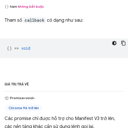
hàm
không bắt buộc
Tham số
callback
có dạng như sau:
() =>
void
GIÁ TRỊ TRẢ VỀ
Promise<void>
Chrome 96 trở lên
Các promise chỉ được hỗ trợ cho Manifest V3 trở lên,
các nền tảng khác cần sử dụng lệnh gọi lại.