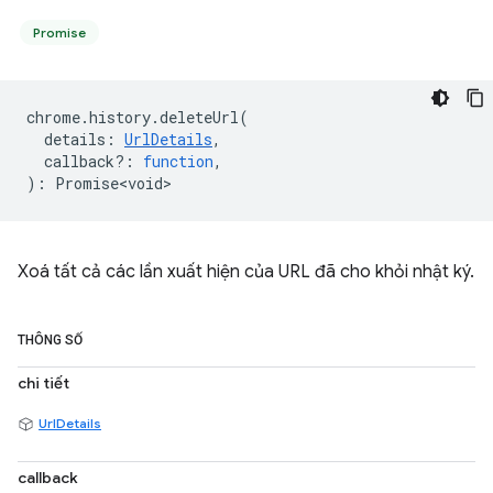
Promise
chrome
.
history
.
deleteUrl
(
details
:
UrlDetails
,
callback?
:
function
,
)
:
Promise<void>
Xoá tất cả các lần xuất hiện của URL đã cho khỏi nhật ký.
THÔNG SỐ
chi tiết
UrlDetails
callback