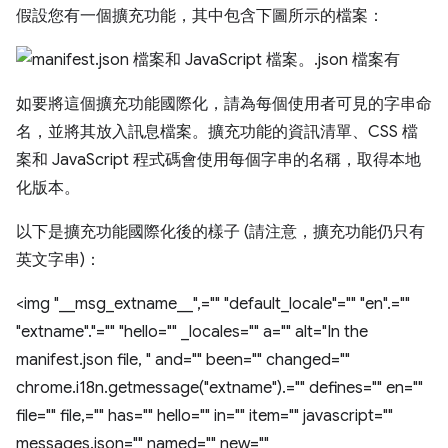
假設您有一個擴充功能，其中包含下圖所示的檔案：
如要將這個擴充功能國際化，請為每個使用者可見的字串命
名，並將其放入訊息檔案。擴充功能的資訊清單、CSS 檔
案和 JavaScript 程式碼會使用每個字串的名稱，取得本地
化版本。
以下是擴充功能國際化後的樣子 (請注意，擴充功能仍只有
英文字串)：
<img "__msg_extname__",="" "default_locale"="" "en".=""
"extname"."="" "hello="" _locales="" a="" alt="In the
manifest.json file, " and="" been="" changed=""
chrome.i18n.getmessage("extname").="" defines="" en=""
file="" file,="" has="" hello="" in="" item="" javascript=""
messages.json="" named="" new=""