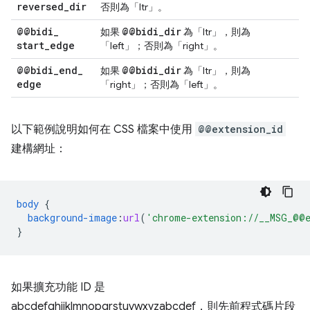
reversed
_
dir
否則為「ltr」。
@@bidi
_
@@bidi
_
dir
如果
為「ltr」，則為
start
_
edge
「left」；否則為「right」。
@@bidi
_
end
_
@@bidi
_
dir
如果
為「ltr」，則為
edge
「right」；否則為「left」。
以下範例說明如何在 CSS 檔案中使用
@@extension_id
建構網址：
body
{
background-image
:
url
(
'chrome-extension://__MSG_@@e
}
如果擴充功能 ID 是
abcdefghijklmnopqrstuvwxyzabcdef，則先前程式碼片段