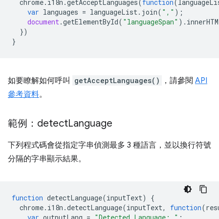
chrome
.
i18n
.
getAcceptLanguages
(
function
(
languageLi
var
languages
=
languageList
.
join
(
","
);
document
.
getElementById
(
"languageSpan"
).
innerHTM
})
}
如要瞭解如何呼叫
getAcceptLanguages()
，請參閱
API
參考資料
。
範例：detect
Language
下列程式碼會從指定字串偵測最多 3 種語言，並以換行符號
分隔的字串顯示結果。
function
detectLanguage
(
inputText
)
{
chrome
.
i18n
.
detectLanguage
(
inputText
,
function
(
res
var
outputLang
=
"Detected Language: "
;