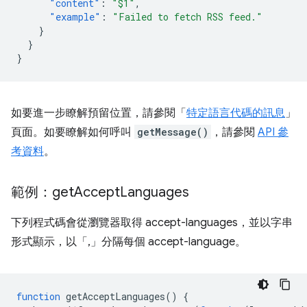
"content"
:
"$1"
,
"example"
:
"Failed to fetch RSS feed."
}
}
}
如要進一步瞭解預留位置，請參閱「
特定語言代碼的訊息
」
頁面。如要瞭解如何呼叫
getMessage()
，請參閱
API 參
考資料
。
範例：get
Accept
Languages
下列程式碼會從瀏覽器取得 accept-languages，並以字串
形式顯示，以「,」分隔每個 accept-language。
function
getAcceptLanguages
()
{