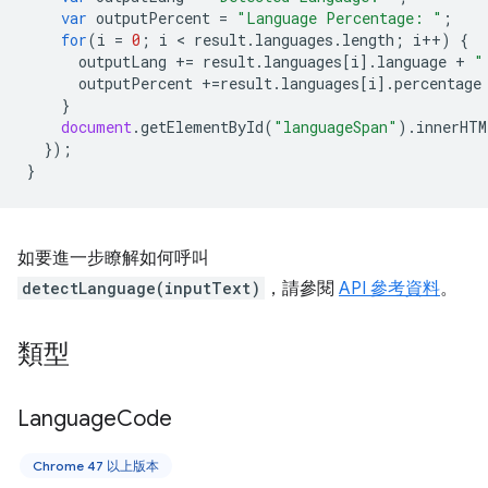
var
outputPercent
=
"Language Percentage: "
;
for
(
i
=
0
;
i
 < 
result
.
languages
.
length
;
i
++
)
{
outputLang
+=
result
.
languages
[
i
].
language
+
"
outputPercent
+=
result
.
languages
[
i
].
percentage
}
document
.
getElementById
(
"languageSpan"
).
innerHTM
});
}
如要進一步瞭解如何呼叫
detectLanguage(inputText)
，請參閱
API 參考資料
。
類型
Language
Code
Chrome 47 以上版本