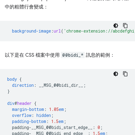
中的粗體行會變成：
background-image
:
url
(
'chrome-extension://abcdefghi
以下是在 CSS 檔案中使用
@@bidi_*
訊息的範例：
body
{
direction
:
__MSG_
@@
bidi_dir__
;
}
div
#
header
{
margin-bottom
:
1.05
em
;
overflow
:
hidden
;
padding-bottom
:
1.5
em
;
padding-__MSG_@@
bidi_start_edge__
:
0
;
padding-__MSG_@@
bidi_end_edge__
:
1.5
em
;