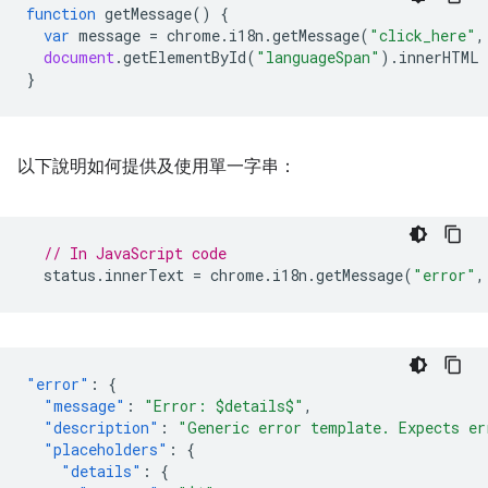
function
getMessage
()
{
var
message
=
chrome
.
i18n
.
getMessage
(
"click_here"
,
document
.
getElementById
(
"languageSpan"
).
innerHTML
}
以下說明如何提供及使用單一字串：
// In JavaScript code
status
.
innerText
=
chrome
.
i18n
.
getMessage
(
"error"
,
"error"
:
{
"message"
:
"Error: $details$"
,
"description"
:
"Generic error template. Expects er
"placeholders"
:
{
"details"
:
{