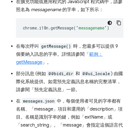
在擴充功能或應用程式的 JavaScript 程式碼中，請參
照名為
messagename
的字串，如下所示：
chrome
.
i18n
.
getMessage
(
"messagename"
)
在每次呼叫
getMessage()
時，您最多可以提供 9
個要納入訊息的字串。詳情請參閱「
範例：
getMessage
」。
部分訊息 (例如
@@bidi_dir
和
@@ui_locale
) 由國
際化系統提供。如需預先定義訊息名稱的完整清單，
請參閱「預先定義訊息」
一節。
在
messages.json
中，每個使用者可見的字串都有
名稱、「message」項目和選用的「description」項
目。名稱是識別字串的鍵，例如「extName」或
「search_string」。「message」會指定這個語言代