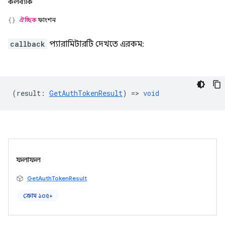
কলব্যাক
ঐচ্ছিক
ফাংশন
callback
প্যারামিটারটি দেখতে এরকম:
(
result
:
GetAuthTokenResult
) =>
void
ফলাফল
GetAuthTokenResult
ক্রোম ১০৫+