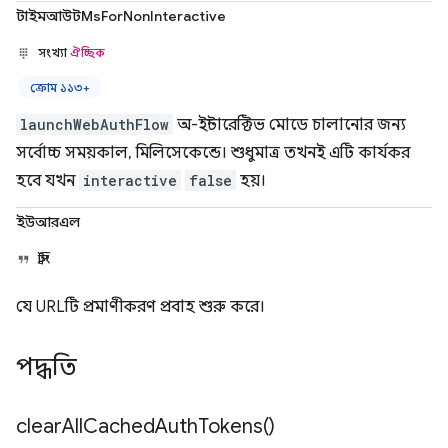
টাইমআউটMsForNonInteractive
সংখ্যা
ঐচ্ছিক
ক্রোম ১১৩+
launchWebAuthFlow
অ-ইন্টারেক্টিভ মোডে চালানোর জন্য
সর্বোচ্চ সময়কাল, মিলিসেকেন্ডে। শুধুমাত্র তখনই এটি কার্যকর
হবে যখন
interactive
false
হয়।
ইউআরএল
স্ট্রিং
যে URLটি প্রমাণীকরণ প্রবাহ শুরু করে।
পদ্ধতি
clear
All
Cached
Auth
Tokens(
)