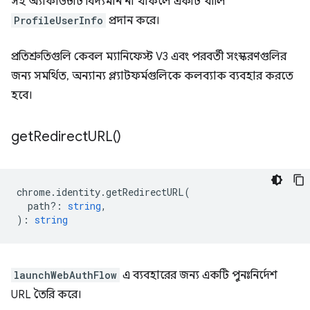
সহ অ্যাকাউন্টটি বিদ্যমান না থাকলে একটি খালি
ProfileUserInfo
প্রদান করে।
প্রতিশ্রুতিগুলি কেবল ম্যানিফেস্ট V3 এবং পরবর্তী সংস্করণগুলির
জন্য সমর্থিত, অন্যান্য প্ল্যাটফর্মগুলিকে কলব্যাক ব্যবহার করতে
হবে।
get
Redirect
URL(
)
chrome
.
identity
.
getRedirectURL
(
path?
:
string
,
)
:
string
launchWebAuthFlow
এ ব্যবহারের জন্য একটি পুনঃনির্দেশ
URL তৈরি করে।