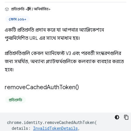
প্রতিশ্রুতি <স্ট্রিং | অনির্ধারিত>
ক্রোম ১০৬+
একটি প্রতিশ্রুতি প্রদান করে যা আপনার অ্যাপ্লিকেশনে
পুনঃনির্দেশিত URL এর সাথে সমাধান হয়।
প্রতিশ্রুতিগুলি কেবল ম্যানিফেস্ট V3 এবং পরবর্তী সংস্করণগুলির
জন্য সমর্থিত, অন্যান্য প্ল্যাটফর্মগুলিকে কলব্যাক ব্যবহার করতে
হবে।
remove
Cached
Auth
Token(
)
প্রতিশ্রুতি
chrome
.
identity
.
removeCachedAuthToken
(
details
:
InvalidTokenDetails
,