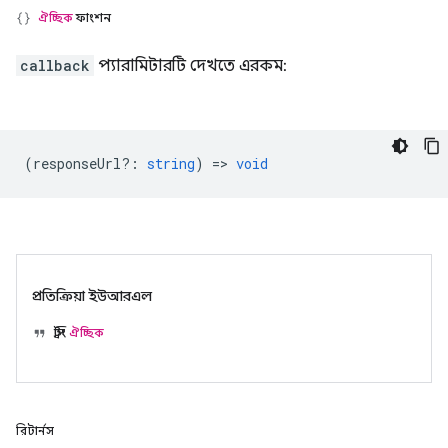
ঐচ্ছিক
ফাংশন
callback
প্যারামিটারটি দেখতে এরকম:
(
responseUrl?
:
string
) =>
void
প্রতিক্রিয়া ইউআরএল
স্ট্রিং
ঐচ্ছিক
রিটার্নস