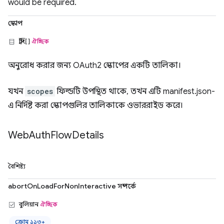
would be required.
স্কোপ
স্ট্রিং[]
ঐচ্ছিক
অনুরোধ করার জন্য OAuth2 স্কোপের একটি তালিকা।
যখন
scopes
ফিল্ডটি উপস্থিত থাকে, তখন এটি manifest.json-
এ নির্দিষ্ট করা স্কোপগুলির তালিকাকে ওভাররাইড করে।
Web
Auth
Flow
Details
বৈশিষ্ট্য
abortOnLoadForNonInteractive সম্পর্কে
বুলিয়ান
ঐচ্ছিক
ক্রোম ১১৩+