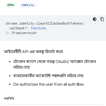
প্রমিজ
ক্রোম ৮৭+
chrome
.
identity
.
clearAllCachedAuthTokens
(
callback?
:
function
,
)
:
Promise<void>
আইডেন্টিটি API-এর অবস্থা রিসেট করে:
টোকেন ক্যাশে থেকে সমস্ত OAuth2 অ্যাক্সেস টোকেন
সরিয়ে দেয়
ব্যবহারকারীর অ্যাকাউন্ট পছন্দগুলি সরিয়ে দেয়
De-authorizes the user from all auth flows
পরামিতি