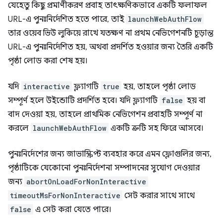
যেহেতু কিছু প্রমাণীকরণ প্রবাহ তাৎক্ষণিকভাবে একটি ফলাফল
URL-এ পুনঃনির্দেশিত হতে পারে, তাই
launchWebAuthFlow
তার ওয়েব ভিউ লুকিয়ে রাখে যতক্ষণ না প্রথম নেভিগেশনটি চূড়ান্ত
URL-এ পুনঃনির্দেশিত হয়, অথবা প্রদর্শিত হওয়ার জন্য তৈরি একটি
পৃষ্ঠা লোড করা শেষ হয়।
যদি
interactive
ফ্ল্যাগটি
true
হয়, তাহলে পৃষ্ঠা লোড
সম্পূর্ণ হলে উইন্ডোটি প্রদর্শিত হবে। যদি ফ্ল্যাগটি
false
হয় বা
বাদ দেওয়া হয়, তাহলে প্রাথমিক নেভিগেশন প্রবাহটি সম্পূর্ণ না
করলে
launchWebAuthFlow
একটি ত্রুটি সহ ফিরে আসবে।
পুনঃনির্দেশের জন্য জাভাস্ক্রিপ্ট ব্যবহার করে এমন ফ্লোগুলির জন্য,
পৃষ্ঠাটিকে যেকোনো পুনঃনির্দেশনা সম্পাদনের সুযোগ দেওয়ার
জন্য
abortOnLoadForNonInteractive
timeoutMsForNonInteractive
সেট করার সাথে সাথে
false
এ সেট করা যেতে পারে।