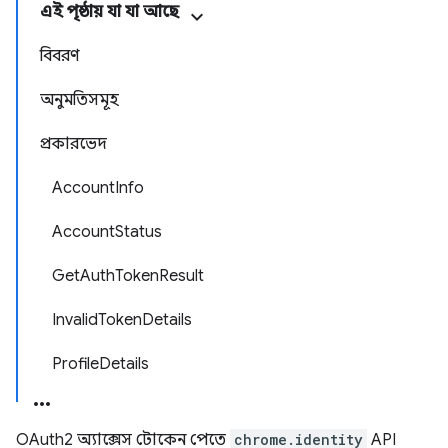
এই পৃষ্ঠায় যা যা আছে
বিবরণ
অনুমতিসমূহ
প্রকারভেদ
AccountInfo
AccountStatus
GetAuthTokenResult
InvalidTokenDetails
ProfileDetails
OAuth2 অ্যাক্সেস টোকেন পেতে
chrome.identity
API