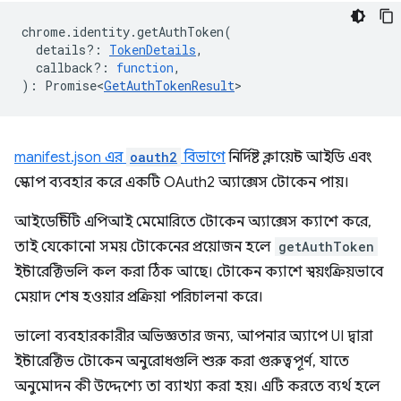
chrome
.
identity
.
getAuthToken
(
details?
:
TokenDetails
,
callback?
:
function
,
)
:
Promise<
GetAuthTokenResult
>
manifest.json এর
oauth2
বিভাগে
নির্দিষ্ট ক্লায়েন্ট আইডি এবং
স্কোপ ব্যবহার করে একটি OAuth2 অ্যাক্সেস টোকেন পায়।
আইডেন্টিটি এপিআই মেমোরিতে টোকেন অ্যাক্সেস ক্যাশে করে,
তাই যেকোনো সময় টোকেনের প্রয়োজন হলে
getAuthToken
ইন্টারেক্টিভলি কল করা ঠিক আছে। টোকেন ক্যাশে স্বয়ংক্রিয়ভাবে
মেয়াদ শেষ হওয়ার প্রক্রিয়া পরিচালনা করে।
ভালো ব্যবহারকারীর অভিজ্ঞতার জন্য, আপনার অ্যাপে UI দ্বারা
ইন্টারেক্টিভ টোকেন অনুরোধগুলি শুরু করা গুরুত্বপূর্ণ, যাতে
অনুমোদন কী উদ্দেশ্যে তা ব্যাখ্যা করা হয়। এটি করতে ব্যর্থ হলে