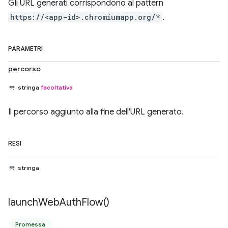
Gli URL generati corrispondono al pattern
https://<app-id>.chromiumapp.org/*
.
PARAMETRI
percorso
stringa
facoltativa
Il percorso aggiunto alla fine dell'URL generato.
RESI
stringa
launch
Web
Auth
Flow(
)
Promessa