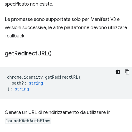
specificato non esiste.
Le promesse sono supportate solo per Manifest V3 e
versioni successive, le altre piattaforme devono utilizzare
i callback.
get
Redirect
URL(
)
chrome
.
identity
.
getRedirectURL
(
path?
:
string
,
)
:
string
Genera un URL di reindirizzamento da utilizzare in
launchWebAuthFlow
.