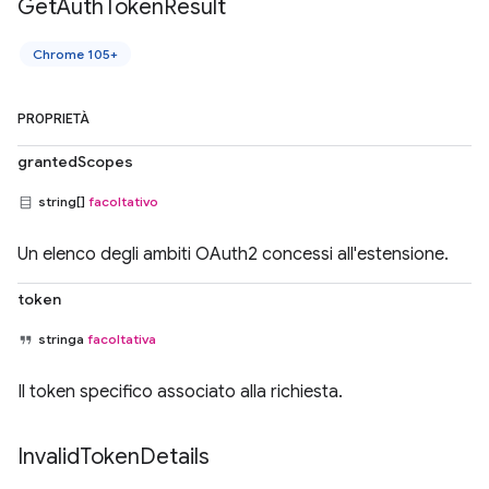
Get
Auth
Token
Result
Chrome 105+
PROPRIETÀ
grantedScopes
string[]
facoltativo
Un elenco degli ambiti OAuth2 concessi all'estensione.
token
stringa
facoltativa
Il token specifico associato alla richiesta.
Invalid
Token
Details