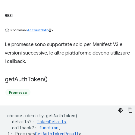
RESI
Promise<
AccountInfo
[]>
Le promesse sono supportate solo per Manifest V3 e
versioni successive, le altre piattaforme devono utilizzare
i callback.
get
Auth
Token(
)
Promessa
chrome
.
identity
.
getAuthToken
(
details?
:
TokenDetails
,
callback?
:
function
,
)
:
Promise<
GetAuthTokenResult
>