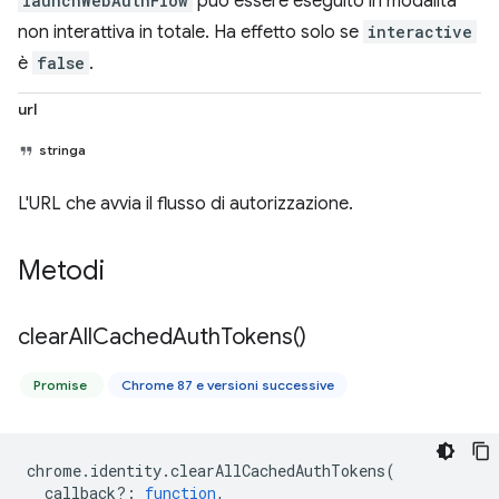
launchWebAuthFlow
può essere eseguito in modalità
non interattiva in totale. Ha effetto solo se
interactive
è
false
.
url
stringa
L'URL che avvia il flusso di autorizzazione.
Metodi
clear
All
Cached
Auth
Tokens(
)
Promise
Chrome 87 e versioni successive
chrome
.
identity
.
clearAllCachedAuthTokens
(
callback?
:
function
,