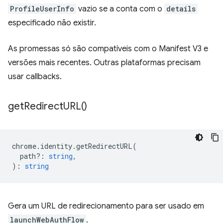
ProfileUserInfo
vazio se a conta com o
details
especificado não existir.
As promessas só são compatíveis com o Manifest V3 e
versões mais recentes. Outras plataformas precisam
usar callbacks.
get
Redirect
URL(
)
chrome
.
identity
.
getRedirectURL
(
path?
:
string
,
)
:
string
Gera um URL de redirecionamento para ser usado em
launchWebAuthFlow
.