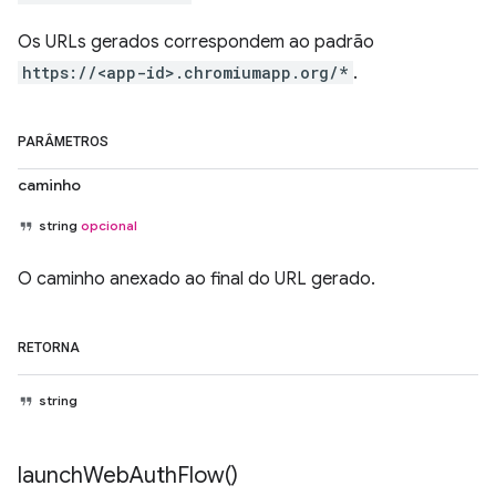
Os URLs gerados correspondem ao padrão
https://<app-id>.chromiumapp.org/*
.
PARÂMETROS
caminho
string
opcional
O caminho anexado ao final do URL gerado.
RETORNA
string
launch
Web
Auth
Flow(
)