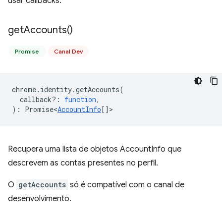
usar callbacks.
get
Accounts(
)
Promise
Canal Dev
chrome
.
identity
.
getAccounts
(
callback?
:
function
,
)
:
Promise<
AccountInfo
[]
>
Recupera uma lista de objetos AccountInfo que
descrevem as contas presentes no perfil.
O
getAccounts
só é compatível com o canal de
desenvolvimento.