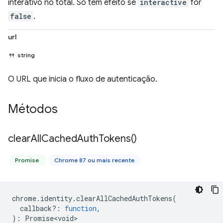
interativo no total. Só tem efeito se
interactive
for
false
.
url
string
O URL que inicia o fluxo de autenticação.
Métodos
clear
All
Cached
Auth
Tokens(
)
Promise
Chrome 87 ou mais recente
chrome
.
identity
.
clearAllCachedAuthTokens
(
callback?
:
function
,
)
:
Promise<void>