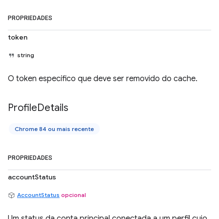
PROPRIEDADES
token
string
O token específico que deve ser removido do cache.
Profile
Details
Chrome 84 ou mais recente
PROPRIEDADES
accountStatus
AccountStatus
opcional
Um status da conta principal conectada a um perfil cujo