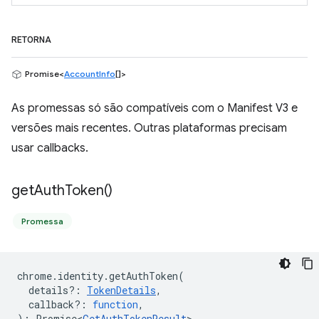
RETORNA
Promise<
AccountInfo
[]>
As promessas só são compatíveis com o Manifest V3 e
versões mais recentes. Outras plataformas precisam
usar callbacks.
get
Auth
Token(
)
Promessa
chrome
.
identity
.
getAuthToken
(
details?
:
TokenDetails
,
callback?
:
function
,
)
:
Promise<
GetAuthTokenResult
>