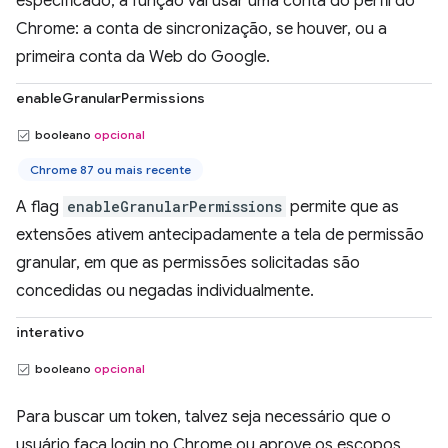
especificado, a função vai usar uma conta do perfil do
Chrome: a conta de sincronização, se houver, ou a
primeira conta da Web do Google.
enableGranularPermissions
booleano
opcional
Chrome 87 ou mais recente
A flag
enableGranularPermissions
permite que as
extensões ativem antecipadamente a tela de permissão
granular, em que as permissões solicitadas são
concedidas ou negadas individualmente.
interativo
booleano
opcional
Para buscar um token, talvez seja necessário que o
usuário faça login no Chrome ou aprove os escopos