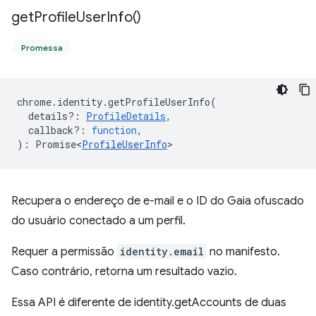
get
Profile
User
Info(
)
Promessa
chrome
.
identity
.
getProfileUserInfo
(
details?
:
ProfileDetails
,
callback?
:
function
,
)
:
Promise<
ProfileUserInfo
>
Recupera o endereço de e-mail e o ID do Gaia ofuscado
do usuário conectado a um perfil.
Requer a permissão
identity.email
no manifesto.
Caso contrário, retorna um resultado vazio.
Essa API é diferente de identity.getAccounts de duas