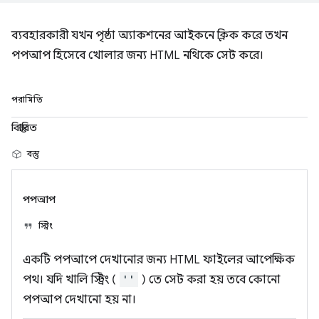
ব্যবহারকারী যখন পৃষ্ঠা অ্যাকশনের আইকনে ক্লিক করে তখন
পপআপ হিসেবে খোলার জন্য HTML নথিকে সেট করে।
পরামিতি
বিস্তারিত
বস্তু
পপআপ
স্ট্রিং
একটি পপআপে দেখানোর জন্য HTML ফাইলের আপেক্ষিক
পথ। যদি খালি স্ট্রিং (
''
) তে সেট করা হয় তবে কোনো
পপআপ দেখানো হয় না।