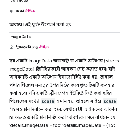
iconIndex
সংখ্যা
ঐচ্ছিক
অবচয়।
এই যুক্তি উপেক্ষা করা হয়.
imageData
ইমেজডেটা | বস্তু
ঐচ্ছিক
হয় একটি ImageData অবজেক্ট বা একটি অভিধান {size ->
ImageData} প্রতিনিধিত্বকারী আইকন সেট করতে হবে৷ যদি
আইকনটি একটি অভিধান হিসাবে নির্দিষ্ট করা হয়, তাহলে
পর্দার পিক্সেল ঘনত্বের উপর নির্ভর করে প্রকৃত চিত্রটি ব্যবহার
করা হবে। যদি একটি স্ক্রীন স্পেস ইউনিটে ফিট করা ছবির
পিক্সেলের সংখ্যা
scale
সমান হয়, তাহলে সাইজ
scale
* n সহ ছবি নির্বাচন করা হবে, যেখানে UI আইকনের আকার
n। অন্তত একটি ছবি নির্দিষ্ট করা আবশ্যক। মনে রাখবেন যে
'details.imageData = foo' 'details.imageData = {'16':