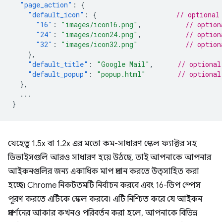
"page_action"
:
{
"default_icon"
:
{
// optional
"16"
:
"images/icon16.png"
,
// option
"24"
:
"images/icon24.png"
,
// option
"32"
:
"images/icon32.png"
// option
},
"default_title"
:
"Google Mail"
,
// optional
"default_popup"
:
"popup.html"
// optional
},
...
}
যেহেতু 1.5x বা 1.2x এর মতো কম-সাধারণ স্কেল ফ্যাক্টর সহ
ডিভাইসগুলি আরও সাধারণ হয়ে উঠছে, তাই আপনাকে আপনার
আইকনগুলির জন্য একাধিক মাপ প্রদান করতে উত্সাহিত করা
হচ্ছে৷ Chrome নিকটতমটি নির্বাচন করবে এবং 16-ডিপ স্পেস
পূরণ করতে এটিকে স্কেল করবে। এটি নিশ্চিত করে যে আইকন
প্রদর্শনের আকার কখনও পরিবর্তন করা হলে, আপনাকে বিভিন্ন