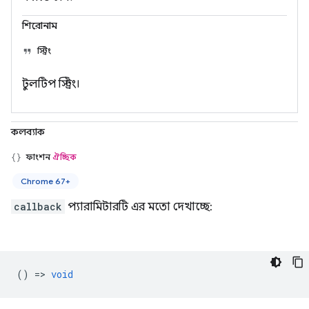
শিরোনাম
স্ট্রিং
টুলটিপ স্ট্রিং।
কলব্যাক
ফাংশন
ঐচ্ছিক
Chrome 67+
callback
প্যারামিটারটি এর মতো দেখাচ্ছে:
() =>
void